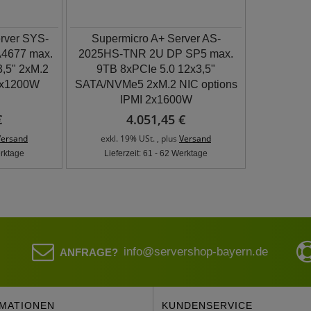
rver SYS-
Supermicro A+ Server AS-
4677 max.
2025HS-TNR 2U DP SP5 max.
,5" 2xM.2
9TB 8xPCIe 5.0 12x3,5"
 2x1200W
SATA/NVMe5 2xM.2 NIC options
IPMI 2x1600W
€
4.051,45 €
Versand
exkl. 19% USt. , plus
Versand
erktage
Lieferzeit: 61 - 62 Werktage
info@servershop-bayern.de
ANFRAGE?
MATIONEN
KUNDENSERVICE