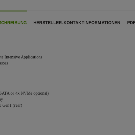
SCHREIBUNG
HERSTELLER-KONTAKTINFORMATIONEN
PD
te Intensive Applications
ssors
/SATA or 4x NVMe optional)
ey
0 Gen1 (rear)