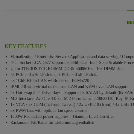
BE
KEY FEATURES
Virtualization / Enterprise Server / Application and data serving / Compu
Dual Socket LGA-4677 supports 5th/4th Gen. Intel Xeon Scalable Proce
Up to 4TB 3DS ECC RDIMM DDR5-5600MHz - 16x DIMM slots
4x PCIe 5.0 x16 LP slots / 2x PCIe 5.0 x8 LP slots
2x 1GbE RJ-45 LAN w/ Broadcom BCM5720
IPMI 2.0 with virtual media over LAN and KVM-over-LAN support
8x Hot-swap 3.5" Drive Bays - Supports 8x SATA3 by default (8x SAS
M.2 Interface: 2x PCIe 4.0 x2, M.2 Formfactor: 2280/22110, Key: M-K
1x VGA / 2x COM (1x front, 1x rear) / 2x USB 2.0 (front) / 4x USB 3.
3x PWM fans with optimal fan speed control
1200W Redundant power supplies - Titanium Level Certified
Rackmount-Kit/Rails: Im Lieferumfang enthalten