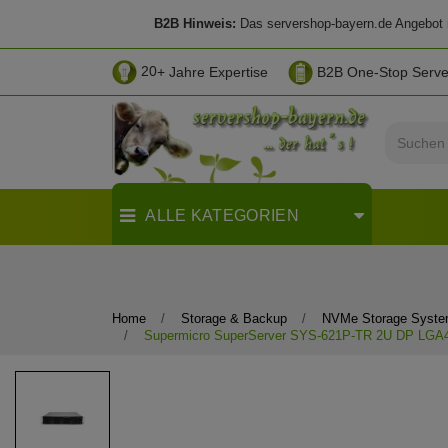
B2B Hinweis:
Das servershop-bayern.de Angebot ri
20
+ Jahre Expertise
B2B One-Stop Serv
ALLE KATEGORIEN
Home
Storage & Backup
NVMe Storage Syst
Supermicro SuperServer SYS-621P-TR 2U DP LGA4