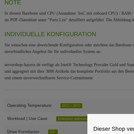
NOTE
In diesem Barebone sind CPU (Ausnahme: SoC mit onboard CPU) / RAM / 
im PDF-Datenblatt unter "Parts List" detailliert aufgeführt. Die Abbildun
INDIVIDUELLE KONFIGURATION
Sie wünschen eine abweichende Konfiguration oder möchten das Barebone na
unverbindliches Angebot für Ihr individuelles System an.
servershop-bayern.de verfügt als Intel® Technology Provider Gold und S
und aggregiert mit über 3000 Artikeln das komplette Portfolio aus den Bere
und einem unverwechselbaren Service-Commitment.
Operating Temperature:
10°C ~ 35°C
Workload | Use Case:
Enterprise optimized
Virtualisierung / Cloud
All
Dieser Shop ve
Drive Formfactor:
3,5"