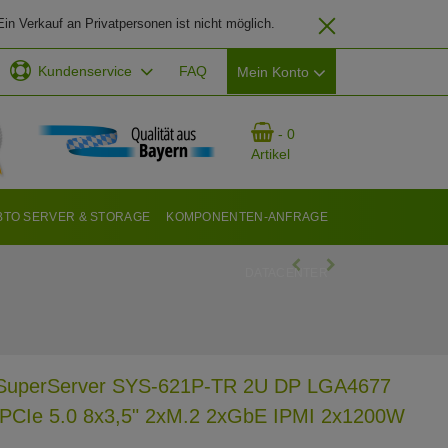
in Verkauf an Privatpersonen ist nicht möglich.
Kundenservice
FAQ
Mein Konto
EMAIL-ADRESSE
- 0
Artikel
PASSWORT
BTO SERVER & STORAGE
KOMPONENTEN-ANFRAGE
DATACENTER
ANMELDEN
 SuperServer SYS-621P-TR 2U DP LGA4677
PCIe 5.0 8x3,5" 2xM.2 2xGbE IPMI 2x1200W