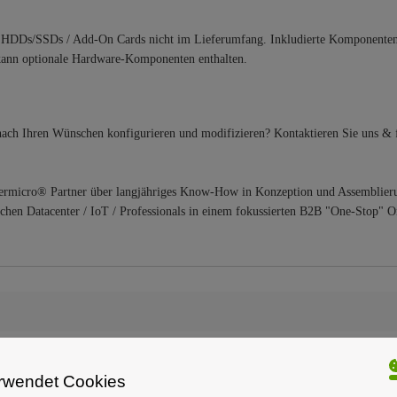
HDDs/SSDs / Add-On Cards nicht im Lieferumfang. Inkludierte Komponenten
g kann optionale Hardware-Komponenten enthalten.
ch Ihren Wünschen konfigurieren und modifizieren? Kontaktieren Sie uns & f
upermicro® Partner über langjähriges Know-How in Konzeption und Assemblier
ichen Datacenter / IoT / Professionals in einem fokussierten B2B "One-Stop" On
-Flash/Hybrid-Flash Storage
Hyperconverged Infrastructure
rwendet Cookies