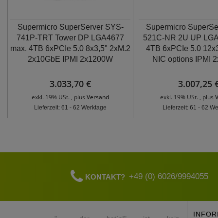
Supermicro SuperServer SYS-
Supermicro SuperSe
741P-TRT Tower DP LGA4677
521C-NR 2U UP LGA
max. 4TB 6xPCIe 5.0 8x3,5" 2xM.2
4TB 6xPCIe 5.0 12x3
2x10GbE IPMI 2x1200W
NIC options IPMI
3.033,70 €
3.007,25 
exkl. 19% USt. , plus
Versand
exkl. 19% USt. , plus
Lieferzeit: 61 - 62 Werktage
Lieferzeit: 61 - 62 W
+49 (0) 6026/9994055
KONTAKT?
INFOR