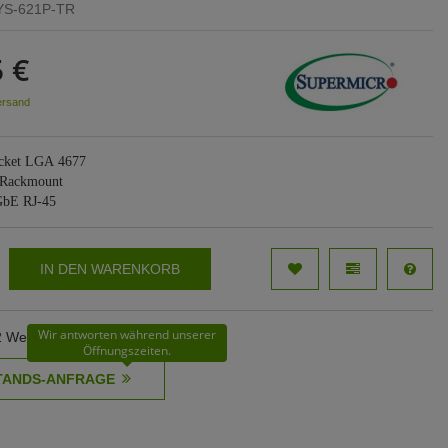
YS-621P-TR
 €
ersand
ocket LGA 4677
 Rackmount
GbE RJ-45
IN DEN WARENKORB
Wir antworten während unserer
62 Werktage
Öffnungszeiten.