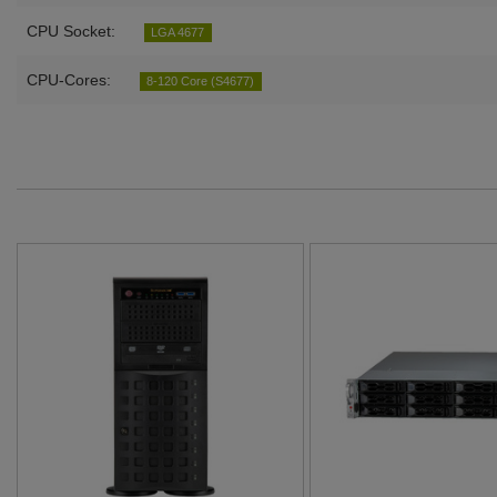
CPU Socket:
LGA 4677
CPU-Cores:
8-120 Core (S4677)