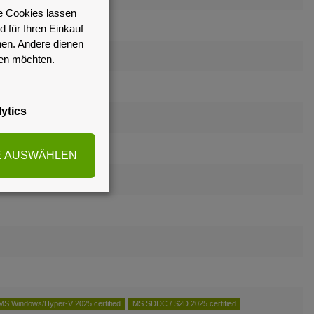
e Cookies lassen
ed
 für Ihren Einkauf
nen. Andere dienen
sen möchten.
ytics
E AUSWÄHLEN
MS Windows/Hyper-V 2025 certified
MS SDDC / S2D 2025 certified