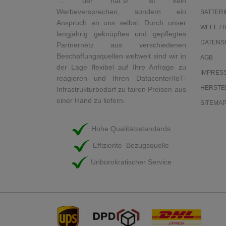
"... der hat`s!" ist kein
Werbeversprechen, sondern ein
BATTERI
Anspruch an uns selbst. Durch unser
WEEE / 
langjährig geknüpftes und gepflegtes
DATENS
Partnernetz aus verschiedenen
Beschaffungsquellen weltweit sind wir in
AGB
der Lage flexibel auf Ihre Anfrage zu
IMPRES
reagieren und Ihren Datacenter/IoT-
HERSTE
Infrastrukturbedarf zu fairen Preisen aus
einer Hand zu liefern.
SITEMA
Hohe Qualitätsstandards
Effiziente Bezugsquelle
Unbürokratischer Service