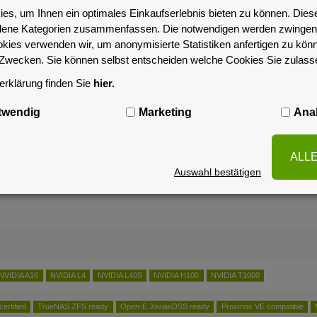
es, um Ihnen ein optimales Einkaufserlebnis bieten zu können. Dies
SB
w/ IPMI integrated
w/ Intel QuickAssist
w/ VROC Support
NVIDIA vGPU qualifi
iedene Kategorien zusammenfassen. Die notwendigen werden zwingend
okies verwenden wir, um anonymisierte Statistiken anfertigen zu kön
-Zwecken. Sie können selbst entscheiden welche Cookies Sie zulas
rklärung finden Sie
hier.
twendig
Marketing
Anal
ALL
Auswahl bestätigen
NVIDIA A16
NVIDIA L4
NVIDIA L40S
NVIDIA H100
NVIDIA T1000
rtified
TrueNAS ZFS ready
Open-E JovianDSS ready
Proxmox VE compatible