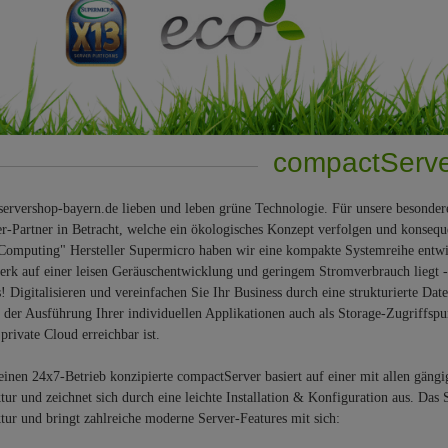
compactServ
servershop-bayern.de lieben und leben grüne Technologie. Für unsere besond
er-Partner in Betracht, welche ein ökologisches Konzept verfolgen und konseq
omputing" Hersteller Supermicro haben wir eine kompakte Systemreihe entwic
k auf einer leisen Geräuschentwicklung und geringem Stromverbrauch liegt - 
s! Digitalisieren und vereinfachen Sie Ihr Business durch eine strukturierte Dat
der Ausführung Ihrer individuellen Applikationen auch als Storage-Zugriffspu
 private Cloud erreichbar ist.
einen 24x7-Betrieb konzipierte compactServer basiert auf einer mit allen gän
tur und zeichnet sich durch eine leichte Installation & Konfiguration aus. Da
tur und bringt zahlreiche moderne Server-Features mit sich: