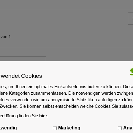
von 1
rwendet Cookies
es, um Ihnen ein optimales Einkaufserlebnis bieten zu können. Dies
iedene Kategorien zusammenfassen. Die notwendigen werden zwingend
okies verwenden wir, um anonymisierte Statistiken anfertigen zu kön
-Zwecken. Sie können selbst entscheiden welche Cookies Sie zulas
rklärung finden Sie
hier.
Supermicro
twendig
Marketing
Anal
pactServer | Intel