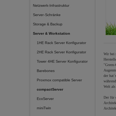
Netzwerk-Infrastruktur
Server-Schränke
Storage & Backup
Server & Workstation
1HE Rack Server Konfigurator
2HE Rack Server Konfigurator
Wir bei 
Herstell
Tower 4HE Server Konfigurator
"Green-C
Augenmer
Barebones
der hat´
Proxmox compatible Server
während 
Welt als
compactServer
Der für 
EcoServer
Architek
miniTwin
Architek