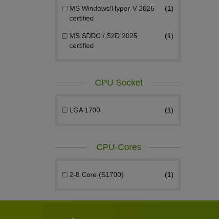
MS Windows/Hyper-V 2025
1
certified
MS SDDC / S2D 2025
1
certified
CPU Socket
LGA 1700
1
CPU-Cores
2-8 Core (S1700)
1