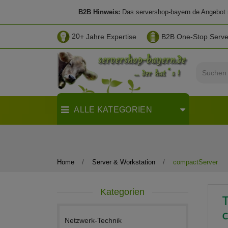
B2B Hinweis:
Das servershop-bayern.de Angebot ri
20
+ Jahre Expertise
B2B One-Stop Serv
ALLE KATEGORIEN
Home
Server & Workstation
compactServer
Kategorien
Netzwerk-Technik