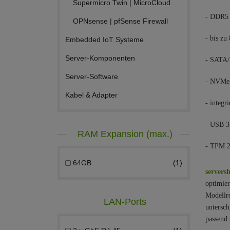
Supermicro Twin | MicroCloud
- DDR5
OPNsense | pfSense Firewall
- bis z
Embedded IoT Systeme
Server-Komponenten
- SATA/
Server-Software
- NVMe 
Kabel & Adapter
- integr
- USB 3.
RAM Expansion (max.)
- TPM 2
64GB
1
serversh
optimier
Modellre
LAN-Ports
untersch
passend