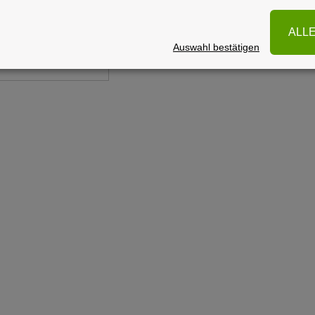
on E-2400 Edition
ab 999,00 €
ALL
. 19% USt. , plus
Versand
Auswahl bestätigen
erzeit: 10 - 15 Werktage