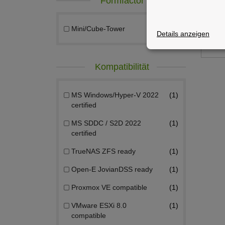
Formfactor
Xe
Mini/Cube-Tower
1
exkl
Details anzeigen
Lief
Kompatibilität
MS Windows/Hyper-V 2022
1
certified
MS SDDC / S2D 2022
1
certified
TrueNAS ZFS ready
1
Open-E JovianDSS ready
1
Proxmox VE compatible
1
VMware ESXi 8.0
1
compatible