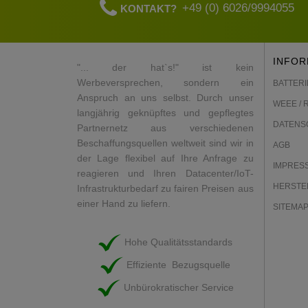
+49 (0) 6026/9994055
KONTAKT?
INFOR
"... der hat`s!" ist kein
Werbeversprechen, sondern ein
BATTERI
Anspruch an uns selbst. Durch unser
WEEE / 
langjährig geknüpftes und gepflegtes
DATENS
Partnernetz aus verschiedenen
Beschaffungsquellen weltweit sind wir in
AGB
der Lage flexibel auf Ihre Anfrage zu
IMPRES
reagieren und Ihren Datacenter/IoT-
HERSTE
Infrastrukturbedarf zu fairen Preisen aus
einer Hand zu liefern.
SITEMA
Hohe Qualitätsstandards
Effiziente Bezugsquelle
Unbürokratischer Service