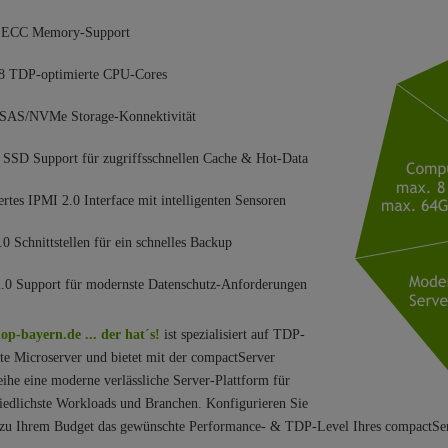
 ECC Memory-Support
u 8 TDP-optimierte CPU-Cores
SAS/NVMe Storage-Konnektivität
SSD Support für zugriffsschnellen Cache & Hot-Data
iertes IPMI 2.0 Interface mit intelligenten Sensoren
0 Schnittstellen für ein schnelles Backup
.0 Support für modernste Datenschutz-Anforderungen
op-bayern.de ... der hat´s!
ist spezialisiert auf TDP-
te Microserver und bietet mit der compactServer
ihe e
ine moderne verlässliche Server-Plattform für
iedlichste Workloads und Branchen. Konfigurieren Sie
 zu Ihrem Budget das gewünschte Performance- & TDP-Level Ihres compactSer