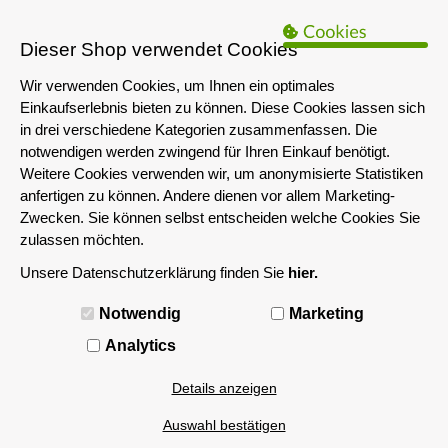
B2B Hinweis:
Das servershop-bayern.de Angebot richtet sich nur an
Unternehmen i.S.d. § 14 BGB sowie die öffentliche Hand. Ein Verkauf
Dieser Shop verwendet Cookies
an Privatpersonen ist nicht möglich.
Wir verwenden Cookies, um Ihnen ein optimales
Einkaufserlebnis bieten zu können. Diese Cookies lassen sich
in drei verschiedene Kategorien zusammenfassen. Die
notwendigen werden zwingend für Ihren Einkauf benötigt.
Weitere Cookies verwenden wir, um anonymisierte Statistiken
anfertigen zu können. Andere dienen vor allem Marketing-
Zwecken. Sie können selbst entscheiden welche Cookies Sie
zulassen möchten.
Unsere Datenschutzerklärung finden Sie
hier.
MENÜ
Notwendig
Marketing
> 2TB
Analytics
Details anzeigen
Filtern nach
Auswahl bestätigen