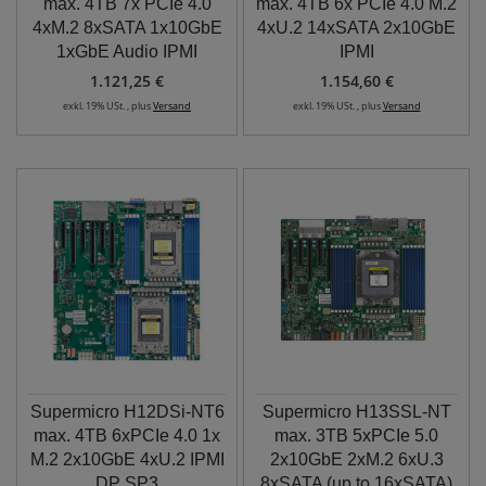
max. 4TB 7x PCIe 4.0
max. 4TB 6x PCIe 4.0 M.2
4xM.2 8xSATA 1x10GbE
4xU.2 14xSATA 2x10GbE
1xGbE Audio IPMI
IPMI
1.121,25 €
1.154,60 €
exkl. 19% USt. , plus
Versand
exkl. 19% USt. , plus
Versand
Supermicro H12DSi-NT6
Supermicro H13SSL-NT
max. 4TB 6xPCIe 4.0 1x
max. 3TB 5xPCIe 5.0
M.2 2x10GbE 4xU.2 IPMI
2x10GbE 2xM.2 6xU.3
DP SP3
8xSATA (up to 16xSATA)