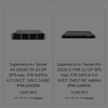
Supermicro A+ Server
Supermicro A+ Server AS-
AS-2024S-TR 2U DP
1015CS-TNR 1U UP SP5
SP3 max. 4TB 6xPCIe
max. 3TB 2xPCIe 5.0
4.0 12x3,5" 1xM.2 2xGbE
4x3,5" 2xM.2 NIC options
IPMI 2x920W
IPMI 2x860W
2.047,50 €
2.236,75 €
exkl. 19% USt. , plus
Versand
exkl. 19% USt. , plus
Versand