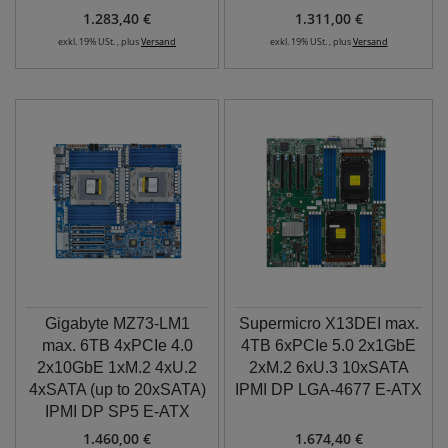
1.283,40 €
1.311,00 €
exkl. 19% USt. , plus
Versand
exkl. 19% USt. , plus
Versand
Gigabyte MZ73-LM1
Supermicro X13DEI max.
max. 6TB 4xPCIe 4.0
4TB 6xPCIe 5.0 2x1GbE
2x10GbE 1xM.2 4xU.2
2xM.2 6xU.3 10xSATA
4xSATA (up to 20xSATA)
IPMI DP LGA-4677 E-ATX
IPMI DP SP5 E-ATX
1.460,00 €
1.674,40 €