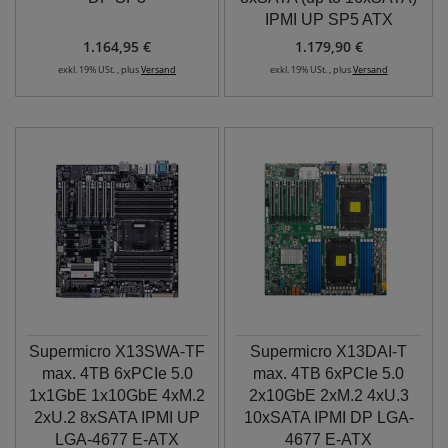
IPMI UP SP5 ATX
1.164,95 €
1.179,90 €
exkl. 19% USt. , plus
Versand
exkl. 19% USt. , plus
Versand
Supermicro X13SWA-TF
Supermicro X13DAI-T
max. 4TB 6xPCIe 5.0
max. 4TB 6xPCIe 5.0
1x1GbE 1x10GbE 4xM.2
2x10GbE 2xM.2 4xU.3
2xU.2 8xSATA IPMI UP
10xSATA IPMI DP LGA-
LGA-4677 E-ATX
4677 E-ATX