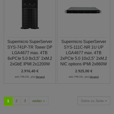
Supermicro SuperServer
Supermicro SuperServer
SYS-741P-TR Tower DP
SYS-111C-NR 1U UP
LGA4677 max. 4TB
LGA4677 max. 4TB
6xPCIe 5.0 8x3,5" 2xM.2
2xPCIe 5.0 10x2,5" 2xM.2
2xGbE IPMI 2x1200W
NIC options IPMI 2x860W
2.916,40 €
2.925,00 €
exkl. 19% USt. , plus
Versand
exkl. 19% USt. , plus
Versand
1
2
3
weiter »
Gehe zu Seite