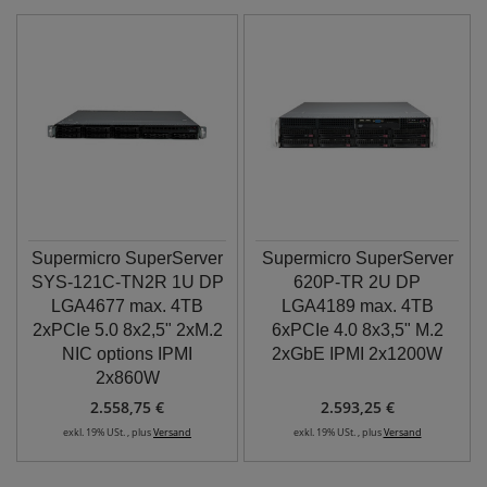
Supermicro SuperServer
Supermicro SuperServer
SYS-121C-TN2R 1U DP
620P-TR 2U DP
LGA4677 max. 4TB
LGA4189 max. 4TB
2xPCIe 5.0 8x2,5" 2xM.2
6xPCIe 4.0 8x3,5" M.2
NIC options IPMI
2xGbE IPMI 2x1200W
2x860W
2.558,75 €
2.593,25 €
exkl. 19% USt. , plus
Versand
exkl. 19% USt. , plus
Versand