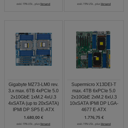
exkl. 19% USt. , plus
Versand
exkl. 19% USt. , plus
Versand
Gigabyte MZ73-LM0 rev.
Supermicro X13DEI-T
3.x max. 6TB 4xPCIe 5.0
max. 4TB 6xPCIe 5.0
2x10GbE 1xM.2 4xU.3
2x10GbE 2xM.2 6xU.3
4xSATA (up to 20xSATA)
10xSATA IPMI DP LGA-
IPMI DP SP5 E-ATX
4677 E-ATX
1.680,00 €
1.776,75 €
exkl. 19% USt. , plus
Versand
exkl. 19% USt. , plus
Versand