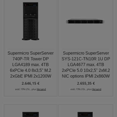
Supermicro SuperServer
Supermicro SuperServer
740P-TR Tower DP
SYS-121C-TN10R 1U DP
LGA4189 max. 4TB
LGA4677 max. 4TB
6xPCIe 4.0 8x3,5" M.2
2xPCIe 5.0 10x2,5" 2xM.2
2xGbE IPMI 2x1200W
NIC options IPMI 2x860W
2.646,15 €
2.655,35 €
exkl. 19% USt. , plus
Versand
exkl. 19% USt. , plus
Versand