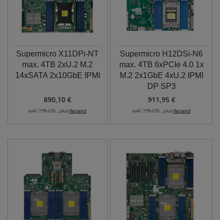
Supermicro X11DPi-NT
Supermicro H12DSi-N6
max. 4TB 2xU.2 M.2
max. 4TB 6xPCIe 4.0 1x
14xSATA 2x10GbE IPMI
M.2 2x1GbE 4xU.2 IPMI
DP SP3
890,10 €
911,95 €
exkl. 19% USt. , plus
Versand
exkl. 19% USt. , plus
Versand