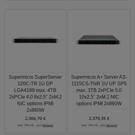
Supermicro SuperServer
Supermicro A+ Server AS-
120C-TR 1U DP
1115CS-TNR 1U UP SP5
LGA4189 max. 4TB
max. 3TB 2xPCIe 5.0
2xPCIe 4.0 8x2,5" 2xM.2
10x2,5" 2xM.2 NIC
NIC options IPMI
options IPMI 2x860W
2x860W
2.366,70 €
2.379,35 €
exkl. 19% USt. , plus
Versand
exkl. 19% USt. , plus
Versand