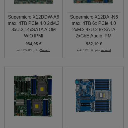
Supermicro X12DDW-A6
Supermicro X12DAI-N6
max. 4TB PCIe 4.0 2xM.2
max. 4TB 6x PCIe 4.0
8xU.2 14xSATA AIOM
2xM.2 4xU.2 8xSATA
WIO IPMI
2xGbE Audio IPMI
934,95 €
982,10 €
exkl. 19% USt. , plus
Versand
exkl. 19% USt. , plus
Versand