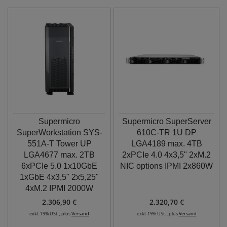
Supermicro
Supermicro SuperServer
SuperWorkstation SYS-
610C-TR 1U DP
551A-T Tower UP
LGA4189 max. 4TB
LGA4677 max. 2TB
2xPCIe 4.0 4x3,5" 2xM.2
6xPCIe 5.0 1x10GbE
NIC options IPMI 2x860W
1xGbE 4x3,5" 2x5,25"
4xM.2 IPMI 2000W
2.306,90 €
2.320,70 €
exkl. 19% USt. , plus
Versand
exkl. 19% USt. , plus
Versand