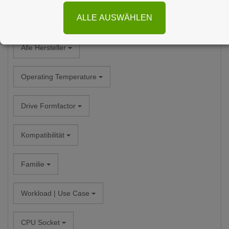
ALLE AUSWÄHLEN
Alle Kategorien
Alle Hersteller
Operating Temperature
Drive Formfactor
Kompatibilität
Familie
Workload | Use Case
CPU Socket