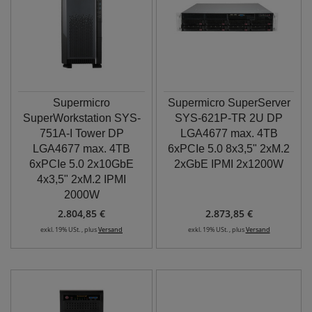
Supermicro
Supermicro SuperServer
SuperWorkstation SYS-
SYS-621P-TR 2U DP
751A-I Tower DP
LGA4677 max. 4TB
LGA4677 max. 4TB
6xPCIe 5.0 8x3,5" 2xM.2
6xPCIe 5.0 2x10GbE
2xGbE IPMI 2x1200W
4x3,5" 2xM.2 IPMI
2000W
2.804,85 €
2.873,85 €
exkl. 19% USt. , plus
Versand
exkl. 19% USt. , plus
Versand