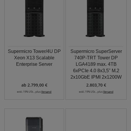
Supermicro Tower/4U DP
Supermicro SuperServer
Xeon X13 Scalable
740P-TRT Tower DP
Enterprise Server
LGA4189 max. 4TB
6xPCIe 4.0 8x3,5" M.2
2x10GbE IPMI 2x1200W
ab 2.799,00 €
2.803,70 €
exkl. 19% USt. , plus
Versand
exkl. 19% USt. , plus
Versand