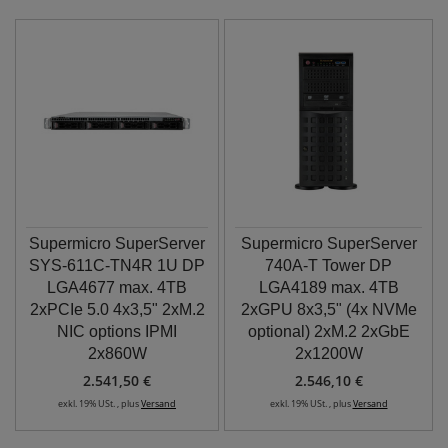
Supermicro SuperServer
Supermicro SuperServer
SYS-611C-TN4R 1U DP
740A-T Tower DP
LGA4677 max. 4TB
LGA4189 max. 4TB
2xPCIe 5.0 4x3,5" 2xM.2
2xGPU 8x3,5" (4x NVMe
NIC options IPMI
optional) 2xM.2 2xGbE
2x860W
2x1200W
2.541,50 €
2.546,10 €
exkl. 19% USt. , plus
Versand
exkl. 19% USt. , plus
Versand