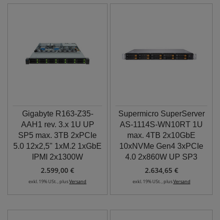
Gigabyte R163-Z35-
Supermicro SuperServer
AAH1 rev. 3.x 1U UP
AS-1114S-WN10RT 1U
SP5 max. 3TB 2xPCIe
max. 4TB 2x10GbE
5.0 12x2,5" 1xM.2 1xGbE
10xNVMe Gen4 3xPCIe
IPMI 2x1300W
4.0 2x860W UP SP3
2.599,00 €
2.634,65 €
exkl. 19% USt. , plus
Versand
exkl. 19% USt. , plus
Versand