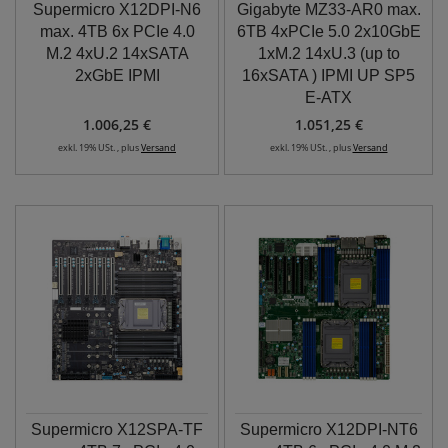
Supermicro X12DPI-N6
Gigabyte MZ33-AR0 max.
max. 4TB 6x PCIe 4.0
6TB 4xPCIe 5.0 2x10GbE
M.2 4xU.2 14xSATA
1xM.2 14xU.3 (up to
2xGbE IPMI
16xSATA ) IPMI UP SP5
E-ATX
1.006,25 €
1.051,25 €
exkl. 19% USt. , plus
Versand
exkl. 19% USt. , plus
Versand
Supermicro X12SPA-TF
Supermicro X12DPI-NT6