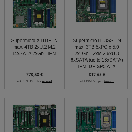
Supermicro X11DPi-N
Supermicro H13SSL-N
max. 4TB 2xU.2 M.2
max. 3TB 5xPCIe 5.0
14xSATA 2xGbE IPMI
2x1GbE 2xM.2 6xU.3
8xSATA (up to 16xSATA)
IPMI UP SP5 ATX
770,50 €
817,65 €
exkl. 19% USt. , plus
Versand
exkl. 19% USt. , plus
Versand