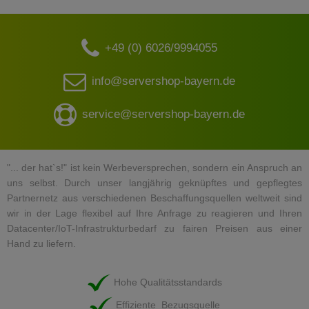
+49 (0) 6026/9994055
info@servershop-bayern.de
service@servershop-bayern.de
"... der hat`s!" ist kein Werbeversprechen, sondern ein Anspruch an
uns selbst. Durch unser langjährig geknüpftes und gepflegtes
Partnernetz aus verschiedenen Beschaffungsquellen weltweit sind
wir in der Lage flexibel auf Ihre Anfrage zu reagieren und Ihren
Datacenter/IoT-Infrastrukturbedarf zu fairen Preisen aus einer
Hand zu liefern.
Hohe Qualitätsstandards
Effiziente Bezugsquelle