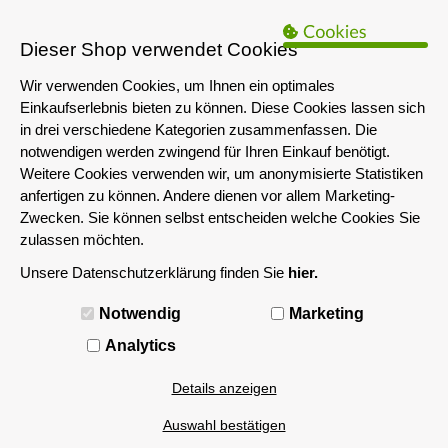
B2B Hinweis:
Das servershop-bayern.de Angebot richtet sich nur an
Unternehmen i.S.d. § 14 BGB sowie die öffentliche Hand. Ein Verkauf
Dieser Shop verwendet Cookies
an Privatpersonen ist nicht möglich.
Wir verwenden Cookies, um Ihnen ein optimales
Einkaufserlebnis bieten zu können. Diese Cookies lassen sich
in drei verschiedene Kategorien zusammenfassen. Die
notwendigen werden zwingend für Ihren Einkauf benötigt.
Weitere Cookies verwenden wir, um anonymisierte Statistiken
anfertigen zu können. Andere dienen vor allem Marketing-
Zwecken. Sie können selbst entscheiden welche Cookies Sie
zulassen möchten.
Unsere Datenschutzerklärung finden Sie
hier.
MENÜ
Notwendig
Marketing
Sockel SP3
Analytics
Details anzeigen
Filtern nach
Auswahl bestätigen