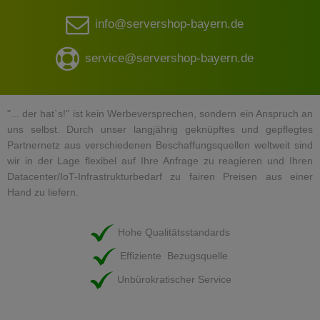
info@servershop-bayern.de
service@servershop-bayern.de
"... der hat`s!" ist kein Werbeversprechen, sondern ein Anspruch an
uns selbst. Durch unser langjährig geknüpftes und gepflegtes
Partnernetz aus verschiedenen Beschaffungsquellen weltweit sind
wir in der Lage flexibel auf Ihre Anfrage zu reagieren und Ihren
Datacenter/IoT-Infrastrukturbedarf zu fairen Preisen aus einer
Hand zu liefern.
Hohe Qualitätsstandards
Effiziente Bezugsquelle
Unbürokratischer Service