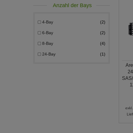
Anzahl der Bays
4-Bay
2
6-Bay
2
8-Bay
4
24-Bay
1
Ar
24
SAS/
1
exkl
Lie