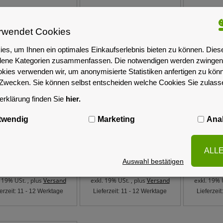
rwendet Cookies
es, um Ihnen ein optimales Einkaufserlebnis bieten zu können. Dies
iedene Kategorien zusammenfassen. Die notwendigen werden zwingend
okies verwenden wir, um anonymisierte Statistiken anfertigen zu kön
-Zwecken. Sie können selbst entscheiden welche Cookies Sie zulas
rklärung finden Sie
hier.
a ARC-8050T5U-8E
Areca ARC-8050T5U-8N
Areca 
twendig
Marketing
Anal
sktop 3.5" 8-Bay
Desktop 3.5" 8-Bay
12E Desk
SATA Thunderbolt-5
SAS/SATA/NVMe
SAS/SATA
20/80 Gb/s RAID
Thunderbolt-5 120/80
120/8
ALL
System
Gb/s RAID System
Auswahl bestätigen
1.989,00 €
2.089,00 €
2.
. 19% USt. , plus
Versand
exkl. 19% USt. , plus
Versand
exkl. 19% 
ferzeit: 11 - 12 Werktage
Lieferzeit: 11 - 12 Werktage
Lieferzei