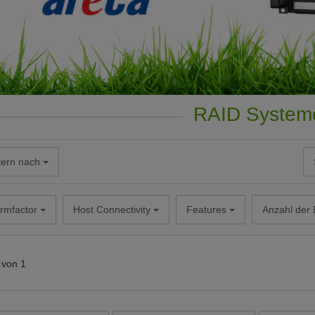
RAID System
tern nach
rmfactor
Host Connectivity
Features
Anzahl der
von 1