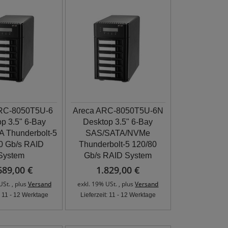
RC-8050T5U-6
Areca ARC-8050T5U-6N
p 3.5" 6-Bay
Desktop 3.5" 6-Bay
 Thunderbolt-5
SAS/SATA/NVMe
0 Gb/s RAID
Thunderbolt-5 120/80
System
Gb/s RAID System
689,00 €
1.829,00 €
USt. , plus
Versand
exkl. 19% USt. , plus
Versand
t: 11 - 12 Werktage
Lieferzeit: 11 - 12 Werktage