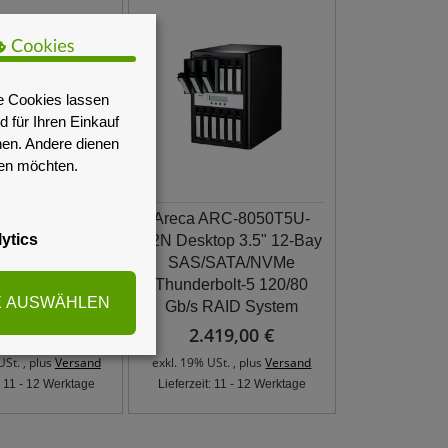
e Cookies lassen
 für Ihren Einkauf
nen. Andere dienen
sen möchten.
ARC-8050T5U-
Areca ARC-8050T5U-
ytics
top 3.5" 12-Bay
12N Desktop 3.5" 12-Bay
 Thunderbolt-5
SAS/SATA/NVMe
0 Gb/s RAID
Thunderbolt-5 120/80
E AUSWÄHLEN
System
Gb/s RAID System
329,00 €
2.419,00 €
USt. , plus
Versand
exkl. 19% USt. , plus
Versand
t: 11 - 12 Werktage
Lieferzeit: 11 - 12 Werktage