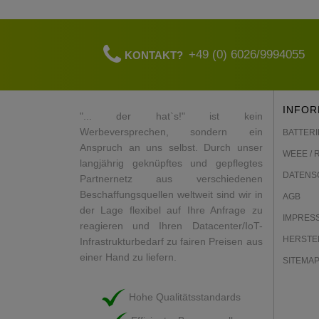
+49 (0) 6026/9994055
KONTAKT?
INFOR
"... der hat`s!" ist kein
Werbeversprechen, sondern ein
BATTERI
Anspruch an uns selbst. Durch unser
WEEE / 
langjährig geknüpftes und gepflegtes
DATENS
Partnernetz aus verschiedenen
Beschaffungsquellen weltweit sind wir in
AGB
der Lage flexibel auf Ihre Anfrage zu
IMPRES
reagieren und Ihren Datacenter/IoT-
HERSTE
Infrastrukturbedarf zu fairen Preisen aus
einer Hand zu liefern.
SITEMA
Hohe Qualitätsstandards