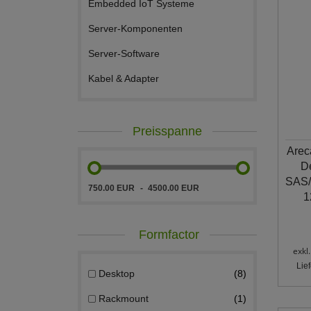
Embedded IoT Systeme
Server-Komponenten
Server-Software
Kabel & Adapter
Preisspanne
Arec
De
SAS/
750.00 EUR
4500.00 EUR
1
Formfactor
exkl
Lie
Desktop
8
Rackmount
1