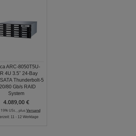
eca ARC-8050T5U-
R 4U 3.5" 24-Bay
SATA Thunderbolt-5
20/80 Gb/s RAID
System
4.089,00 €
. 19% USt. , plus
Versand
ferzeit: 11 - 12 Werktage