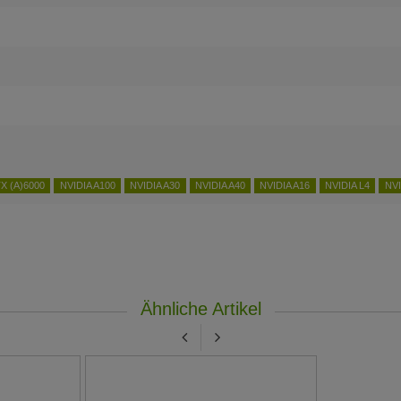
X (A)6000
NVIDIA A100
NVIDIA A30
NVIDIA A40
NVIDIA A16
NVIDIA L4
NVI
Ähnliche Artikel