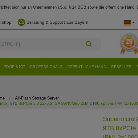
chtet sich nur an Unternehmen i.S.d. § 14 BGB sowie die öffentliche Hand. E
ershop
Beratung & Support aus Bayern
EDGE & IOT
PROFESSIONALS
ÖFFENTLICHE HAND
RESELLER
eme
All-Flash Storage Server
max. 9TB 8xPCIe 5.0 12x3,5" SATA/NVMe5 2xM.2 NIC options IPMI 2x160
Supermicro 
9TB 8xPCIe 
IPMI 2x160