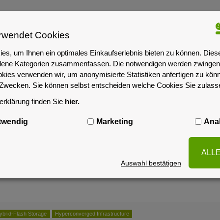
rwendet Cookies
es, um Ihnen ein optimales Einkaufserlebnis bieten zu können. Dies
iedene Kategorien zusammenfassen. Die notwendigen werden zwingend
okies verwenden wir, um anonymisierte Statistiken anfertigen zu kön
-Zwecken. Sie können selbst entscheiden welche Cookies Sie zulas
zed
w/ IPMI integrated
NVIDIA vGPU qualified
rklärung finden Sie
hier.
twendig
Marketing
Anal
ALL
ified
MS Windows/Hyper-V 2022 certified
MS SDDC / S2D 2022 certified
TrueNAS Z
Auswahl bestätigen
Hybrid-Flash Storage
Hyperconverged Infrastructure