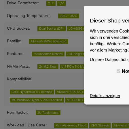
Drive Formfactor:
2,5"
3,5"
Operating Temperature:
10°C ~ 35°C
Dieser Shop ve
CPU Socket:
Dual Socket (DP)
LGA 6096 (SP5 | EPYC)
Wir verwenden Cooki
sich in drei versch
Familie:
All-Flash NVMe optimized
benötigt. Weitere Co
vor allem Marketing
Features:
redundantes Netzteil
Full-Height Expansion Slot(s)
GPU optimi
Unsere Datenschutze
NVMe Ports:
2x M.2 Slots
U.3 PCIe 5.0 NVMe Port(s)
No
Kompatibilität:
Citrix Hypervisor 8.x certified
VMware ESXi 8.0 certified
VMware vSAN 8.0 cert
Details anzeigen
MS Windows/Hyper-V 2025 certified
MS SDDC / S2D 2025 certified
Formfactor:
2U Rackmount
Workload | Use Case:
Virtualisierung / Cloud
ZFS Storage
All-Flash/