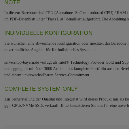
NOTE
In diesem Barebone sind CPU (Ausnahme: SoC mit onboard CPU) / RAM / 
im PDF-Datenblatt unter "Parts List" detailliert aufgeführt. Die Abbildun
INDIVIDUELLE KONFIGURATION
Sie wünschen eine abweichende Konfiguration oder möchten das Barebone na
unverbindliches Angebot für Ihr individuelles System an.
servershop-bayern.de verfügt als Intel® Technology Provider Gold und S
und aggregiert mit über 3000 Artikeln das komplette Portfolio aus den Bere
und einem unverwechselbaren Service-Commitment.
COMPLETE SYSTEM ONLY
Zur Sicherstellung der Qualität und Integrität wird dieses Produkt nur al
ggf. GPUs/NVMe SSDs verkauft. Bitte kontaktieren Sie uns für eine unverb