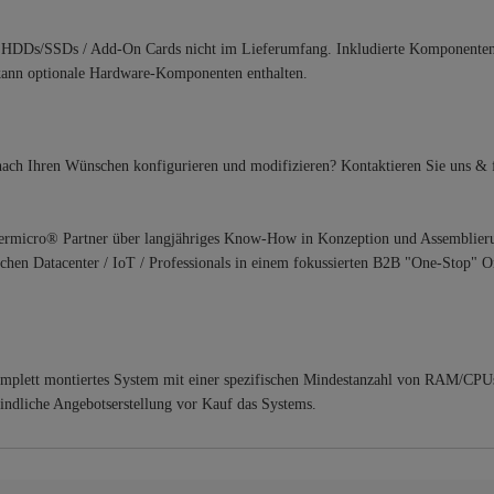
HDDs/SSDs / Add-On Cards nicht im Lieferumfang. Inkludierte Komponenten
g kann optionale Hardware-Komponenten enthalten.
ch Ihren Wünschen konfigurieren und modifizieren? Kontaktieren Sie uns & f
upermicro® Partner über langjähriges Know-How in Konzeption und Assemblier
ichen Datacenter / IoT / Professionals in einem fokussierten B2B "One-Stop" On
s komplett montiertes System mit einer spezifischen Mindestanzahl von RAM/CPU
indliche Angebotserstellung vor Kauf das Systems.