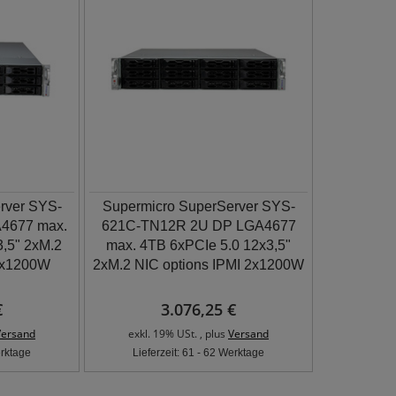
rver SYS-
Supermicro SuperServer SYS-
4677 max.
621C-TN12R 2U DP LGA4677
,5" 2xM.2
max. 4TB 6xPCIe 5.0 12x3,5"
 2x1200W
2xM.2 NIC options IPMI 2x1200W
€
3.076,25 €
Versand
exkl. 19% USt. , plus
Versand
erktage
Lieferzeit: 61 - 62 Werktage