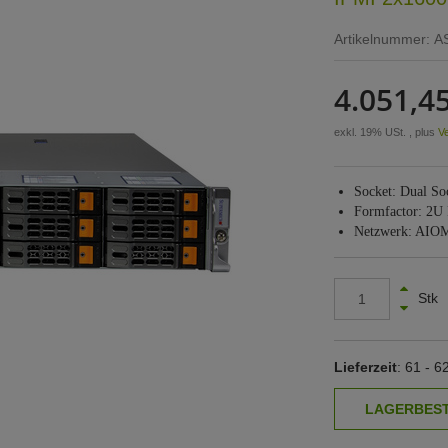
Artikelnummer:
A
4.051,45
exkl. 19% USt. , plus
V
Socket: Dual So
Formfactor: 2U
Netzwerk: AIOM 
Stk
Lieferzeit
: 61 - 