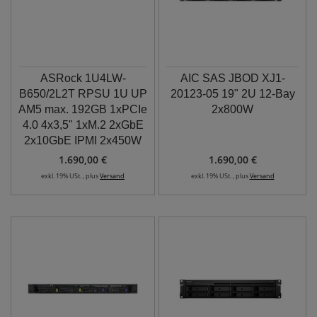
ASRock 1U4LW-
AIC SAS JBOD XJ1-
B650/2L2T RPSU 1U UP
20123-05 19" 2U 12-Bay
AM5 max. 192GB 1xPCIe
2x800W
4.0 4x3,5" 1xM.2 2xGbE
2x10GbE IPMI 2x450W
1.690,00 €
1.690,00 €
exkl. 19% USt. , plus
Versand
exkl. 19% USt. , plus
Versand