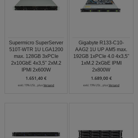
Supermicro SuperServer
Gigabyte R133-C10-
510T-WTR 1U LGA1200
AAG2 1U UP AM5 max.
max. 128GB 3xPCIe
192GB 1xPCIe 4.0 4x3,5"
2x10GbE 4x3,5" 2xM.2
1xM.2 2xGbE IPMI
IPMI 2x600W
2x800W
1.651,40 €
1.689,00 €
exkl. 19% USt. , plus
Versand
exkl. 19% USt. , plus
Versand