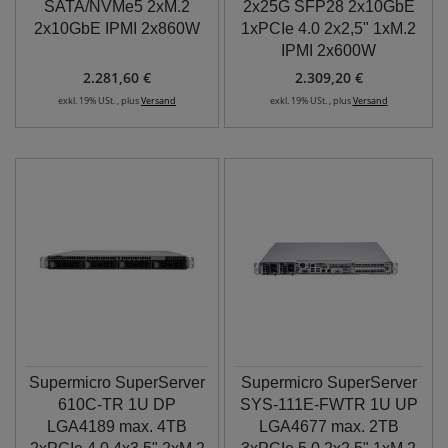
SATA/NVMe5 2xM.2
2x25G SFP28 2x10GbE
2x10GbE IPMI 2x860W
1xPCIe 4.0 2x2,5" 1xM.2
IPMI 2x600W
2.281,60 €
2.309,20 €
exkl. 19% USt. , plus
Versand
exkl. 19% USt. , plus
Versand
Supermicro SuperServer
Supermicro SuperServer
610C-TR 1U DP
SYS-111E-FWTR 1U UP
LGA4189 max. 4TB
LGA4677 max. 2TB