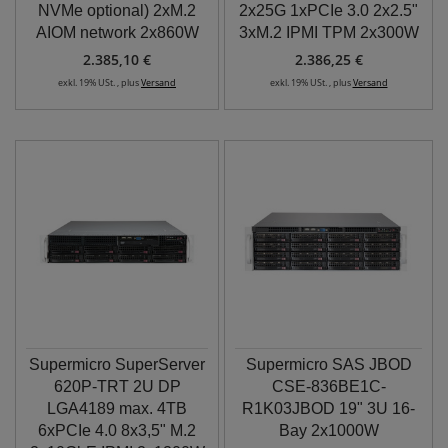
NVMe optional) 2xM.2
2x25G 1xPCIe 3.0 2x2.5"
AIOM network 2x860W
3xM.2 IPMI TPM 2x300W
2.385,10 €
2.386,25 €
exkl. 19% USt. , plus
Versand
exkl. 19% USt. , plus
Versand
Supermicro SuperServer
Supermicro SAS JBOD
620P-TRT 2U DP
CSE-836BE1C-
LGA4189 max. 4TB
R1K03JBOD 19" 3U 16-
6xPCIe 4.0 8x3,5" M.2
Bay 2x1000W