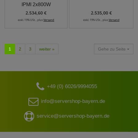
IPMI 2x800W
2.534,60 €
2.535,00 €
exkl. 19% USt. , plus
Versand
exkl. 19% USt. , plus
Versand
1
2
3
weiter »
Gehe zu Seite
+49 (0) 6026/9994055
info@servershop-bayern.de
service@servershop-bayern.de