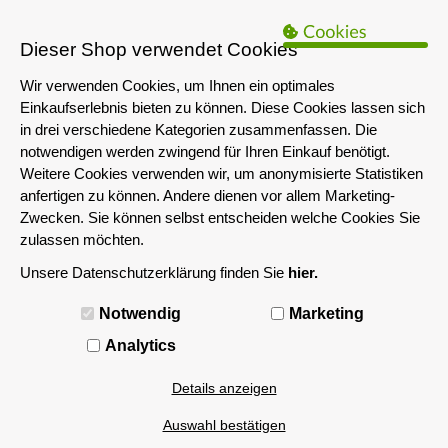
B2B Hinweis:
Das servershop-bayern.de Angebot richtet sich nur an
Unternehmen i.S.d. § 14 BGB sowie die öffentliche Hand. Ein Verkauf
Dieser Shop verwendet Cookies
an Privatpersonen ist nicht möglich.
Wir verwenden Cookies, um Ihnen ein optimales
Einkaufserlebnis bieten zu können. Diese Cookies lassen sich
in drei verschiedene Kategorien zusammenfassen. Die
notwendigen werden zwingend für Ihren Einkauf benötigt.
Weitere Cookies verwenden wir, um anonymisierte Statistiken
anfertigen zu können. Andere dienen vor allem Marketing-
Zwecken. Sie können selbst entscheiden welche Cookies Sie
zulassen möchten.
Unsere Datenschutzerklärung finden Sie
hier.
MENÜ
Notwendig
Marketing
redundantes Netzteil
Analytics
Details anzeigen
Filtern nach
Auswahl bestätigen