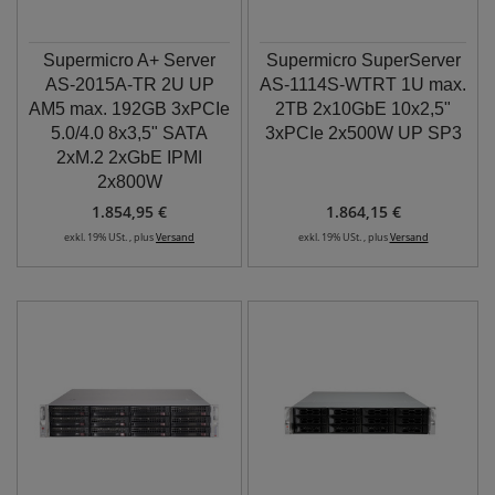
Supermicro A+ Server
Supermicro SuperServer
AS-2015A-TR 2U UP
AS-1114S-WTRT 1U max.
AM5 max. 192GB 3xPCIe
2TB 2x10GbE 10x2,5"
5.0/4.0 8x3,5" SATA
3xPCIe 2x500W UP SP3
2xM.2 2xGbE IPMI
2x800W
1.854,95 €
1.864,15 €
exkl. 19% USt. , plus
Versand
exkl. 19% USt. , plus
Versand