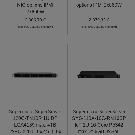
NIC options IPMI
options IPMI 2x860W
2x860W
2.366,70 €
2.379,35 €
exkl. 19% USt. , plus
Versand
exkl. 19% USt. , plus
Versand
Supermicro SuperServer
Supermicro SuperServer
120C-TN10R 1U DP
SYS-110A-16C-RN10SP
LGA4189 max. 4TB
IoT 1U 16-Core P5342
2xPCIe 4.0 10x2,5" (10x
max. 256GB 8xGbE