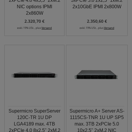
2xPCIe 4.0 4x3,5" 2xM.2
3xPCIe 5.0 2x2,5" 1xM.2
NIC options IPMI
2x10GbE IPMI 2x800W
2x860W
2.320,70 €
2.350,60 €
exkl. 19% USt. , plus
Versand
exkl. 19% USt. , plus
Versand
Supermicro SuperServer
Supermicro A+ Server AS-
120C-TR 1U DP
1115CS-TNR 1U UP SP5
LGA4189 max. 4TB
max. 3TB 2xPCIe 5.0
2xPCIe 4.0 8x2,5" 2xM.2
10x2,5" 2xM.2 NIC