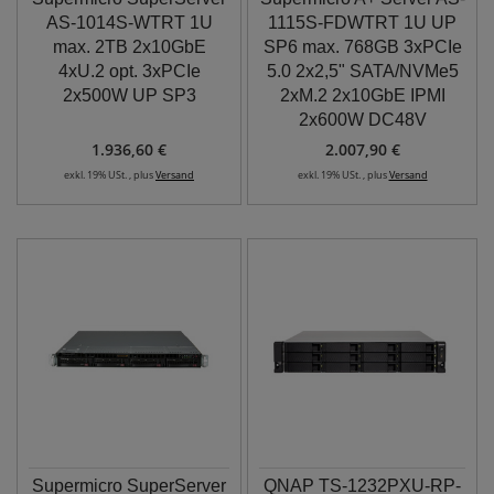
AS-1014S-WTRT 1U
1115S-FDWTRT 1U UP
max. 2TB 2x10GbE
SP6 max. 768GB 3xPCIe
4xU.2 opt. 3xPCIe
5.0 2x2,5" SATA/NVMe5
2x500W UP SP3
2xM.2 2x10GbE IPMI
2x600W DC48V
1.936,60 €
2.007,90 €
exkl. 19% USt. , plus
Versand
exkl. 19% USt. , plus
Versand
Supermicro SuperServer
QNAP TS-1232PXU-RP-