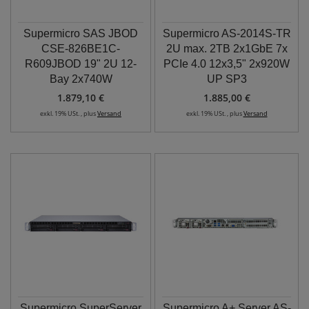
Supermicro SAS JBOD
Supermicro AS-2014S-TR
CSE-826BE1C-
2U max. 2TB 2x1GbE 7x
R609JBOD 19" 2U 12-
PCIe 4.0 12x3,5" 2x920W
Bay 2x740W
UP SP3
1.879,10 €
1.885,00 €
exkl. 19% USt. , plus
Versand
exkl. 19% USt. , plus
Versand
Supermicro SuperServer
Supermicro A+ Server AS-