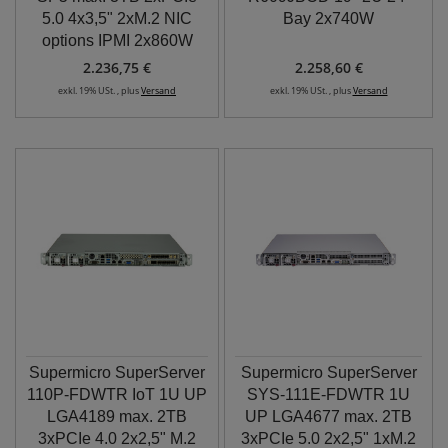
5.0 4x3,5" 2xM.2 NIC
Bay 2x740W
options IPMI 2x860W
2.236,75 €
2.258,60 €
exkl. 19% USt. , plus
Versand
exkl. 19% USt. , plus
Versand
Supermicro SuperServer
Supermicro SuperServer
110P-FDWTR IoT 1U UP
SYS-111E-FDWTR 1U
LGA4189 max. 2TB
UP LGA4677 max. 2TB
3xPCIe 4.0 2x2,5" M.2
3xPCIe 5.0 2x2,5" 1xM.2