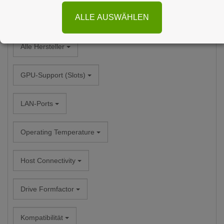
ALLE AUSWÄHLEN
Alle Kategorien
Alle Hersteller
GPU-Support (Slots)
LAN-Ports
Operating Temperature
Host Connectivity
Drive Formfactor
Kompatibilität