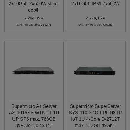
2x10GbE 2x600W short-
2x10GbE IPMI 2x600W
depth
2.264,35 €
2.278,15 €
exkl. 19% USt. , plus
Versand
exkl. 19% USt. , plus
Versand
Supermicro A+ Server
Supermicro SuperServer
AS-1015SV-WTNRT 1U
SYS-110D-4C-FRDN8TP
UP SP6 max. 768GB
IoT 1U 4-Core D-2712T
3xPCIe 5.0 4x3,5"
max. 512GB 4xGbE