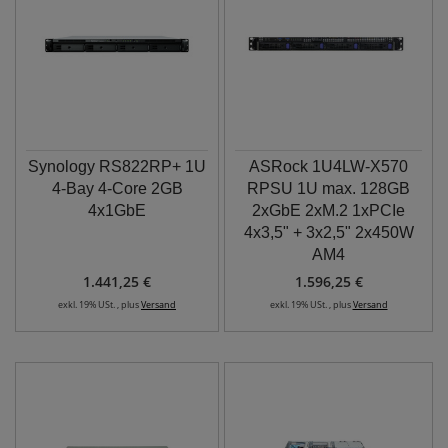
Synology RS822RP+ 1U
ASRock 1U4LW-X570
4-Bay 4-Core 2GB
RPSU 1U max. 128GB
4x1GbE
2xGbE 2xM.2 1xPCIe
4x3,5" + 3x2,5" 2x450W
AM4
1.441,25 €
1.596,25 €
exkl. 19% USt. , plus
Versand
exkl. 19% USt. , plus
Versand