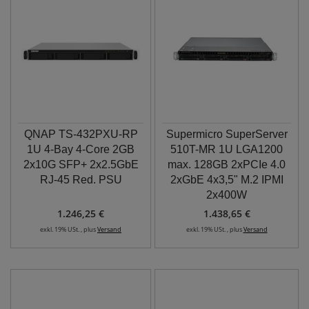
QNAP TS-432PXU-RP
Supermicro SuperServer
1U 4-Bay 4-Core 2GB
510T-MR 1U LGA1200
2x10G SFP+ 2x2.5GbE
max. 128GB 2xPCIe 4.0
RJ-45 Red. PSU
2xGbE 4x3,5" M.2 IPMI
2x400W
1.246,25 €
1.438,65 €
exkl. 19% USt. , plus
Versand
exkl. 19% USt. , plus
Versand