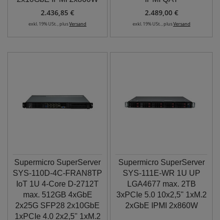
2.436,85 €
2.489,00 €
exkl. 19% USt. , plus
Versand
exkl. 19% USt. , plus
Versand
Supermicro SuperServer
Supermicro SuperServer
SYS-110D-4C-FRAN8TP
SYS-111E-WR 1U UP
IoT 1U 4-Core D-2712T
LGA4677 max. 2TB
max. 512GB 4xGbE
3xPCIe 5.0 10x2,5" 1xM.2
2x25G SFP28 2x10GbE
2xGbE IPMI 2x860W
1xPCIe 4.0 2x2,5" 1xM.2