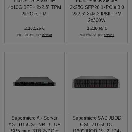
max. 512GB 8xGbE
max. 256GB 8xGbE
4x10G SFP+ 2x2,5" TPM
2x25G SFP28 1xPCIe 3.0
2xPCIe IPMI
2x2,5" 3xM.2 IPMI TPM
2x300W
2.202,25 €
2.220,65 €
exkl. 19% USt. , plus
Versand
exkl. 19% USt. , plus
Versand
Supermicro A+ Server
Supermicro SAS JBOD
AS-1015CS-TNR 1U UP
CSE-216BE1C-
SP5 max. 3TB 2xPCIe
R609JBOD 19" 2U 24-