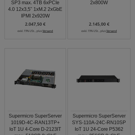
SP3 max. 4TB 6xPCIe
2x800W
4.0 12x3,5" 1xM.2 2xGbE
IPMI 2x920W
2.047,50 €
2.145,00 €
exkl. 19% USt. , plus
Versand
exkl. 19% USt. , plus
Versand
Supermicro SuperServer
Supermicro SuperServer
1019D-4C-RAN13TP+
SYS-110A-24C-RN10SP
IoT 1U 4-Core D-2123IT
IoT 1U 24-Core P5362