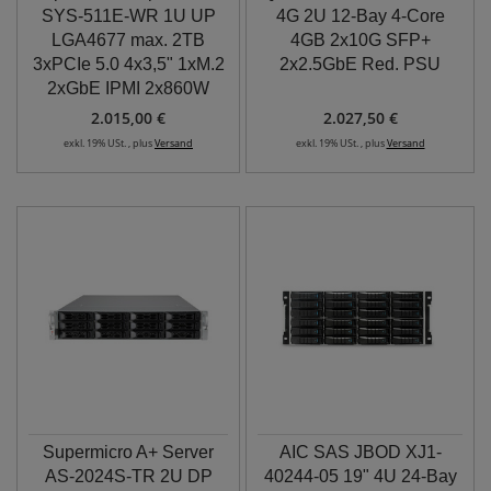
SYS-511E-WR 1U UP
4G 2U 12-Bay 4-Core
LGA4677 max. 2TB
4GB 2x10G SFP+
3xPCIe 5.0 4x3,5" 1xM.2
2x2.5GbE Red. PSU
2xGbE IPMI 2x860W
2.015,00 €
2.027,50 €
exkl. 19% USt. , plus
Versand
exkl. 19% USt. , plus
Versand
Supermicro A+ Server
AIC SAS JBOD XJ1-
AS-2024S-TR 2U DP
40244-05 19" 4U 24-Bay