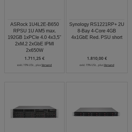
ASRock 1U4L2E-B650
Synology RS1221RP+ 2U
RPSU 1U AM5 max.
8-Bay 4-Core 4GB
192GB 1xPCIe 4.0 4x3,5"
4x1GbE Red. PSU short
2xM.2 2xGbE IPMI
2x650W
1.711,25 €
1.810,00 €
exkl. 19% USt. , plus
Versand
exkl. 19% USt. , plus
Versand