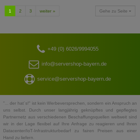
1
2
3
weiter »
Gehe zu Seite
+49 (0) 6026/9994055
info@servershop-bayern.de
service@servershop-bayern.de
"... der hat`s!" ist kein Werbeversprechen, sondern ein Anspruch an
uns selbst. Durch unser langjährig geknüpftes und gepflegtes
Partnernetz aus verschiedenen Beschaffungsquellen weltweit sind
wir in der Lage flexibel auf Ihre Anfrage zu reagieren und Ihren
Datacenter/IoT-Infrastrukturbedarf zu fairen Preisen aus einer
Hand zu liefern.