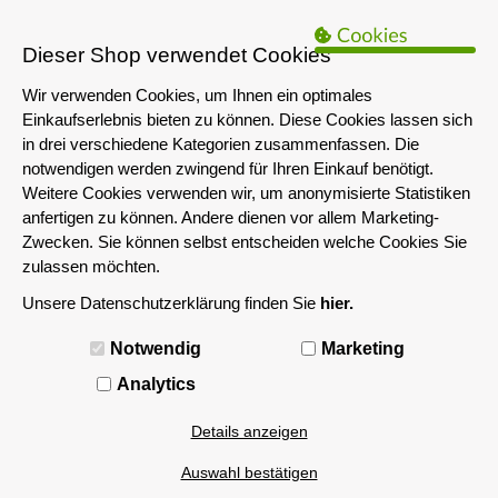
B2B Hinweis:
Das servershop-bayern.de Angebot richtet sich nur an
Unternehmen i.S.d. § 14 BGB sowie die öffentliche Hand. Ein Verkauf
Dieser Shop verwendet Cookies
an Privatpersonen ist nicht möglich.
Wir verwenden Cookies, um Ihnen ein optimales
Einkaufserlebnis bieten zu können. Diese Cookies lassen sich
in drei verschiedene Kategorien zusammenfassen. Die
notwendigen werden zwingend für Ihren Einkauf benötigt.
Weitere Cookies verwenden wir, um anonymisierte Statistiken
anfertigen zu können. Andere dienen vor allem Marketing-
Zwecken. Sie können selbst entscheiden welche Cookies Sie
zulassen möchten.
Unsere Datenschutzerklärung finden Sie
hier.
MENÜ
Notwendig
Marketing
LGA SP6 EPYC
Analytics
Details anzeigen
Filtern nach
Auswahl bestätigen