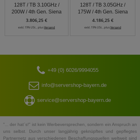
128T / TB 3.10GHz /
128T / TB 3.05GHz /
200W / 4th Gen. Siena
175W / 4th Gen. Siena
3.806,25 €
4.186,25 €
exkl. 19% USt. , plus
Versand
exkl. 19% USt. , plus
Versand
+49 (0) 6026/9994055
info@servershop-bayern.de
service@servershop-bayern.de
"... der hat`s!" ist kein Werbeversprechen, sondern ein Anspruch an
uns selbst. Durch unser langjährig geknüpftes und gepflegtes
Partnernetz aus verschiedenen Beschaffungsquellen weltweit sind