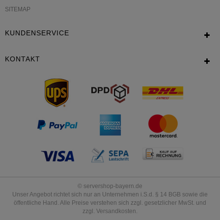
SITEMAP
KUNDENSERVICE
KONTAKT
© servershop-bayern.de
Unser Angebot richtet sich nur an Unternehmen i.S.d. § 14 BGB sowie die
öffentliche Hand. Alle Preise verstehen sich zzgl. gesetzlicher MwSt. und
zzgl. Versandkosten.