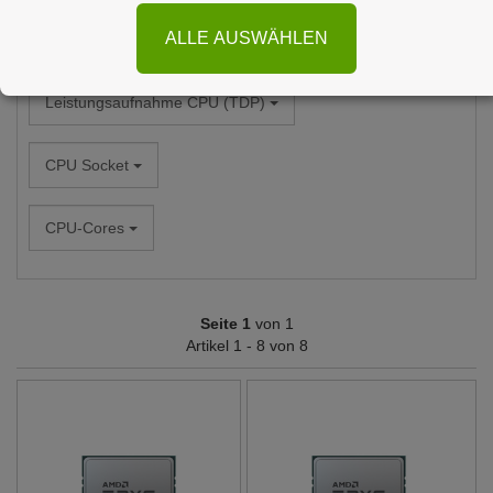
ALLE AUSWÄHLEN
Base-Frequency
Leistungsaufnahme CPU (TDP)
CPU Socket
CPU-Cores
Seite 1
von 1
Artikel 1 - 8 von 8