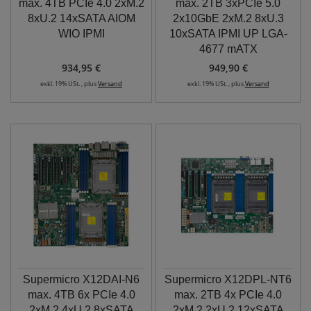
max. 4TB PCIe 4.0 2xM.2
max. 2TB 3xPCIe 5.0
8xU.2 14xSATA AIOM
2x10GbE 2xM.2 8xU.3
WIO IPMI
10xSATA IPMI UP LGA-
4677 mATX
934,95 €
949,90 €
exkl. 19% USt. , plus
Versand
exkl. 19% USt. , plus
Versand
Supermicro X12DAI-N6
Supermicro X12DPL-NT6
max. 4TB 6x PCIe 4.0
max. 2TB 4x PCIe 4.0
2xM.2 4xU.2 8xSATA
2xM.2 2xU.2 12xSATA