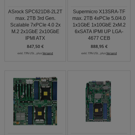
ASrock SPC621D8-2L2T
Supermicro X13SRA-TF
max. 2TB 3rd Gen.
max. 2TB 4xPCIe 5.0/4.0
Scalable 7xPCIe 4.0 2x
1x1GbE 1x10GbE 2xM.2
M.2 2x1GbE 2x10GbE
6xSATA IPMI UP LGA-
IPMI ATX
4677 CEB
847,50 €
888,95 €
exkl. 19% USt. , plus
Versand
exkl. 19% USt. , plus
Versand