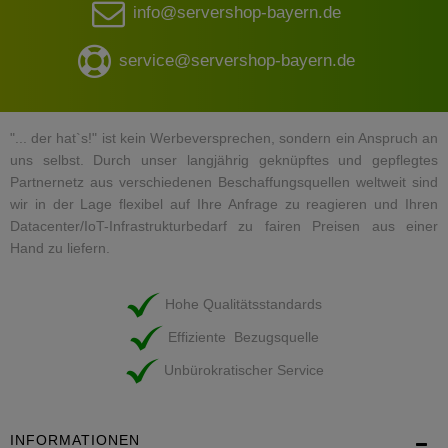
info@servershop-bayern.de
service@servershop-bayern.de
"... der hat`s!" ist kein Werbeversprechen, sondern ein Anspruch an
uns selbst. Durch unser langjährig geknüpftes und gepflegtes
Partnernetz aus verschiedenen Beschaffungsquellen weltweit sind
wir in der Lage flexibel auf Ihre Anfrage zu reagieren und Ihren
Datacenter/IoT-Infrastrukturbedarf zu fairen Preisen aus einer
Hand zu liefern.
Hohe Qualitätsstandards
Effiziente Bezugsquelle
Unbürokratischer Service
INFORMATIONEN