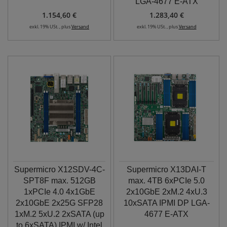
LGA-4677 E-ATX
1.154,60 €
1.283,40 €
exkl. 19% USt. , plus
Versand
exkl. 19% USt. , plus
Versand
Supermicro X12SDV-4C-
Supermicro X13DAI-T
SPT8F max. 512GB
max. 4TB 6xPCIe 5.0
1xPCIe 4.0 4x1GbE
2x10GbE 2xM.2 4xU.3
2x10GbE 2x25G SFP28
10xSATA IPMI DP LGA-
1xM.2 5xU.2 2xSATA (up
4677 E-ATX
to 6xSATA) IPMI w/ Intel