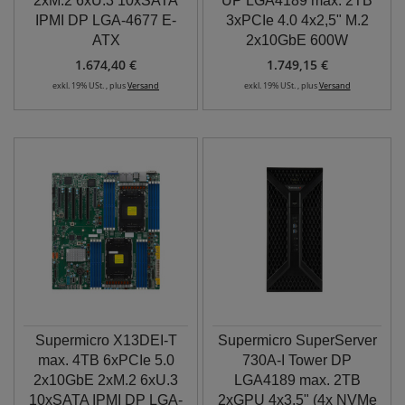
2xM.2 6xU.3 10xSATA
UP LGA4189 max. 2TB
IPMI DP LGA-4677 E-
3xPCIe 4.0 4x2,5" M.2
ATX
2x10GbE 600W
1.674,40 €
1.749,15 €
exkl. 19% USt. , plus
Versand
exkl. 19% USt. , plus
Versand
Supermicro X13DEI-T
Supermicro SuperServer
max. 4TB 6xPCIe 5.0
730A-I Tower DP
2x10GbE 2xM.2 6xU.3
LGA4189 max. 2TB
10xSATA IPMI DP LGA-
2xGPU 4x3,5" (4x NVMe