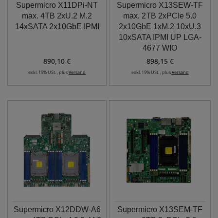
Supermicro X11DPi-NT
Supermicro X13SEW-TF
max. 4TB 2xU.2 M.2
max. 2TB 2xPCIe 5.0
14xSATA 2x10GbE IPMI
2x10GbE 1xM.2 10xU.3
10xSATA IPMI UP LGA-
4677 WIO
890,10 €
898,15 €
exkl. 19% USt. , plus
Versand
exkl. 19% USt. , plus
Versand
Supermicro X12DDW-A6
Supermicro X13SEM-TF