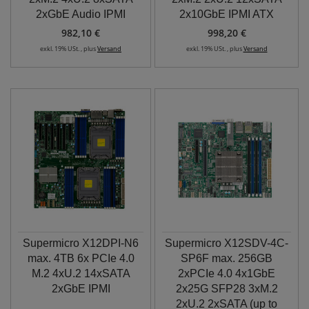
2xGbE Audio IPMI
2x10GbE IPMI ATX
982,10 €
998,20 €
exkl. 19% USt. , plus
Versand
exkl. 19% USt. , plus
Versand
Supermicro X12DPI-N6
Supermicro X12SDV-4C-
max. 4TB 6x PCIe 4.0
SP6F max. 256GB
M.2 4xU.2 14xSATA
2xPCIe 4.0 4x1GbE
2xGbE IPMI
2x25G SFP28 3xM.2
2xU.2 2xSATA (up to