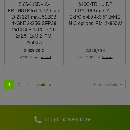
SYS-110D-4C-
610C-TR 1U DP
FRDN8TP IoT 1U 4-Core
LGA4189 max. 4TB
D-2712T max. 512GB
2xPCIe 4.0 4x3,5" 2xM.2
4xGbE 2x25G SFP28
NIC options IPMI 2x860W
2x10GbE 1xPCIe 4.0
2x2,5" 1xM.2 IPMI
2x600W
2.309,20 €
2.320,70 €
exkl. 19% USt. , plus
Versand
exkl. 19% USt. , plus
Versand
1
2
3
weiter »
Gehe zu Seite
+49 (0) 6026/9994055