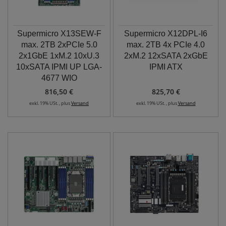
Supermicro X13SEW-F
Supermicro X12DPL-I6
max. 2TB 2xPCIe 5.0
max. 2TB 4x PCIe 4.0
2x1GbE 1xM.2 10xU.3
2xM.2 12xSATA 2xGbE
10xSATA IPMI UP LGA-
IPMI ATX
4677 WIO
816,50 €
825,70 €
exkl. 19% USt. , plus
Versand
exkl. 19% USt. , plus
Versand