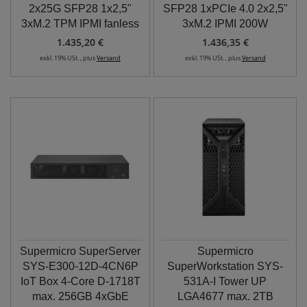
2x25G SFP28 1x2,5"
SFP28 1xPCIe 4.0 2x2,5"
3xM.2 TPM IPMI fanless
3xM.2 IPMI 200W
1.435,20 €
1.436,35 €
exkl. 19% USt. , plus
Versand
exkl. 19% USt. , plus
Versand
Supermicro SuperServer
Supermicro
SYS-E300-12D-4CN6P
SuperWorkstation SYS-
IoT Box 4-Core D-1718T
531A-I Tower UP
max. 256GB 4xGbE
LGA4677 max. 2TB