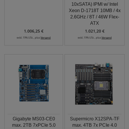
10xSATA) IPMI w/ Intel
Xeon D-1718T 10MB / 4x
2.6GHz / 8T / 46W Flex-
ATX
1.006,25 €
1.021,20 €
exkl. 19% USt. , plus
Versand
exkl. 19% USt. , plus
Versand
Gigabyte MS03-CE0
Supermicro X12SPA-TF
max. 2TB 7xPCIe 5.0
max. 4TB 7x PCIe 4.0