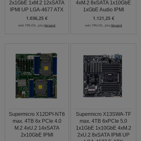
2x1GbE 1xM.2 12xSATA
4xM.2 8xSATA 1x10GbE
IPMI UP LGA-4677 ATX
1xGbE Audio IPMI
1.036,25 €
1.121,25 €
exkl. 19% USt. , plus
Versand
exkl. 19% USt. , plus
Versand
Supermicro X12DPI-NT6
Supermicro X13SWA-TF
max. 4TB 6x PCIe 4.0
max. 4TB 6xPCIe 5.0
M.2 4xU.2 14xSATA
1x1GbE 1x10GbE 4xM.2
2x10GbE IPMI
2xU.2 8xSATA IPMI UP