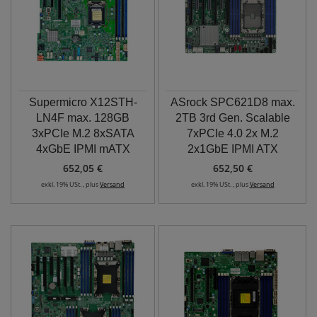
Supermicro X12STH-
ASrock SPC621D8 max.
LN4F max. 128GB
2TB 3rd Gen. Scalable
3xPCIe M.2 8xSATA
7xPCIe 4.0 2x M.2
4xGbE IPMI mATX
2x1GbE IPMI ATX
652,05 €
652,50 €
exkl. 19% USt. , plus
Versand
exkl. 19% USt. , plus
Versand