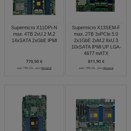
Supermicro X11DPi-N
Supermicro X13SEM-F
max. 4TB 2xU.2 M.2
max. 2TB 3xPCIe 5.0
14xSATA 2xGbE IPMI
2x1GbE 2xM.2 8xU.3
10xSATA IPMI UP LGA-
4677 mATX
770,50 €
811,90 €
exkl. 19% USt. , plus
Versand
exkl. 19% USt. , plus
Versand