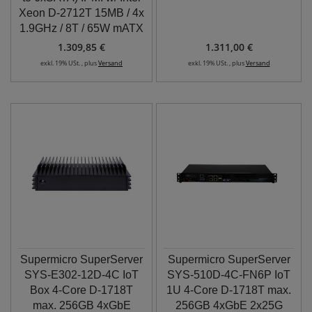
Xeon D-2712T 15MB / 4x
1.9GHz / 8T / 65W mATX
1.309,85 €
1.311,00 €
exkl. 19% USt. , plus
Versand
exkl. 19% USt. , plus
Versand
Supermicro SuperServer
Supermicro SuperServer
SYS-E302-12D-4C IoT
SYS-510D-4C-FN6P IoT
Box 4-Core D-1718T
1U 4-Core D-1718T max.
max. 256GB 4xGbE
256GB 4xGbE 2x25G