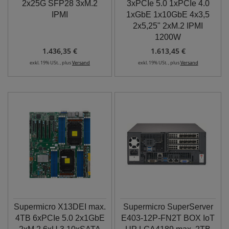
2x25G SFP28 3xM.2
3xPCIe 5.0 1xPCIe 4.0
IPMI
1xGbE 1x10GbE 4x3,5
2x5,25" 2xM.2 IPMI
1200W
1.436,35 €
1.613,45 €
exkl. 19% USt. , plus
Versand
exkl. 19% USt. , plus
Versand
Supermicro X13DEI max.
Supermicro SuperServer
4TB 6xPCIe 5.0 2x1GbE
E403-12P-FN2T BOX IoT