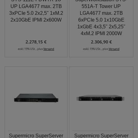
UP LGA4677 max. 2TB
551A-T Tower UP
3xPCIe 5.0 2x2,5" 1xM.2
LGA4677 max. 2TB
2x10GbE IPMI 2x600W
6xPCIe 5.0 1x10GbE
1xGbE 4x3,5" 2x5,25"
4xM.2 IPMI 2000W
2.278,15 €
2.306,90 €
exkl. 19% USt. , plus
Versand
exkl. 19% USt. , plus
Versand
Supermicro SuperServer
Supermicro SuperServer