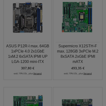
ASUS P12R-I max. 64GB
Supermicro X12STH-F
1xPCIe 4.0 2x1GbE
max. 128GB 3xPCIe M.2
1xM.2 6xSATA IPMI UP
8xSATA 2xGbE IPMI
LGA-1200 mini-ITX
mATX
307,80 €
493,35 €
exkl. 19% USt. , plus
Versand
exkl. 19% USt. , plus
Versand