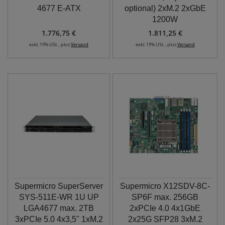
4677 E-ATX
optional) 2xM.2 2xGbE
1200W
1.776,75 €
1.811,25 €
exkl. 19% USt. , plus
Versand
exkl. 19% USt. , plus
Versand
Supermicro SuperServer
Supermicro X12SDV-8C-
SYS-511E-WR 1U UP
SP6F max. 256GB
LGA4677 max. 2TB
2xPCIe 4.0 4x1GbE
3xPCIe 5.0 4x3,5" 1xM.2
2x25G SFP28 3xM.2