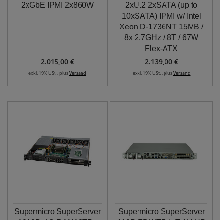
2xGbE IPMI 2x860W
2xU.2 2xSATA (up to
10xSATA) IPMI w/ Intel
Xeon D-1736NT 15MB /
8x 2.7GHz / 8T / 67W
Flex-ATX
2.015,00 €
2.139,00 €
exkl. 19% USt. , plus
Versand
exkl. 19% USt. , plus
Versand
Supermicro SuperServer
Supermicro SuperServer