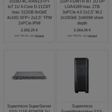
1019D-4C-RAN13TP+
110P-FDWTR IoT 1U UP
IoT 1U 4-Core D-2123IT
LGA4189 max. 2TB
max. 512GB 8xGbE
3xPCIe 4.0 2x2,5" M.2
4x10G SFP+ 2x2,5" TPM
2x10GbE 2x600W short-
2xPCIe IPMI
depth
2.202,25 €
2.264,35 €
exkl. 19% USt. , plus
Versand
exkl. 19% USt. , plus
Versand
Supermicro SuperServer
Supermicro
SYS-111E-FDWTR 1U
SuperWorkstation SYS-