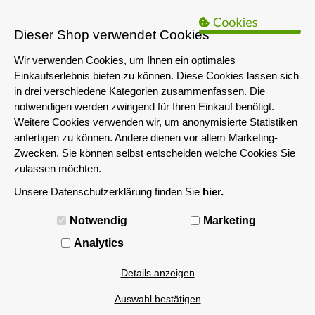
B2B Hinweis:
Das servershop-bayern.de Angebot richtet sich nur an
Unternehmen i.S.d. § 14 BGB sowie die öffentliche Hand. Ein Verkauf
Dieser Shop verwendet Cookies
an Privatpersonen ist nicht möglich.
Wir verwenden Cookies, um Ihnen ein optimales
Einkaufserlebnis bieten zu können. Diese Cookies lassen sich
in drei verschiedene Kategorien zusammenfassen. Die
notwendigen werden zwingend für Ihren Einkauf benötigt.
Weitere Cookies verwenden wir, um anonymisierte Statistiken
anfertigen zu können. Andere dienen vor allem Marketing-
Zwecken. Sie können selbst entscheiden welche Cookies Sie
zulassen möchten.
Unsere Datenschutzerklärung finden Sie
hier.
MENÜ
Notwendig
Marketing
w/ VROC Support
Analytics
Details anzeigen
Filtern nach
Auswahl bestätigen