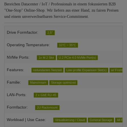
Bereichen Datacenter / IoT / Professionals in einem fokussierten B2B
"One-Stop" Online-Shop. Wir liefern aus einer Hand, zu fairen Preisen
und einem unverwechselbaren Service-Commitment.
Drive Formfactor:
2,5"
Operating Temperature:
10°C ~ 35°C
NVMe Ports:
1x M.2 Slot
U.2 PCIe 4.0 NVMe Port(s)
Features:
redundantes Netzteil
Low-profile Expansion Slot(s)
w/ Front U
Familie:
Mainstream
Storage optimized
LAN-Ports:
2 x GbE RJ-45
Formfactor:
2U Rackmount
Workload | Use Case:
Virtualisierung / Cloud
General Storage
All-Fla