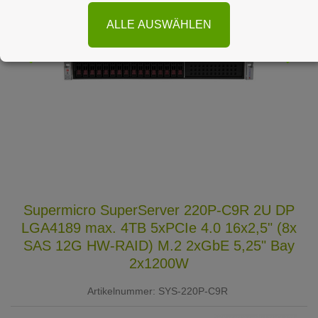
ALLE AUSWÄHLEN
Supermicro SuperServer 220P-C9R 2U DP
LGA4189 max. 4TB 5xPCIe 4.0 16x2,5" (8x
SAS 12G HW-RAID) M.2 2xGbE 5,25" Bay
2x1200W
Artikelnummer:
SYS-220P-C9R