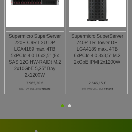
Supermicro SuperServer
Supermicro SuperServer
220P-C9RT 2U DP
740P-TR Tower DP
LGA4189 max. 4TB
LGA4189 max. 4TB
5xPCIe 4.0 16x2,5" (8x
6xPCIe 4.0 8x3,5" M.2
SAS 12G HW-RAID) M.2
2xGbE IPMI 2x1200W
2x10GbE 5,25" Bay
2x1200W
3.965,20 €
2.646,15 €
exkl. 19% USt. , plus
Versand
exkl. 19% USt. , plus
Versand