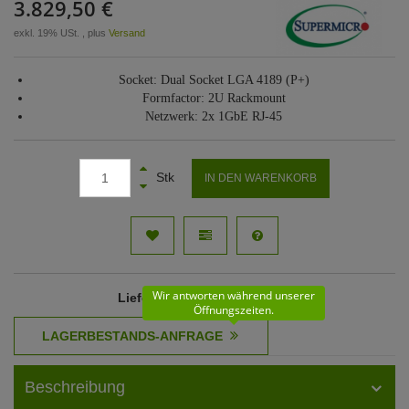
3.829,50 €
exkl. 19% USt. , plus
Versand
Socket: Dual Socket LGA 4189 (P+)
Formfactor: 2U Rackmount
Netzwerk: 2x 1GbE RJ-45
Stk
IN DEN WARENKORB
Wir antworten während unserer
Lieferzeit
: 61 - 62 Werktage
Öffnungszeiten.
Beschreibung