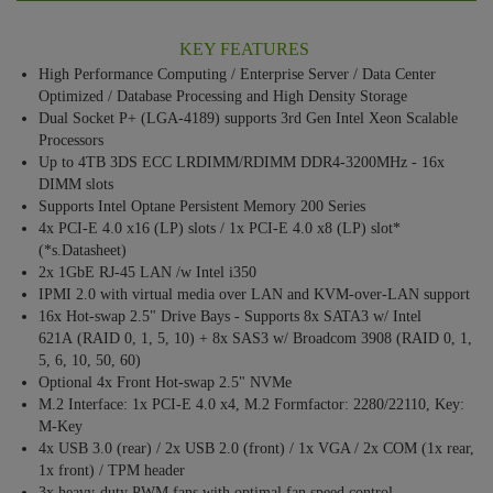
KEY FEATURES
High Performance Computing / Enterprise Server / Data Center
Optimized / Database Processing and High Density Storage
Dual Socket P+ (LGA-4189) supports 3rd Gen Intel Xeon Scalable
Processors
Up to 4TB 3DS ECC LRDIMM/RDIMM DDR4-3200MHz - 16x
DIMM slots
Supports Intel Optane Persistent Memory 200 Series
4x PCI-E 4.0 x16 (LP) slots / 1x PCI-E 4.0 x8 (LP) slot*
(*s.Datasheet)
2x 1GbE RJ-45 LAN /w Intel i350
IPMI 2.0 with virtual media over LAN and KVM-over-LAN support
16x Hot-swap 2.5" Drive Bays - Supports 8x SATA3 w/ Intel
621A (RAID 0, 1, 5, 10) + 8x SAS3 w/ Broadcom 3908 (RAID 0, 1,
5, 6, 10, 50, 60)
Optional 4x Front Hot-swap 2.5" NVMe
M.2 Interface: 1x PCI-E 4.0 x4, M.2 Formfactor: 2280/22110, Key:
M-Key
4x USB 3.0 (rear) / 2x USB 2.0 (front) / 1x VGA / 2x COM (1x rear,
1x front) / TPM header
3x heavy-duty PWM fans with optimal fan speed control