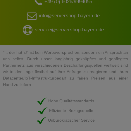
+49 (0) 6026/9994055
info@servershop-bayern.de
service@servershop-bayern.de
"... der hat`s!" ist kein Werbeversprechen, sondern ein Anspruch an
uns selbst. Durch unser langjährig geknüpftes und gepflegtes
Partnernetz aus verschiedenen Beschaffungsquellen weltweit sind
wir in der Lage flexibel auf Ihre Anfrage zu reagieren und Ihren
Datacenter/IoT-Infrastrukturbedarf zu fairen Preisen aus einer
Hand zu liefern.
Hohe Qualitätsstandards
Effiziente Bezugsquelle
Unbürokratischer Service