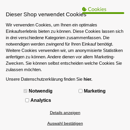
B2B Hinweis:
Das servershop-bayern.de Angebot richtet sich nur an
Unternehmen i.S.d. § 14 BGB sowie die öffentliche Hand. Ein Verkauf
Dieser Shop verwendet Cookies
an Privatpersonen ist nicht möglich.
Wir verwenden Cookies, um Ihnen ein optimales
Einkaufserlebnis bieten zu können. Diese Cookies lassen sich
in drei verschiedene Kategorien zusammenfassen. Die
notwendigen werden zwingend für Ihren Einkauf benötigt.
Weitere Cookies verwenden wir, um anonymisierte Statistiken
anfertigen zu können. Andere dienen vor allem Marketing-
Zwecken. Sie können selbst entscheiden welche Cookies Sie
zulassen möchten.
Unsere Datenschutzerklärung finden Sie
hier.
MENÜ
Notwendig
Marketing
Analytics
Details anzeigen
Auswahl bestätigen