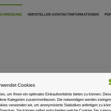
SCHREIBUNG
HERSTELLER-KONTAKTINFORMATIONEN
PD
rwendet Cookies
es, um Ihnen ein optimales Einkaufserlebnis bieten zu können. Dies
iedene Kategorien zusammenfassen. Die notwendigen werden zwingend
okies verwenden wir, um anonymisierte Statistiken anfertigen zu kön
-Zwecken. Sie können selbst entscheiden welche Cookies Sie zulas