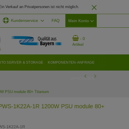
in Verkauf an Privatpersonen ist nicht möglich.
Kundenservice
FAQ
Mein Konto
EMAIL-ADRESSE
- 0
Artikel
PASSWORT
BTO SERVER & STORAGE
KOMPONENTEN-ANFRAGE
DATACENTER
ANMELDEN
W PSU module 80+ Titanium
 PWS-1K22A-1R 1200W PSU module 80+
WS-1K22A-1R