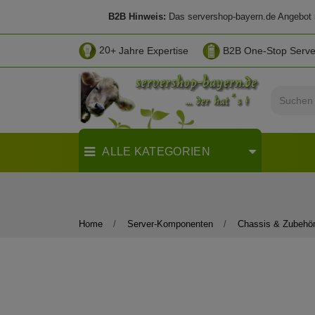
B2B Hinweis:
Das servershop-bayern.de Angebot ri
20
+ Jahre Expertise
B2B One-Stop Serv
ALLE KATEGORIEN
Home
Server-Komponenten
Chassis & Zubehö