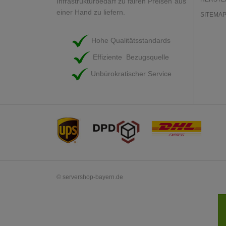
Infrastrukturbedarf zu fairen Preisen aus
einer Hand zu liefern.
SITEMA
Hohe Qualitätsstandards
Effiziente Bezugsquelle
Unbürokratischer Service
© servershop-bayern.de