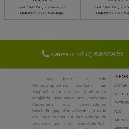
exkl. 19% USt. , plus
Versand
exkl. 19% USt. , plus
Lieferzeit: 61 - 62 Werktage
Lieferzeit: 61 - 62 W
+49 (0) 6026/9994055
KONTAKT?
INFOR
"... der hat`s!" ist kein
Werbeversprechen, sondern ein
BATTERI
Anspruch an uns selbst. Durch unser
WEEE / 
langjährig geknüpftes und gepflegtes
DATENS
Partnernetz aus verschiedenen
Beschaffungsquellen weltweit sind wir in
AGB
der Lage flexibel auf Ihre Anfrage zu
IMPRES
reagieren und Ihren Datacenter/IoT-
HERSTE