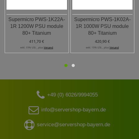
Supermicro PWS-1K22A-
Supermicro PWS-1K02A-
1R 1200W PSU module
1R 1000W PSU module
80+ Titanium
80+ Titanium
411,70 €
420,90 €
exkl. 19% USt. , plus
Versand
exkl. 19% USt. , plus
Versand
+49 (0) 6026/9994055
info@servershop-bayern.de
service@servershop-bayern.de