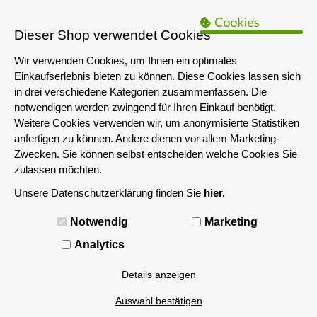
B2B Hinweis:
Das servershop-bayern.de Angebot richtet sich nur an
Unternehmen i.S.d. § 14 BGB sowie die öffentliche Hand. Ein Verkauf
Dieser Shop verwendet Cookies
an Privatpersonen ist nicht möglich.
Wir verwenden Cookies, um Ihnen ein optimales
Einkaufserlebnis bieten zu können. Diese Cookies lassen sich
in drei verschiedene Kategorien zusammenfassen. Die
notwendigen werden zwingend für Ihren Einkauf benötigt.
Weitere Cookies verwenden wir, um anonymisierte Statistiken
anfertigen zu können. Andere dienen vor allem Marketing-
Zwecken. Sie können selbst entscheiden welche Cookies Sie
zulassen möchten.
Unsere Datenschutzerklärung finden Sie
hier.
MENÜ
Notwendig
Marketing
Analytics
Details anzeigen
Auswahl bestätigen