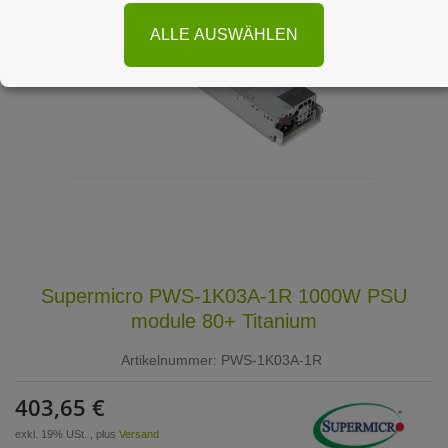
ALLE AUSWÄHLEN
Supermicro PWS-1K03A-1R 1000W PSU
module 80+ Titanium
Artikelnummer:
PWS-1K03A-1R
403,65 €
exkl. 19% USt. , plus
Versand