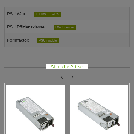
PSU Watt:
1000W - 1620W
PSU Effizienzklasse:
80+ Titanium
Formfactor:
PSU module
Ähnliche Artikel