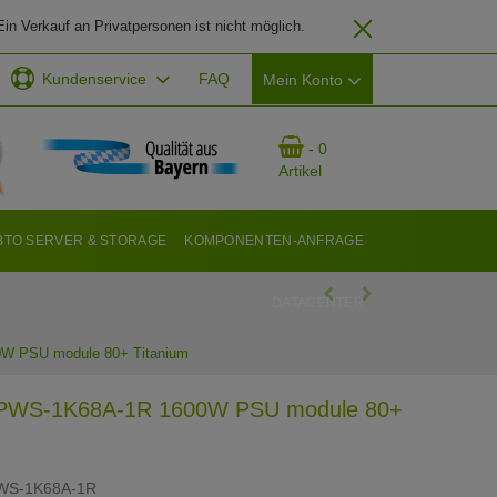
in Verkauf an Privatpersonen ist nicht möglich.
Kundenservice
FAQ
Mein Konto
EMAIL-ADRESSE
- 0
Artikel
PASSWORT
BTO SERVER & STORAGE
KOMPONENTEN-ANFRAGE
DATACENTER
ANMELDEN
W PSU module 80+ Titanium
 PWS-1K68A-1R 1600W PSU module 80+
WS-1K68A-1R