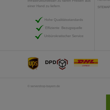
Infrastrukturbedarf zu fairen Preisen aus
einer Hand zu liefern.
SITEMA
Hohe Qualitätsstandards
Effiziente Bezugsquelle
Unbürokratischer Service
© servershop-bayern.de