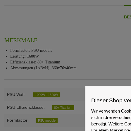
BE
MERKMALE
Formfactor: PSU module
Leistung: 1600W
Effizienzklasse: 80+ Titanium
Abmessungen (LxBxH): 360x76x40mm
PSU Watt:
1000W - 1620W
Dieser Shop ve
PSU Effizienzklasse:
80+ Titanium
Wir verwenden Cooki
sich in drei versch
Formfactor:
PSU module
benötigt. Weitere Co
vor allem Marketing