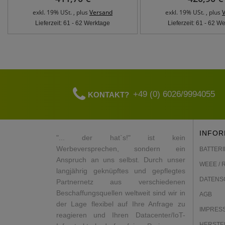
exkl. 19% USt. , plus
Versand
exkl. 19% USt. , plus
Lieferzeit: 61 - 62 Werktage
Lieferzeit: 61 - 62 W
+49 (0) 6026/9994055
KONTAKT?
INFOR
"... der hat`s!" ist kein
Werbeversprechen, sondern ein
BATTERI
Anspruch an uns selbst. Durch unser
WEEE / 
langjährig geknüpftes und gepflegtes
DATENS
Partnernetz aus verschiedenen
Beschaffungsquellen weltweit sind wir in
AGB
der Lage flexibel auf Ihre Anfrage zu
IMPRES
reagieren und Ihren Datacenter/IoT-
HERSTE