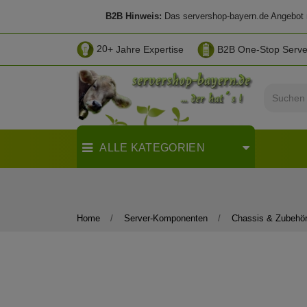
B2B Hinweis:
Das servershop-bayern.de Angebot ri
20
+ Jahre Expertise
B2B One-Stop Serv
ALLE KATEGORIEN
Home
Server-Komponenten
Chassis & Zubehö