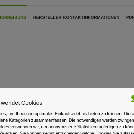
SCHREIBUNG
HERSTELLER-KONTAKTINFORMATIONEN
PD
rwendet Cookies
es, um Ihnen ein optimales Einkaufserlebnis bieten zu können. Dies
iedene Kategorien zusammenfassen. Die notwendigen werden zwingend
okies verwenden wir, um anonymisierte Statistiken anfertigen zu kön
-Zwecken. Sie können selbst entscheiden welche Cookies Sie zulas