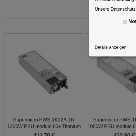
Unsere Datenschutze
No
Details anzeigen
Supermicro PWS-1K22A-1R
Supermicro PWS-
1200W PSU module 80+ Titanium
1000W PSU module 80
411,70 €
420,90 €