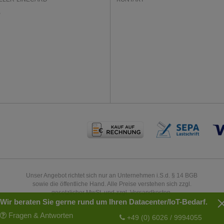
P
Unser Angebot richtet sich nur an Unternehmen i.S.d. § 14 BGB
sowie die öffentliche Hand. Alle Preise verstehen sich zzgl.
gesetzlicher MwSt. und zzgl. Versandkosten.
Wir beraten Sie gerne rund um Ihren Datacenter/IoT-Bedarf.
Fragen & Antworten
+49 (0) 6026 / 9994055