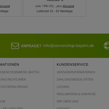
Versand
exkl. 19% USt. , plus
Versand
erktage
Lieferzeit: 61 - 62 Werktage
info@servershop-bayern.de
ANFRAGE?
MATIONEN
KUNDENSERVICE
EGESETZHINWEISE (BATTG)
VERSANDINFORMATIONEN
ROHS RICHTLINIEN
ZAHLUNGSMODALITÄTEN
CHUTZERKLÄRUNG
LEASING
REKLAMATION & GARANTIE
SUM
WIR ÜBER UNS
LLER-LINECARD
KONTAKT