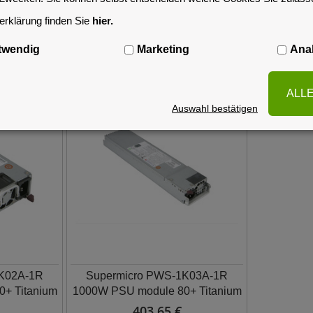
rklärung finden Sie
hier.
Ähnliche Artikel
twendig
Marketing
Anal
ALL
Auswahl bestätigen
1K02A-1R
Supermicro PWS-1K03A-1R
+ Titanium
1000W PSU module 80+ Titanium
403,65 €