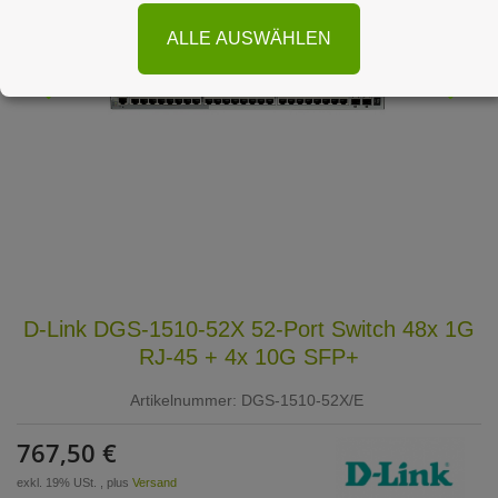
ALLE AUSWÄHLEN
D-Link DGS-1510-52X 52-Port Switch 48x 1G
RJ-45 + 4x 10G SFP+
Artikelnummer:
DGS-1510-52X/E
767,50 €
exkl. 19% USt. , plus
Versand