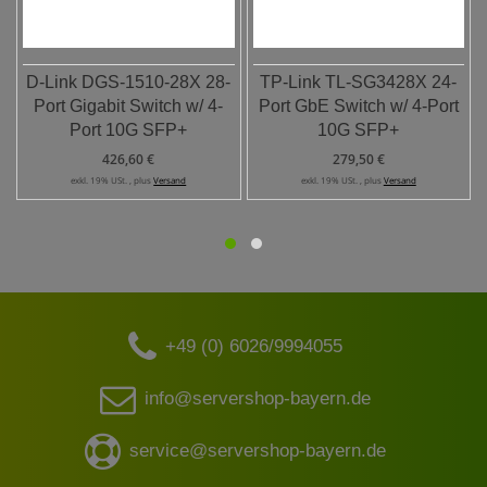
D-Link DGS-1510-28X 28-
TP-Link TL-SG3428X 24-
Port Gigabit Switch w/ 4-
Port GbE Switch w/ 4-Port
Port 10G SFP+
10G SFP+
426,60 €
279,50 €
exkl. 19% USt. , plus
Versand
exkl. 19% USt. , plus
Versand
+49 (0) 6026/9994055
info@servershop-bayern.de
service@servershop-bayern.de