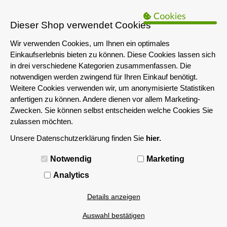
B2B Hinweis:
Das servershop-bayern.de Angebot richtet sich nur an
Unternehmen i.S.d. § 14 BGB sowie die öffentliche Hand. Ein Verkauf
Dieser Shop verwendet Cookies
an Privatpersonen ist nicht möglich.
Wir verwenden Cookies, um Ihnen ein optimales
Einkaufserlebnis bieten zu können. Diese Cookies lassen sich
in drei verschiedene Kategorien zusammenfassen. Die
notwendigen werden zwingend für Ihren Einkauf benötigt.
Weitere Cookies verwenden wir, um anonymisierte Statistiken
anfertigen zu können. Andere dienen vor allem Marketing-
Zwecken. Sie können selbst entscheiden welche Cookies Sie
zulassen möchten.
Unsere Datenschutzerklärung finden Sie
hier.
MENÜ
Notwendig
Marketing
Analytics
Details anzeigen
Auswahl bestätigen