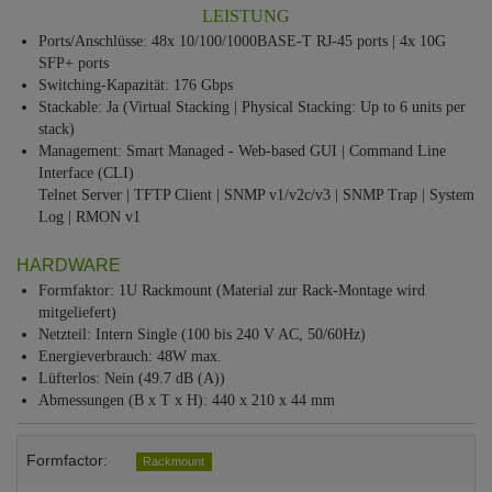
LEISTUNG
Ports/Anschlüsse: 48x 10/100/1000BASE-T RJ-45 ports | 4x 10G
SFP+ ports
Switching-Kapazität: 176 Gbps
Stackable: Ja (Virtual Stacking | Physical Stacking: Up to 6 units per
stack)
Management: Smart Managed - Web-based GUI | Command Line
Interface (CLI)
Telnet Server | TFTP Client | SNMP v1/v2c/v3 | SNMP Trap | System
Log | RMON v1
HARDWARE
Formfaktor: 1U Rackmount (Material zur Rack-Montage wird
mitgeliefert)
Netzteil: Intern Single (100 bis 240 V AC, 50/60Hz)
Energieverbrauch: 48W max.
Lüfterlos: Nein (49.7 dB (A))
Abmessungen (B x T x H): 440 x 210 x 44 mm
Formfactor:
Rackmount