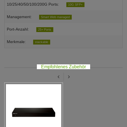
10/25/40/50/100/200G Ports:
10G SFP+
Management:
Smart Web managed
Port-Anzahl:
25+ Ports
Merkmale:
stackable
Empfohlenes Zubehör