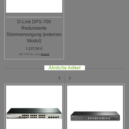
D-Link DPS-700
Redundante
Stromversorgung (externes
Modul)
1.237,50 €
exkl. 19% USt. , plus
Versand
Ähnliche Artikel