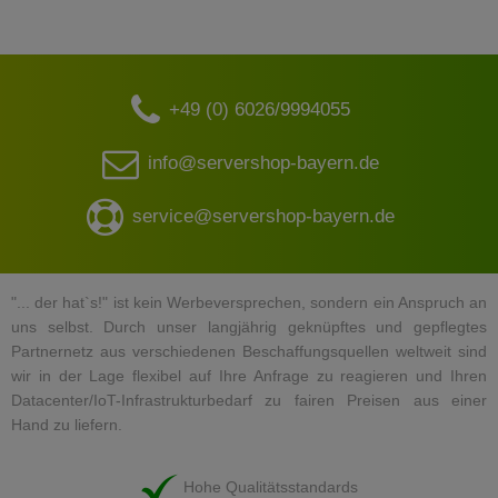
+49 (0) 6026/9994055
info@servershop-bayern.de
service@servershop-bayern.de
"... der hat`s!" ist kein Werbeversprechen, sondern ein Anspruch an
uns selbst. Durch unser langjährig geknüpftes und gepflegtes
Partnernetz aus verschiedenen Beschaffungsquellen weltweit sind
wir in der Lage flexibel auf Ihre Anfrage zu reagieren und Ihren
Datacenter/IoT-Infrastrukturbedarf zu fairen Preisen aus einer
Hand zu liefern.
Hohe Qualitätsstandards