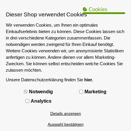
B2B Hinweis:
Das servershop-bayern.de Angebot richtet sich nur an
Unternehmen i.S.d. § 14 BGB sowie die öffentliche Hand. Ein Verkauf
Dieser Shop verwendet Cookies
an Privatpersonen ist nicht möglich.
Wir verwenden Cookies, um Ihnen ein optimales
Einkaufserlebnis bieten zu können. Diese Cookies lassen sich
in drei verschiedene Kategorien zusammenfassen. Die
notwendigen werden zwingend für Ihren Einkauf benötigt.
Weitere Cookies verwenden wir, um anonymisierte Statistiken
anfertigen zu können. Andere dienen vor allem Marketing-
Zwecken. Sie können selbst entscheiden welche Cookies Sie
zulassen möchten.
Unsere Datenschutzerklärung finden Sie
hier.
MENÜ
Notwendig
Marketing
Analytics
Details anzeigen
Auswahl bestätigen