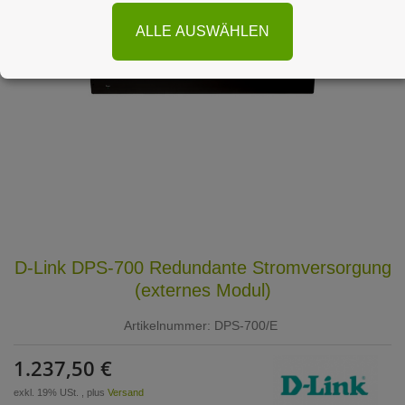
ALLE AUSWÄHLEN
D-Link DPS-700 Redundante Stromversorgung
(externes Modul)
Artikelnummer:
DPS-700/E
1.237,50 €
exkl. 19% USt. , plus
Versand