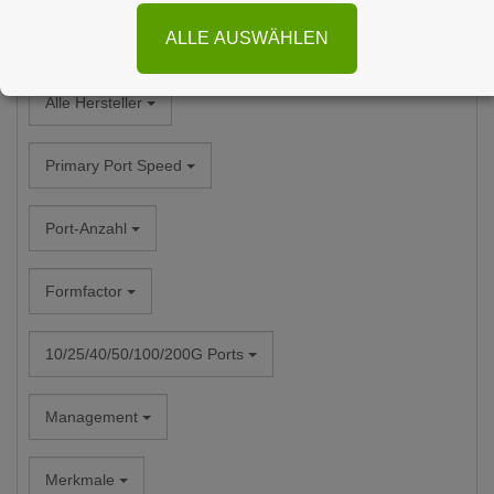
ALLE AUSWÄHLEN
Alle Kategorien
Alle Hersteller
Primary Port Speed
Port-Anzahl
Formfactor
10/25/40/50/100/200G Ports
Management
Merkmale