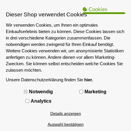
B2B Hinweis:
Das servershop-bayern.de Angebot richtet sich nur an
Unternehmen i.S.d. § 14 BGB sowie die öffentliche Hand. Ein Verkauf
Dieser Shop verwendet Cookies
an Privatpersonen ist nicht möglich.
Wir verwenden Cookies, um Ihnen ein optimales
Einkaufserlebnis bieten zu können. Diese Cookies lassen sich
in drei verschiedene Kategorien zusammenfassen. Die
notwendigen werden zwingend für Ihren Einkauf benötigt.
Weitere Cookies verwenden wir, um anonymisierte Statistiken
anfertigen zu können. Andere dienen vor allem Marketing-
Zwecken. Sie können selbst entscheiden welche Cookies Sie
zulassen möchten.
Unsere Datenschutzerklärung finden Sie
hier.
MENÜ
Notwendig
Marketing
Smart Web managed
Analytics
Details anzeigen
Filtern nach
Auswahl bestätigen