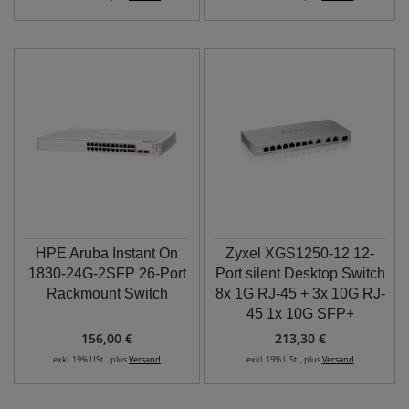
HPE Aruba Instant On
Zyxel XGS1250-12 12-
1830-24G-2SFP 26-Port
Port silent Desktop Switch
Rackmount Switch
8x 1G RJ-45 + 3x 10G RJ-
45 1x 10G SFP+
156,00 €
213,30 €
exkl. 19% USt. , plus
Versand
exkl. 19% USt. , plus
Versand