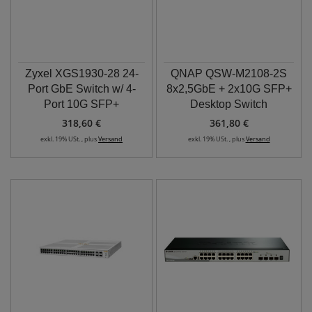
Zyxel XGS1930-28 24-
QNAP QSW-M2108-2S
Port GbE Switch w/ 4-
8x2,5GbE + 2x10G SFP+
Port 10G SFP+
Desktop Switch
318,60 €
361,80 €
exkl. 19% USt. , plus
Versand
exkl. 19% USt. , plus
Versand