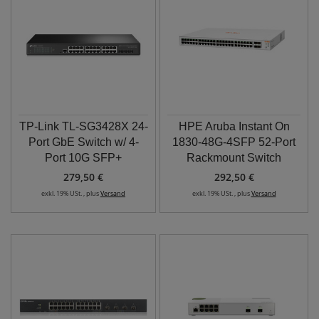
TP-Link TL-SG3428X 24-
HPE Aruba Instant On
Port GbE Switch w/ 4-
1830-48G-4SFP 52-Port
Port 10G SFP+
Rackmount Switch
279,50 €
292,50 €
exkl. 19% USt. , plus
Versand
exkl. 19% USt. , plus
Versand