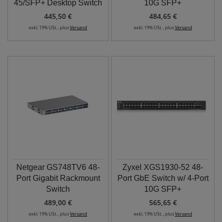
45/SFP+ Desktop Switch
10G SFP+
445,50 €
484,65 €
exkl. 19% USt. , plus
Versand
exkl. 19% USt. , plus
Versand
Netgear GS748TV6 48-
Zyxel XGS1930-52 48-
Port Gigabit Rackmount
Port GbE Switch w/ 4-Port
Switch
10G SFP+
489,00 €
565,65 €
exkl. 19% USt. , plus
Versand
exkl. 19% USt. , plus
Versand