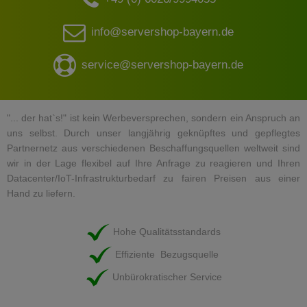
info@servershop-bayern.de
service@servershop-bayern.de
"... der hat`s!" ist kein Werbeversprechen, sondern ein Anspruch an
uns selbst. Durch unser langjährig geknüpftes und gepflegtes
Partnernetz aus verschiedenen Beschaffungsquellen weltweit sind
wir in der Lage flexibel auf Ihre Anfrage zu reagieren und Ihren
Datacenter/IoT-Infrastrukturbedarf zu fairen Preisen aus einer
Hand zu liefern.
Hohe Qualitätsstandards
Effiziente Bezugsquelle
Unbürokratischer Service