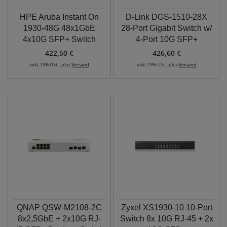
HPE Aruba Instant On
D-Link DGS-1510-28X
1930-48G 48x1GbE
28-Port Gigabit Switch w/
4x10G SFP+ Switch
4-Port 10G SFP+
422,50 €
426,60 €
exkl. 19% USt. , plus
Versand
exkl. 19% USt. , plus
Versand
QNAP QSW-M2108-2C
Zyxel XS1930-10 10-Port
8x2,5GbE + 2x10G RJ-
Switch 8x 10G RJ-45 + 2x