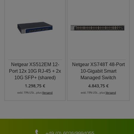
Netgear XS512EM 12-
Netgear XS748T 48-Port
Port 12x 10G RJ-45 + 2x
10-Gigabit Smart
10G SFP+ (shared)
Managed Switch
1.298,75 €
4.843,75 €
exkl. 19% USt. , plus
Versand
exkl. 19% USt. , plus
Versand
+49 (0) 6026/9994055