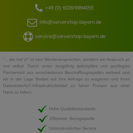
+49 (0) 6026/9994055
info@servershop-bayern.de
service@servershop-bayern.de
"... der hat`s!" ist kein Werbeversprechen, sondern ein Anspruch an
uns selbst. Durch unser langjährig geknüpftes und gepflegtes
Partnernetz aus verschiedenen Beschaffungsquellen weltweit sind
wir in der Lage flexibel auf Ihre Anfrage zu reagieren und Ihren
Datacenter/IoT-Infrastrukturbedarf zu fairen Preisen aus einer
Hand zu liefern.
Hohe Qualitätsstandards
Effiziente Bezugsquelle
Unbürokratischer Service