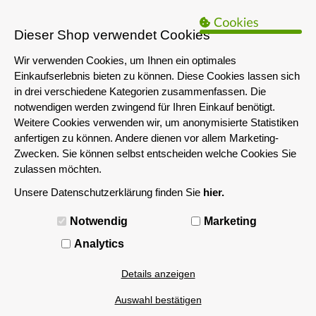
B2B Hinweis:
Das servershop-bayern.de Angebot richtet sich nur an
Unternehmen i.S.d. § 14 BGB sowie die öffentliche Hand. Ein Verkauf
Dieser Shop verwendet Cookies
an Privatpersonen ist nicht möglich.
Wir verwenden Cookies, um Ihnen ein optimales
Einkaufserlebnis bieten zu können. Diese Cookies lassen sich
in drei verschiedene Kategorien zusammenfassen. Die
notwendigen werden zwingend für Ihren Einkauf benötigt.
Weitere Cookies verwenden wir, um anonymisierte Statistiken
anfertigen zu können. Andere dienen vor allem Marketing-
Zwecken. Sie können selbst entscheiden welche Cookies Sie
zulassen möchten.
Unsere Datenschutzerklärung finden Sie
hier.
MENÜ
Notwendig
Marketing
Analytics
Details anzeigen
Auswahl bestätigen