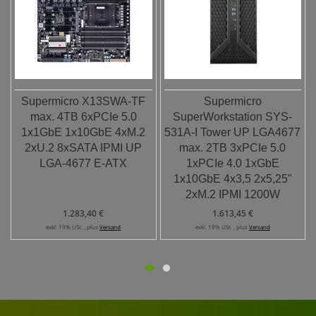
Supermicro X13SWA-TF
Supermicro
max. 4TB 6xPCIe 5.0
SuperWorkstation SYS-
1x1GbE 1x10GbE 4xM.2
531A-I Tower UP LGA4677
2xU.2 8xSATA IPMI UP
max. 2TB 3xPCIe 5.0
LGA-4677 E-ATX
1xPCIe 4.0 1xGbE
1x10GbE 4x3,5 2x5,25"
2xM.2 IPMI 1200W
1.283,40 €
1.613,45 €
exkl. 19% USt. , plus
Versand
exkl. 19% USt. , plus
Versand