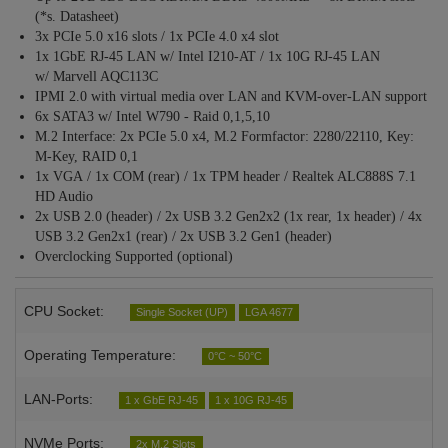
(*s. Datasheet)
3x PCIe 5.0 x16 slots / 1x PCIe 4.0 x4 slot
1x 1GbE RJ-45 LAN w/ Intel I210-AT / 1x 10G RJ-45 LAN
w/ Marvell AQC113C
IPMI 2.0 with virtual media over LAN and KVM-over-LAN support
6x SATA3 w/ Intel W790 - Raid 0,1,5,10
M.2 Interface: 2x PCIe 5.0 x4, M.2 Formfactor: 2280/22110, Key:
M-Key, RAID 0,1
1x VGA / 1x COM (rear) / 1x TPM header / Realtek ALC888S 7.1
HD Audio
2x USB 2.0 (header) / 2x USB 3.2 Gen2x2 (1x rear, 1x header) / 4x
USB 3.2 Gen2x1 (rear) / 2x USB 3.2 Gen1 (header)
Overclocking Supported (optional)
CPU Socket:
Single Socket (UP)
LGA 4677
Operating Temperature:
0°C ~ 50°C
LAN-Ports:
1 x GbE RJ-45
1 x 10G RJ-45
NVMe Ports:
2x M.2 Slots