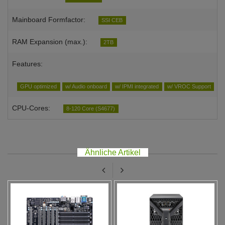
Mainboard Formfactor:
SSI CEB
RAM Expansion (max.):
2TB
Features:
GPU optimized
w/ Audio onboard
w/ IPMI integrated
w/ VROC Support
CPU-Cores:
8-120 Core (S4677)
Ähnliche Artikel