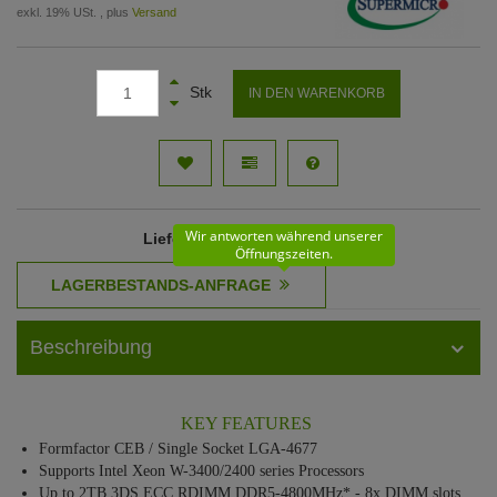
exkl. 19% USt. , plus
Versand
Stk
IN DEN WARENKORB
Wir antworten während unserer
Lieferzeit
: 61 - 62 Werktage
Öffnungszeiten.
Beschreibung
KEY FEATURES
Formfactor CEB / Single Socket LGA-4677
Supports Intel Xeon W-3400/2400 series Processors
Up to 2TB 3DS ECC RDIMM DDR5-4800MHz* - 8x DIMM slots