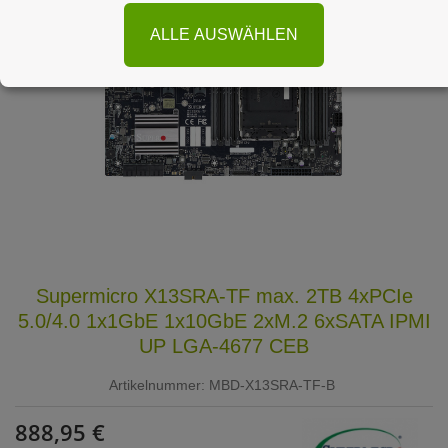
ALLE AUSWÄHLEN
Supermicro X13SRA-TF max. 2TB 4xPCIe
5.0/4.0 1x1GbE 1x10GbE 2xM.2 6xSATA IPMI
UP LGA-4677 CEB
Artikelnummer:
MBD-X13SRA-TF-B
888,95 €