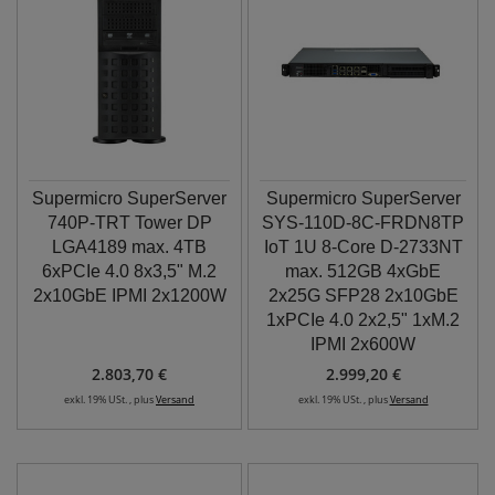
Supermicro SuperServer
Supermicro SuperServer
740P-TRT Tower DP
SYS-110D-8C-FRDN8TP
LGA4189 max. 4TB
IoT 1U 8-Core D-2733NT
6xPCIe 4.0 8x3,5" M.2
max. 512GB 4xGbE
2x10GbE IPMI 2x1200W
2x25G SFP28 2x10GbE
1xPCIe 4.0 2x2,5" 1xM.2
IPMI 2x600W
2.803,70 €
2.999,20 €
exkl. 19% USt. , plus
Versand
exkl. 19% USt. , plus
Versand