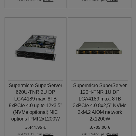
Supermicro SuperServer
Supermicro SuperServer
620U-TNR 2U DP
120H-TNR 1U DP
LGA4189 max. 8TB
LGA4189 max. 8TB
8xPCIe 4.0 up to 12x3.5"
3xPCIe 4.0 8x2,5" NVMe
(NVMe optional) NIC
2xM.2 AIOM network
options IPMI 2x1200W
2x1200W
3.441,95 €
3.705,00 €
exkl. 19% USt. , plus
Versand
exkl. 19% USt. , plus
Versand