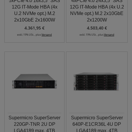
5xPCIe 4.0 16x3,5" SAS
4xPCIe 4.0 24x3,5" SAS
12G IT-Mode HBA (4x
12G IT-Mode HBA (4x U.2
U.2 NVMe opt.) M.2
NVMe opt.) M.2 2x10GbE
2x10GbE 2x1600W
2x1200W
4.361,95 €
4.503,40 €
exkl. 19% USt. , plus
Versand
exkl. 19% USt. , plus
Versand
Supermicro SuperServer
Supermicro SuperServer
220GP-TNR 2U DP
640P-E1CR36L 4U DP
LGA4189 max. 4TB
LGA4189 max. 4TB