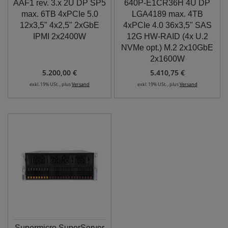
AAF1 rev. 3.x 2U DP SP5
640P-E1CR36H 4U DP
max. 6TB 4xPCIe 5.0
LGA4189 max. 4TB
12x3,5" 4x2,5" 2xGbE
4xPCIe 4.0 36x3,5" SAS
IPMI 2x2400W
12G HW-RAID (4x U.2
NVMe opt.) M.2 2x10GbE
2x1600W
5.200,00 €
5.410,75 €
exkl. 19% USt. , plus
Versand
exkl. 19% USt. , plus
Versand
Supermicro SuperServer