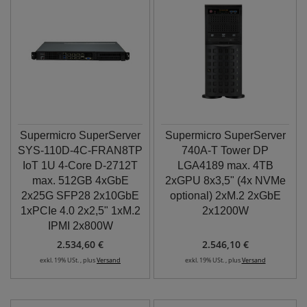
Supermicro SuperServer
Supermicro SuperServer
SYS-110D-4C-FRAN8TP
740A-T Tower DP
IoT 1U 4-Core D-2712T
LGA4189 max. 4TB
max. 512GB 4xGbE
2xGPU 8x3,5" (4x NVMe
2x25G SFP28 2x10GbE
optional) 2xM.2 2xGbE
1xPCIe 4.0 2x2,5" 1xM.2
2x1200W
IPMI 2x800W
2.534,60 €
2.546,10 €
exkl. 19% USt. , plus
Versand
exkl. 19% USt. , plus
Versand