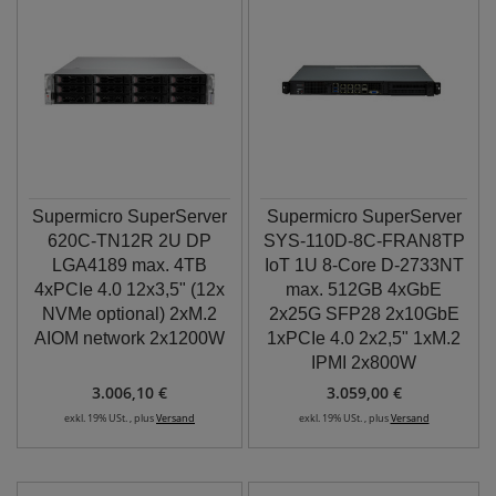
Supermicro SuperServer
Supermicro SuperServer
620C-TN12R 2U DP
SYS-110D-8C-FRAN8TP
LGA4189 max. 4TB
IoT 1U 8-Core D-2733NT
4xPCIe 4.0 12x3,5" (12x
max. 512GB 4xGbE
NVMe optional) 2xM.2
2x25G SFP28 2x10GbE
AIOM network 2x1200W
1xPCIe 4.0 2x2,5" 1xM.2
IPMI 2x800W
3.006,10 €
3.059,00 €
exkl. 19% USt. , plus
Versand
exkl. 19% USt. , plus
Versand