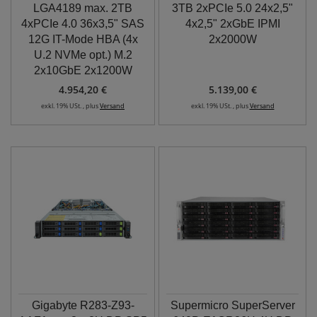
LGA4189 max. 2TB
3TB 2xPCIe 5.0 24x2,5"
4xPCIe 4.0 36x3,5" SAS
4x2,5" 2xGbE IPMI
12G IT-Mode HBA (4x
2x2000W
U.2 NVMe opt.) M.2
2x10GbE 2x1200W
4.954,20 €
5.139,00 €
exkl. 19% USt. , plus
Versand
exkl. 19% USt. , plus
Versand
Gigabyte R283-Z93-
Supermicro SuperServer