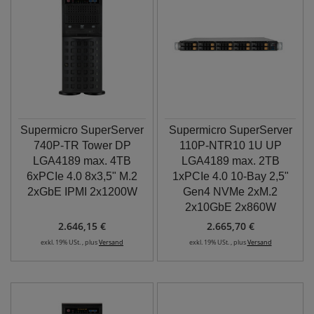
Supermicro SuperServer
Supermicro SuperServer
740P-TR Tower DP
110P-NTR10 1U UP
LGA4189 max. 4TB
LGA4189 max. 2TB
6xPCIe 4.0 8x3,5" M.2
1xPCIe 4.0 10-Bay 2,5"
2xGbE IPMI 2x1200W
Gen4 NVMe 2xM.2
2x10GbE 2x860W
2.646,15 €
2.665,70 €
exkl. 19% USt. , plus
Versand
exkl. 19% USt. , plus
Versand