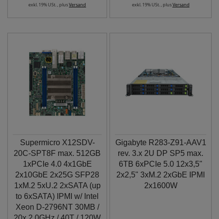
exkl. 19% USt. , plus
Versand
exkl. 19% USt. , plus
Versand
Supermicro X12SDV-
Gigabyte R283-Z91-AAV1
20C-SPT8F max. 512GB
rev. 3.x 2U DP SP5 max.
1xPCIe 4.0 4x1GbE
6TB 6xPCIe 5.0 12x3,5"
2x10GbE 2x25G SFP28
2x2,5" 3xM.2 2xGbE IPMI
1xM.2 5xU.2 2xSATA (up
2x1600W
to 6xSATA) IPMI w/ Intel
Xeon D-2796NT 30MB /
20x 2.0GHz / 40T / 120W