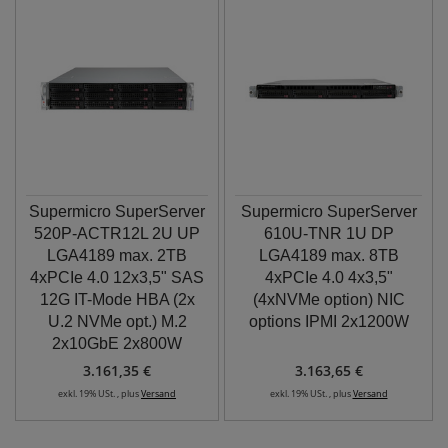
Supermicro SuperServer
Supermicro SuperServer
520P-ACTR12L 2U UP
610U-TNR 1U DP
LGA4189 max. 2TB
LGA4189 max. 8TB
4xPCIe 4.0 12x3,5" SAS
4xPCIe 4.0 4x3,5"
12G IT-Mode HBA (2x
(4xNVMe option) NIC
U.2 NVMe opt.) M.2
options IPMI 2x1200W
2x10GbE 2x800W
3.161,35 €
3.163,65 €
exkl. 19% USt. , plus
Versand
exkl. 19% USt. , plus
Versand