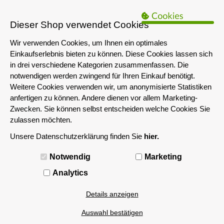
B2B Hinweis:
Das servershop-bayern.de Angebot richtet sich nur an
Unternehmen i.S.d. § 14 BGB sowie die öffentliche Hand. Ein Verkauf
Dieser Shop verwendet Cookies
an Privatpersonen ist nicht möglich.
Wir verwenden Cookies, um Ihnen ein optimales
Einkaufserlebnis bieten zu können. Diese Cookies lassen sich
in drei verschiedene Kategorien zusammenfassen. Die
notwendigen werden zwingend für Ihren Einkauf benötigt.
Weitere Cookies verwenden wir, um anonymisierte Statistiken
anfertigen zu können. Andere dienen vor allem Marketing-
Zwecken. Sie können selbst entscheiden welche Cookies Sie
zulassen möchten.
Unsere Datenschutzerklärung finden Sie
hier.
MENÜ
Notwendig
Marketing
U.2 PCIe 4.0 NVMe Port(s)
Analytics
Details anzeigen
Filtern nach
Auswahl bestätigen