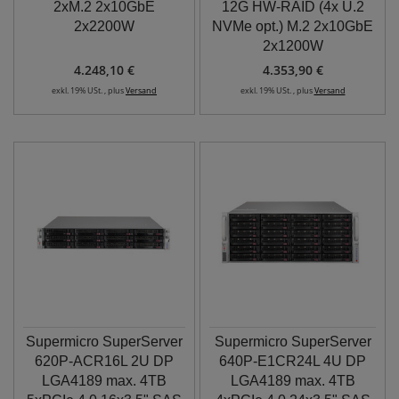
2xM.2 2x10GbE
12G HW-RAID (4x U.2
2x2200W
NVMe opt.) M.2 2x10GbE
2x1200W
4.248,10 €
4.353,90 €
exkl. 19% USt. , plus
Versand
exkl. 19% USt. , plus
Versand
Supermicro SuperServer
Supermicro SuperServer
620P-ACR16L 2U DP
640P-E1CR24L 4U DP
LGA4189 max. 4TB
LGA4189 max. 4TB