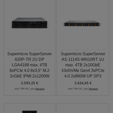
Supermicro SuperServer
Supermicro SuperServer
620P-TR 2U DP
AS-1114S-WN10RT 1U
LGA4189 max. 4TB
max. 4TB 2x10GbE
6xPCIe 4.0 8x3,5" M.2
10xNVMe Gen4 3xPCIe
2xGbE IPMI 2x1200W
4.0 2x860W UP SP3
2.593,25 €
2.634,65 €
exkl. 19% USt. , plus
Versand
exkl. 19% USt. , plus
Versand