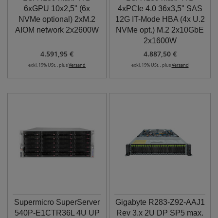
6xGPU 10x2,5" (6x
4xPCIe 4.0 36x3,5" SAS
NVMe optional) 2xM.2
12G IT-Mode HBA (4x U.2
AIOM network 2x2600W
NVMe opt.) M.2 2x10GbE
2x1600W
4.591,95 €
4.887,50 €
exkl. 19% USt. , plus
Versand
exkl. 19% USt. , plus
Versand
Supermicro SuperServer
Gigabyte R283-Z92-AAJ1
540P-E1CTR36L 4U UP
Rev 3.x 2U DP SP5 max.