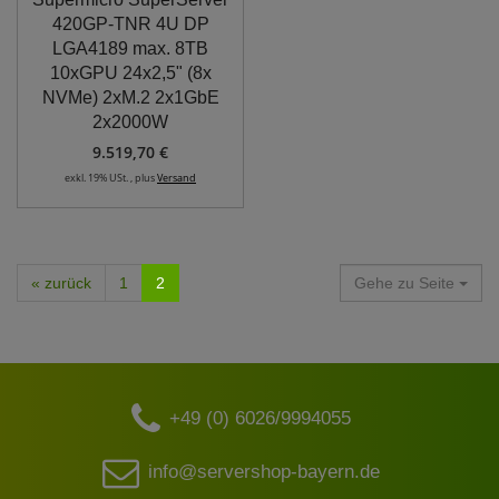
420GP-TNR 4U DP
LGA4189 max. 8TB
10xGPU 24x2,5" (8x
NVMe) 2xM.2 2x1GbE
2x2000W
9.519,70 €
exkl. 19% USt. , plus
Versand
« zurück
1
2
Gehe zu Seite
+49 (0) 6026/9994055
info@servershop-bayern.de