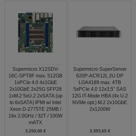
Supermicro X12SDV-
Supermicro SuperServer
16C-SPT8F max. 512GB
620P-ACR12L 2U DP
1xPCIe 4.0 4x1GbE
LGA4189 max. 4TB
2x10GbE 2x25G SFP28
5xPCIe 4.0 12x3,5" SAS
1xM.2 5xU.2 2xSATA (up
12G IT-Mode HBA (4x U.2
to 6xSATA) IPMI w/ Intel
NVMe opt.) M.2 2x10GbE
Xeon D-2775TE 25MB /
2x1200W
16x 2.0GHz / 32T / 100W
mATX
3.250,00 €
3.393,65 €