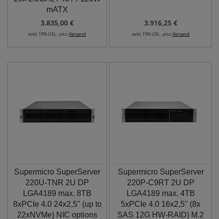
mATX
3.835,00 €
3.916,25 €
exkl. 19% USt. , plus
Versand
exkl. 19% USt. , plus
Versand
Supermicro SuperServer
Supermicro SuperServer
220U-TNR 2U DP
220P-C9RT 2U DP
LGA4189 max. 8TB
LGA4189 max. 4TB
8xPCIe 4.0 24x2,5" (up to
5xPCIe 4.0 16x2,5" (8x
22xNVMe) NIC options
SAS 12G HW-RAID) M.2