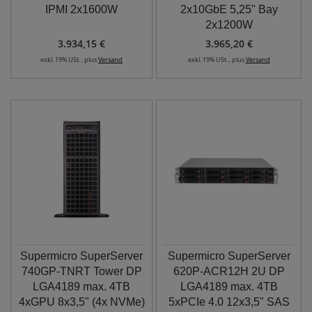
IPMI 2x1600W
2x10GbE 5,25" Bay
2x1200W
3.934,15 €
3.965,20 €
exkl. 19% USt. , plus
Versand
exkl. 19% USt. , plus
Versand
Supermicro SuperServer
Supermicro SuperServer
740GP-TNRT Tower DP
620P-ACR12H 2U DP
LGA4189 max. 4TB
LGA4189 max. 4TB
4xGPU 8x3,5" (4x NVMe)
5xPCIe 4.0 12x3,5" SAS