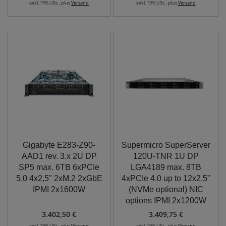
exkl. 19% USt. , plus
Versand
exkl. 19% USt. , plus
Versand
Gigabyte E283-Z90-
Supermicro SuperServer
AAD1 rev. 3.x 2U DP
120U-TNR 1U DP
SP5 max. 6TB 6xPCIe
LGA4189 max. 8TB
5.0 4x2,5" 2xM.2 2xGbE
4xPCIe 4.0 up to 12x2.5"
IPMI 2x1600W
(NVMe optional) NIC
options IPMI 2x1200W
3.402,50 €
3.409,75 €
exkl. 19% USt. , plus
Versand
exkl. 19% USt. , plus
Versand