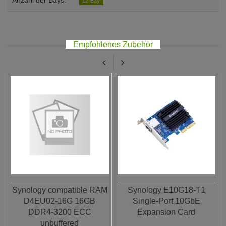
Anzahl der Bays:
12-Bay
Empfohlenes Zubehör
Synology compatible RAM
Synology E10G18-T1
D4EU02-16G 16GB
Single-Port 10GbE
DDR4-3200 ECC
Expansion Card
unbuffered