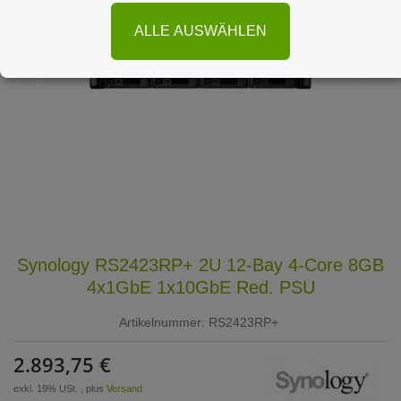
ALLE AUSWÄHLEN
Synology RS2423RP+ 2U 12-Bay 4-Core 8GB
4x1GbE 1x10GbE Red. PSU
Artikelnummer:
RS2423RP+
2.893,75 €
exkl. 19% USt. , plus
Versand