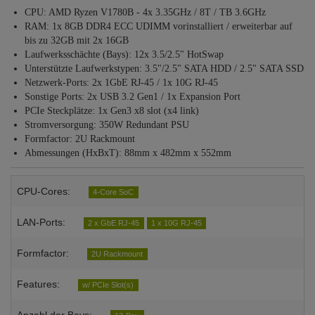
CPU: AMD Ryzen V1780B - 4x 3.35GHz / 8T / TB 3.6GHz
RAM: 1x 8GB DDR4 ECC UDIMM vorinstalliert / erweiterbar auf
bis zu 32GB mit 2x 16GB
Laufwerksschächte (Bays): 12x 3.5/2.5" HotSwap
Unterstützte Laufwerkstypen: 3.5"/2.5" SATA HDD / 2.5" SATA SSD
Netzwerk-Ports: 2x 1GbE RJ-45 / 1x 10G RJ-45
Sonstige Ports: 2x USB 3.2 Gen1 / 1x Expansion Port
PCIe Steckplätze: 1x Gen3 x8 slot (x4 link)
Stromversorgung: 350W Redundant PSU
Formfactor: 2U Rackmount
Abmessungen (HxBxT): 88mm x 482mm x 552mm
CPU-Cores:
4-Core SoC
LAN-Ports:
2 x GbE RJ-45
1 x 10G RJ-45
Formfactor:
2U Rackmount
Features:
w/ PCIe Slot(s)