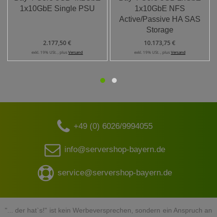
1x10GbE Single PSU
1x10GbE NFS
Active/Passive HA SAS
Storage
2.177,50 €
10.173,75 €
exkl. 19% USt. , plus
Versand
exkl. 19% USt. , plus
Versand
+49 (0) 6026/9994055
info@servershop-bayern.de
service@servershop-bayern.de
"... der hat`s!" ist kein Werbeversprechen, sondern ein Anspruch an