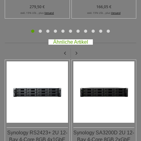
279,50 €
166,05 €
exkl. 19% USt. , plus
Versand
exkl. 19% USt. , plus
Versand
Ähnliche Artikel
Synology RS2423+ 2U 12-
Synology SA3200D 2U 12-
Bay 4-Core 8GB 4x1GbE
Bay 4-Core 8GB 2xGbE