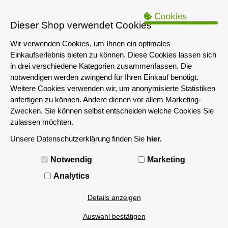
B2B Hinweis:
Das servershop-bayern.de Angebot richtet sich nur an
Unternehmen i.S.d. § 14 BGB sowie die öffentliche Hand. Ein Verkauf
Dieser Shop verwendet Cookies
an Privatpersonen ist nicht möglich.
Wir verwenden Cookies, um Ihnen ein optimales
Einkaufserlebnis bieten zu können. Diese Cookies lassen sich
in drei verschiedene Kategorien zusammenfassen. Die
notwendigen werden zwingend für Ihren Einkauf benötigt.
Weitere Cookies verwenden wir, um anonymisierte Statistiken
anfertigen zu können. Andere dienen vor allem Marketing-
Zwecken. Sie können selbst entscheiden welche Cookies Sie
zulassen möchten.
Unsere Datenschutzerklärung finden Sie
hier.
MENÜ
Notwendig
Marketing
Analytics
Details anzeigen
Auswahl bestätigen