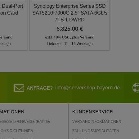
 Dual-Port
Synology Enterprise Series SSD
on Card
SAT5210-7000G 2.5" SATA 6Gb/s
7TB 1 DWPD
6.825,00 €
Versand
exkl. 19% USt. , plus
Versand
erktage
Lieferzeit: 11 - 12 Werktage
info@servershop-bayern.de
ANFRAGE?
MATIONEN
KUNDENSERVICE
EGESETZHINWEISE (BATTG)
VERSANDINFORMATIONEN
ROHS RICHTLINIEN
ZAHLUNGSMODALITÄTEN