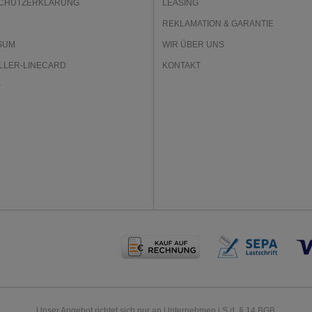
CHUTZERKLÄRUNG
LEASING
REKLAMATION & GARANTIE
SUM
WIR ÜBER UNS
LLER-LINECARD
KONTAKT
P
Unser Angebot richtet sich nur an Unternehmen i.S.d. § 14 BGB