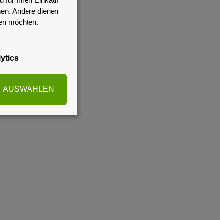
 für Ihren Einkauf
nen. Andere dienen
sen möchten.
ytics
E AUSWÄHLEN