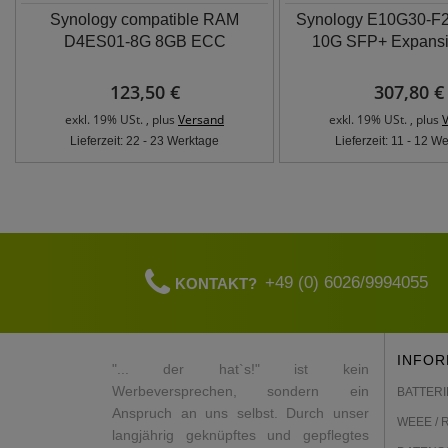
Synology compatible RAM
Synology E10G30-F2
D4ES01-8G 8GB ECC
10G SFP+ Expansi
123,50 €
307,80 €
exkl. 19% USt. , plus
Versand
exkl. 19% USt. , plus
Lieferzeit: 22 - 23 Werktage
Lieferzeit: 11 - 12 W
+49 (0) 6026/9994055
KONTAKT?
INFOR
"... der hat`s!" ist kein
Werbeversprechen, sondern ein
BATTERI
Anspruch an uns selbst. Durch unser
WEEE / 
langjährig geknüpftes und gepflegtes