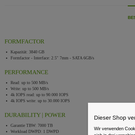
BE
FORMFACTOR
Kapazität: 3840 GB
Formfactor - Interface: 2.5" 7mm - SATA 6GB/s
PERFORMANCE
Read: up to 500 MB/s
Write: up to 500 MB/s
4k IOPS read: up to 90.000 IOPS
4k IOPS write: up to 30.000 IOPS
DURABILITY | POWER
Dieser Shop ve
Garantie TBW: 7000 TB
Wir verwenden Cooki
Workload DWPD: 1 DWPD