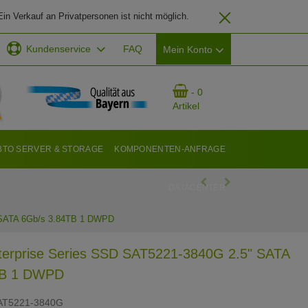
in Verkauf an Privatpersonen ist nicht möglich.
Kundenservice
FAQ
Mein Konto
EMAIL-ADRESSE
- 0
Artikel
PASSWORT
BTO SERVER & STORAGE
KOMPONENTEN-ANFRAGE
DATACENTER
ANMELDEN
" SATA 6Gb/s 3.84TB 1 DWPD
terprise Series SSD SAT5221-3840G 2.5" SATA
TB 1 DWPD
AT5221-3840G