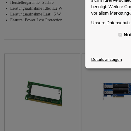
sich in drei versch
Herstellergarantie: 5 Jahre
benötigt. Weitere Co
Leistungsaufnahme Idle: 1.2 W
vor allem Marketing
Leistungsaufnahme Last: 5 W
Feature: Power Loss Protection
Unsere Datenschutze
No
Details anzeigen