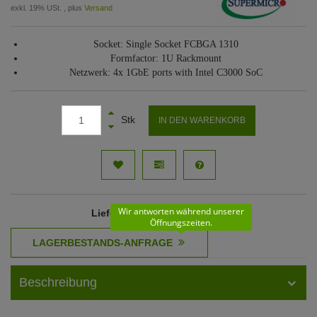
exkl. 19% USt. , plus
Versand
Socket: Single Socket FCBGA 1310
Formfactor: 1U Rackmount
Netzwerk: 4x 1GbE ports with Intel C3000 SoC
Stk
IN DEN WARENKORB
Wir antworten während unserer
Lieferzeit
: 61 - 62 Werktage
Öffnungszeiten.
Beschreibung