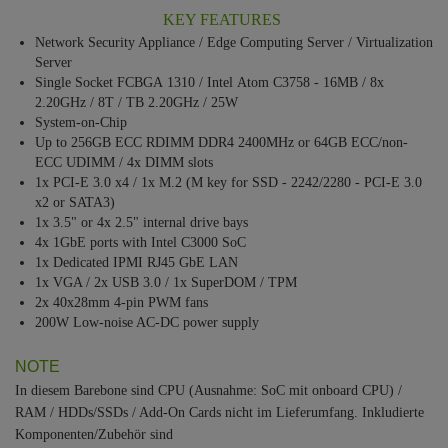
KEY FEATURES
Network Security Appliance / Edge Computing Server / Virtualization
Server
Single Socket FCBGA 1310 / Intel Atom C3758 - 16MB / 8x
2.20GHz / 8T / TB 2.20GHz / 25W
System-on-Chip
Up to 256GB ECC RDIMM DDR4 2400MHz or 64GB ECC/non-
ECC UDIMM / 4x DIMM slots
1x PCI-E 3.0 x4 / 1x M.2 (M key for SSD - 2242/2280 - PCI-E 3.0
x2 or SATA3)
1x 3.5" or 4x 2.5" internal drive bays
4x 1GbE ports with Intel C3000 SoC
1x Dedicated IPMI RJ45 GbE LAN
1x VGA / 2x USB 3.0 / 1x SuperDOM / TPM
2x 40x28mm 4-pin PWM fans
200W Low-noise AC-DC power supply
NOTE
In diesem Barebone sind CPU (Ausnahme: SoC mit onboard CPU) /
RAM / HDDs/SSDs / Add-On Cards nicht im Lieferumfang. Inkludierte
Komponenten/Zubehör sind