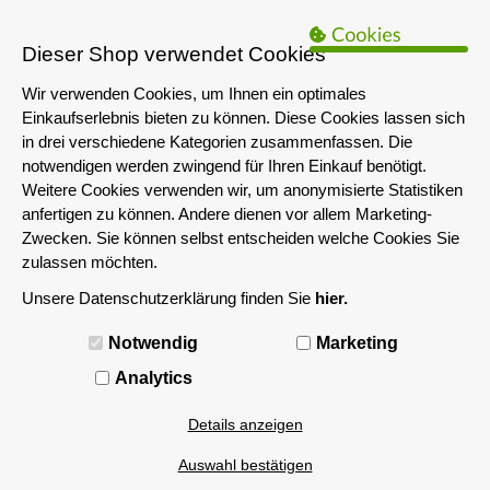
B2B Hinweis:
Das servershop-bayern.de Angebot richtet sich nur an
Unternehmen i.S.d. § 14 BGB sowie die öffentliche Hand. Ein Verkauf
Dieser Shop verwendet Cookies
an Privatpersonen ist nicht möglich.
Wir verwenden Cookies, um Ihnen ein optimales
Einkaufserlebnis bieten zu können. Diese Cookies lassen sich
in drei verschiedene Kategorien zusammenfassen. Die
notwendigen werden zwingend für Ihren Einkauf benötigt.
Weitere Cookies verwenden wir, um anonymisierte Statistiken
anfertigen zu können. Andere dienen vor allem Marketing-
Zwecken. Sie können selbst entscheiden welche Cookies Sie
zulassen möchten.
Unsere Datenschutzerklärung finden Sie
hier.
MENÜ
Notwendig
Marketing
Analytics
Details anzeigen
Auswahl bestätigen