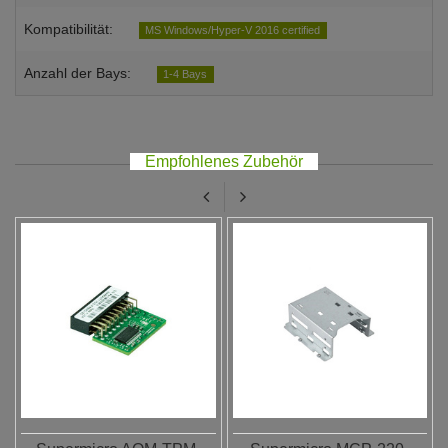
Kompatibilität:
MS Windows/Hyper-V 2016 certified
Anzahl der Bays:
1-4 Bays
Empfohlenes Zubehör