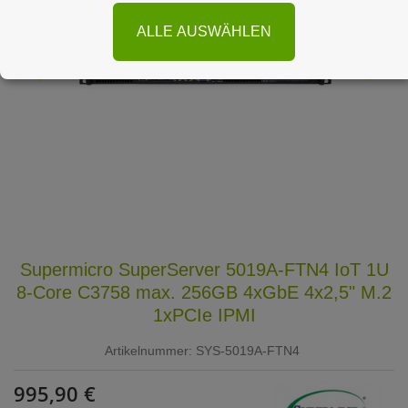
ALLE AUSWÄHLEN
Supermicro SuperServer 5019A-FTN4 IoT 1U
8-Core C3758 max. 256GB 4xGbE 4x2,5" M.2
1xPCIe IPMI
Artikelnummer:
SYS-5019A-FTN4
995,90 €