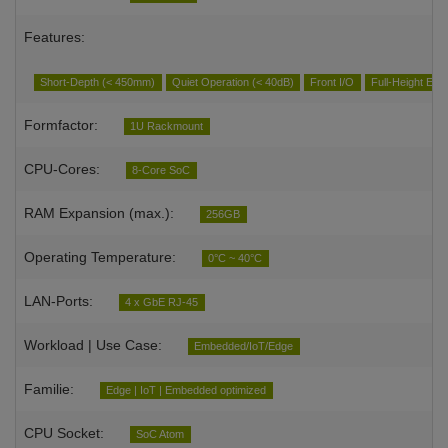
Features:
Short-Depth (< 450mm)
Quiet Operation (< 40dB)
Front I/O
Full-Height Exp
Formfactor:
1U Rackmount
CPU-Cores:
8-Core SoC
RAM Expansion (max.):
256GB
Operating Temperature:
0°C ~ 40°C
LAN-Ports:
4 x GbE RJ-45
Workload | Use Case:
Embedded/IoT/Edge
Familie:
Edge | IoT | Embedded optimized
CPU Socket:
SoC Atom