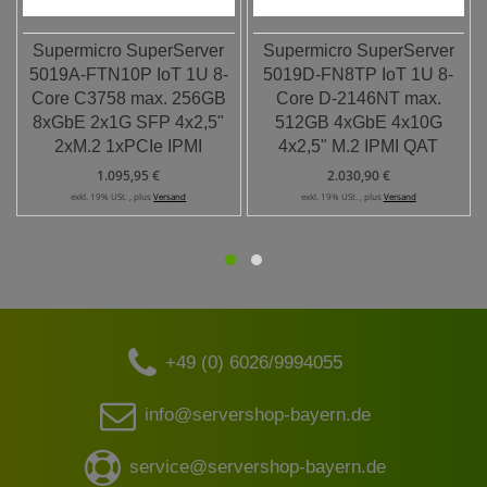
Supermicro SuperServer
Supermicro SuperServer
5019A-FTN10P IoT 1U 8-
5019D-FN8TP IoT 1U 8-
Core C3758 max. 256GB
Core D-2146NT max.
8xGbE 2x1G SFP 4x2,5"
512GB 4xGbE 4x10G
2xM.2 1xPCIe IPMI
4x2,5" M.2 IPMI QAT
1.095,95 €
2.030,90 €
exkl. 19% USt. , plus
Versand
exkl. 19% USt. , plus
Versand
+49 (0) 6026/9994055
info@servershop-bayern.de
service@servershop-bayern.de