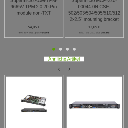
Supermicro AOM-TPM-
Supermicro MCP-220-
9665V TPM 2.0 20-Pin
00044-0N CSE-
module non-TXT
502/503/504/505/510/512
2x2.5" mounting bracket
54,05 €
12,65 €
exkl. 19% USt. , plus
Versand
exkl. 19% USt. , plus
Versand
Ähnliche Artikel