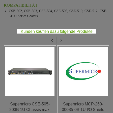
KOMPATIBILITÄT
CSE-502, CSE-503, CSE-504, CSE-505, CSE-510, CSE-512, CSE-
515U Series Chassis
Kunden kauften dazu folgende Produkte
Supermicro CSE-505-
Supermicro MCP-260-
203B 1U Chassis max.
00085-0B 1U I/O Shield