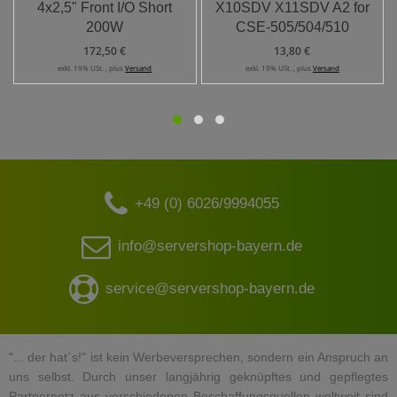
4x2,5" Front I/O Short
X10SDV X11SDV A2 for
200W
CSE-505/504/510
172,50 €
13,80 €
exkl. 19% USt. , plus
Versand
exkl. 19% USt. , plus
Versand
+49 (0) 6026/9994055
info@servershop-bayern.de
service@servershop-bayern.de
"... der hat`s!" ist kein Werbeversprechen, sondern ein Anspruch an
uns selbst. Durch unser langjährig geknüpftes und gepflegtes
Partnernetz aus verschiedenen Beschaffungsquellen weltweit sind