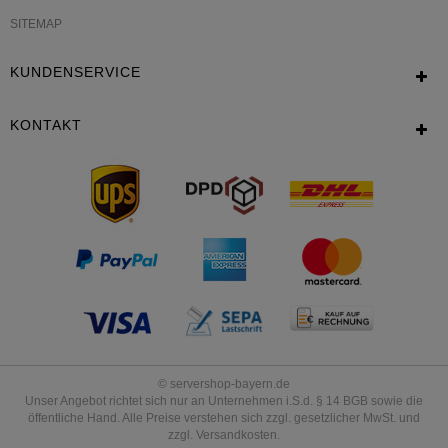
SITEMAP
KUNDENSERVICE
KONTAKT
© servershop-bayern.de
Unser Angebot richtet sich nur an Unternehmen i.S.d. § 14 BGB sowie die
öffentliche Hand. Alle Preise verstehen sich zzgl. gesetzlicher MwSt. und
zzgl. Versandkosten.