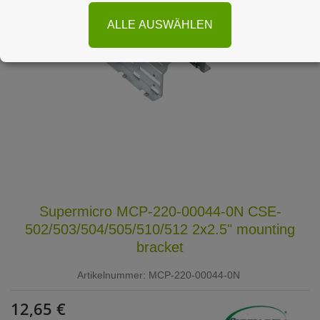
ALLE AUSWÄHLEN
Supermicro MCP-220-00044-0N CSE-
502/503/504/505/510/512 2x2.5" mounting
bracket
Artikelnummer:
MCP-220-00044-0N
12,65 €