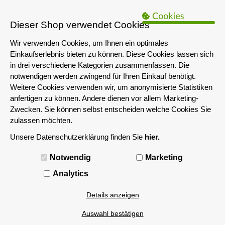
B2B Hinweis:
Das servershop-bayern.de Angebot richtet sich nur an
Unternehmen i.S.d. § 14 BGB sowie die öffentliche Hand. Ein Verkauf
Dieser Shop verwendet Cookies
an Privatpersonen ist nicht möglich.
Wir verwenden Cookies, um Ihnen ein optimales
Einkaufserlebnis bieten zu können. Diese Cookies lassen sich
in drei verschiedene Kategorien zusammenfassen. Die
notwendigen werden zwingend für Ihren Einkauf benötigt.
Weitere Cookies verwenden wir, um anonymisierte Statistiken
anfertigen zu können. Andere dienen vor allem Marketing-
Zwecken. Sie können selbst entscheiden welche Cookies Sie
zulassen möchten.
Unsere Datenschutzerklärung finden Sie
hier.
MENÜ
Notwendig
Marketing
Analytics
Details anzeigen
Auswahl bestätigen