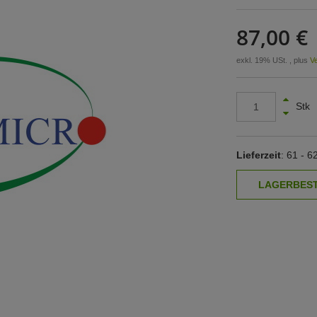
87,00 €
exkl. 19% USt. , plus
V
Stk
Lieferzeit
: 61 - 