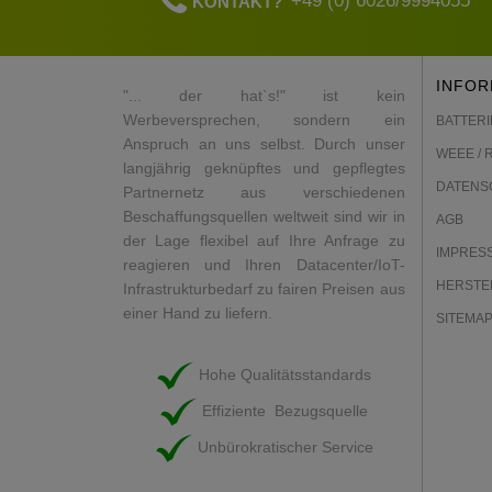
+49 (0) 6026/9994055
KONTAKT?
INFOR
"... der hat`s!" ist kein
Werbeversprechen, sondern ein
BATTERI
Anspruch an uns selbst. Durch unser
WEEE / 
langjährig geknüpftes und gepflegtes
DATENS
Partnernetz aus verschiedenen
Beschaffungsquellen weltweit sind wir in
AGB
der Lage flexibel auf Ihre Anfrage zu
IMPRES
reagieren und Ihren Datacenter/IoT-
HERSTE
Infrastrukturbedarf zu fairen Preisen aus
einer Hand zu liefern.
SITEMA
Hohe Qualitätsstandards
Effiziente Bezugsquelle
Unbürokratischer Service