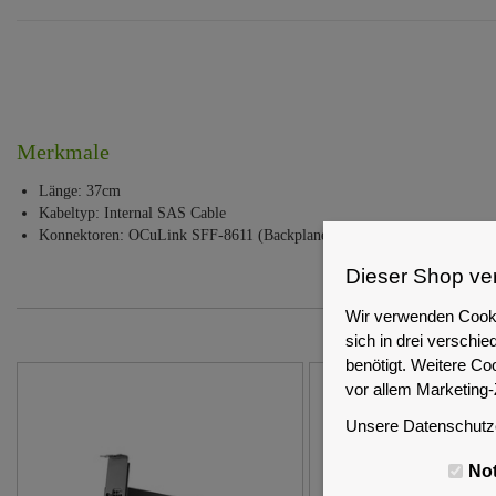
Merkmale
Länge: 37cm
Kabeltyp: Internal SAS Cable
Konnektoren: OCuLink SFF-8611 (Backplane) - Mini-SAS HD SFF-8643
Dieser Shop ve
Wir verwenden Cooki
sich in drei versch
benötigt. Weitere Co
vor allem Marketing
Unsere Datenschutze
No