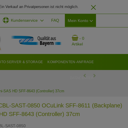
in Verkauf an Privatpersonen ist nicht möglich.
Kundenservice
FAQ
Mein Konto
EMAIL-ADRESSE
- 0
Artikel
PASSWORT
BTO SERVER & STORAGE
KOMPONENTEN-ANFRAGE
DATACENTER
ANMELDEN
i-SAS HD SFF-8643 (Controller) 37cm
CBL-SAST-0850 OCuLink SFF-8611 (Backplane)
 HD SFF-8643 (Controller) 37cm
BL-SAST-0850