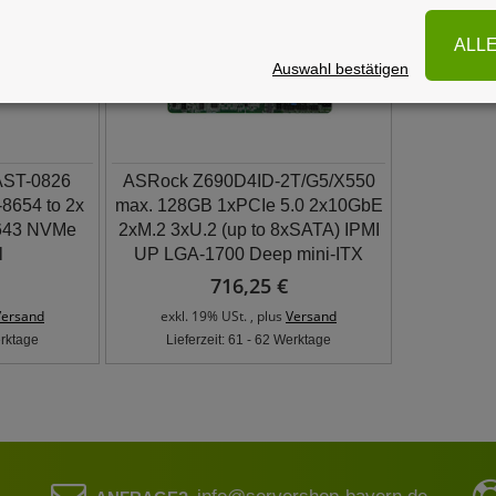
ALL
Auswahl bestätigen
AST-0826
ASRock Z690D4ID-2T/G5/X550
8654 to 2x
max. 128GB 1xPCIe 5.0 2x10GbE
643 NVMe
2xM.2 3xU.2 (up to 8xSATA) IPMI
l
UP LGA-1700 Deep mini-ITX
716,25 €
Versand
exkl. 19% USt. , plus
Versand
erktage
Lieferzeit: 61 - 62 Werktage