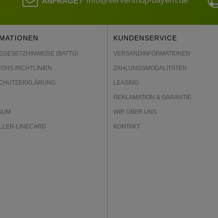
info@servershop-bayern.de
ANFRAGE?
MATIONEN
KUNDENSERVICE
EGESETZHINWEISE (BATTG)
VERSANDINFORMATIONEN
ROHS RICHTLINIEN
ZAHLUNGSMODALITÄTEN
CHUTZERKLÄRUNG
LEASING
REKLAMATION & GARANTIE
SUM
WIR ÜBER UNS
LLER-LINECARD
KONTAKT
P