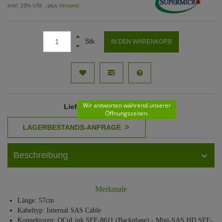
exkl. 19% USt. , plus
Versand
Stk
IN DEN WARENKORB
Wir antworten während unserer
Lieferzeit
: 61 - 62 Werktage
Öffnungszeiten.
Beschreibung
Merkmale
Länge: 57cm
Kabeltyp: Internal SAS Cable
Konnektoren: OCuLink SFF-8611 (Backplane) - Mini-SAS HD SFF-