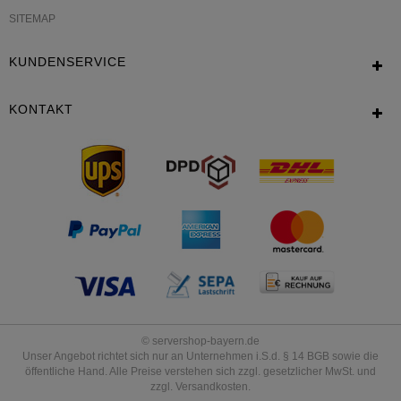
SITEMAP
KUNDENSERVICE
KONTAKT
© servershop-bayern.de
Unser Angebot richtet sich nur an Unternehmen i.S.d. § 14 BGB sowie die
öffentliche Hand. Alle Preise verstehen sich zzgl. gesetzlicher MwSt. und
zzgl. Versandkosten.