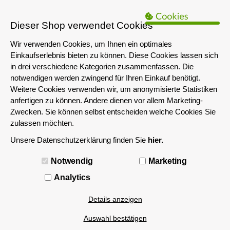
B2B Hinweis:
Das servershop-bayern.de Angebot richtet sich nur an
Unternehmen i.S.d. § 14 BGB sowie die öffentliche Hand. Ein Verkauf
Dieser Shop verwendet Cookies
an Privatpersonen ist nicht möglich.
Wir verwenden Cookies, um Ihnen ein optimales
Einkaufserlebnis bieten zu können. Diese Cookies lassen sich
in drei verschiedene Kategorien zusammenfassen. Die
notwendigen werden zwingend für Ihren Einkauf benötigt.
Weitere Cookies verwenden wir, um anonymisierte Statistiken
anfertigen zu können. Andere dienen vor allem Marketing-
Zwecken. Sie können selbst entscheiden welche Cookies Sie
zulassen möchten.
Unsere Datenschutzerklärung finden Sie
hier.
MENÜ
Notwendig
Marketing
Analytics
Details anzeigen
Auswahl bestätigen