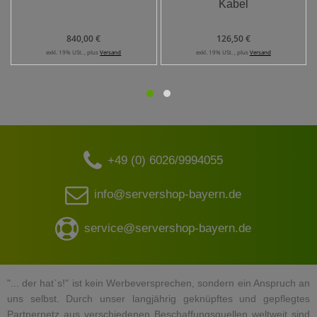
Kabel
840,00 €
126,50 €
exkl. 19% USt. , plus
Versand
exkl. 19% USt. , plus
Versand
+49 (0) 6026/9994055
info@servershop-bayern.de
service@servershop-bayern.de
"... der hat`s!" ist kein Werbeversprechen, sondern ein Anspruch an
uns selbst. Durch unser langjährig geknüpftes und gepflegtes
Partnernetz aus verschiedenen Beschaffungsquellen weltweit sind