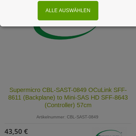
ALLE AUSWÄHLEN
Supermicro CBL-SAST-0849 OCuLink SFF-
8611 (Backplane) to Mini-SAS HD SFF-8643
(Controller) 57cm
Artikelnummer:
CBL-SAST-0849
43,50 €