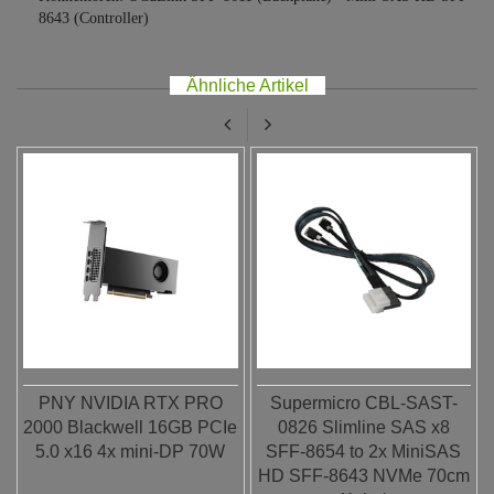
8643 (Controller)
Ähnliche Artikel
PNY NVIDIA RTX PRO
Supermicro CBL-SAST-
2000 Blackwell 16GB PCIe
0826 Slimline SAS x8
5.0 x16 4x mini-DP 70W
SFF-8654 to 2x MiniSAS
HD SFF-8643 NVMe 70cm