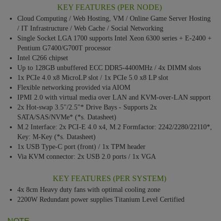
KEY FEATURES (PER NODE)
Cloud Computing / Web Hosting, VM / Online Game Server Hosting
/ IT Infrastructure / Web Cache / Social Networking
Single Socket LGA 1700 supports Intel Xeon 6300 series + E-2400 +
Pentium G7400/G700T processor
Intel C266 chipset
Up to 128GB unbuffered ECC DDR5-4400MHz / 4x DIMM slots
1x PCIe 4.0 x8 MicroLP slot / 1x PCIe 5.0 x8 LP slot
Flexible networking provided via AIOM
IPMI 2.0 with virtual media over LAN and KVM-over-LAN support
2x Hot-swap 3.5"/2.5"* Drive Bays - Supports 2x
SATA/SAS/NVMe* (*s. Datasheet)
M.2 Interface: 2x PCI-E 4.0 x4, M.2 Formfactor: 2242/2280/22110*,
Key: M-Key (*s. Datasheet)
1x USB Type-C port (front) / 1x TPM header
Via KVM connector: 2x USB 2.0 ports / 1x VGA
KEY FEATURES (PER SYSTEM)
4x 8cm Heavy duty fans with optimal cooling zone
2200W Redundant power supplies Titanium Level Certified