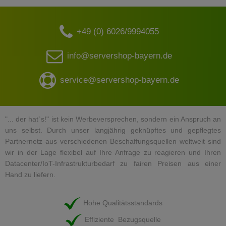
+49 (0) 6026/9994055
info@servershop-bayern.de
service@servershop-bayern.de
"... der hat`s!" ist kein Werbeversprechen, sondern ein Anspruch an
uns selbst. Durch unser langjährig geknüpftes und gepflegtes
Partnernetz aus verschiedenen Beschaffungsquellen weltweit sind
wir in der Lage flexibel auf Ihre Anfrage zu reagieren und Ihren
Datacenter/IoT-Infrastrukturbedarf zu fairen Preisen aus einer
Hand zu liefern.
Hohe Qualitätsstandards
Effiziente Bezugsquelle