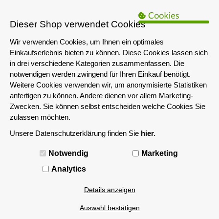
B2B Hinweis:
Das servershop-bayern.de Angebot richtet sich nur an
Unternehmen i.S.d. § 14 BGB sowie die öffentliche Hand. Ein Verkauf
Dieser Shop verwendet Cookies
an Privatpersonen ist nicht möglich.
Wir verwenden Cookies, um Ihnen ein optimales
Einkaufserlebnis bieten zu können. Diese Cookies lassen sich
in drei verschiedene Kategorien zusammenfassen. Die
notwendigen werden zwingend für Ihren Einkauf benötigt.
Weitere Cookies verwenden wir, um anonymisierte Statistiken
anfertigen zu können. Andere dienen vor allem Marketing-
Zwecken. Sie können selbst entscheiden welche Cookies Sie
zulassen möchten.
Unsere Datenschutzerklärung finden Sie
hier.
MENÜ
Notwendig
Marketing
Analytics
Details anzeigen
Auswahl bestätigen