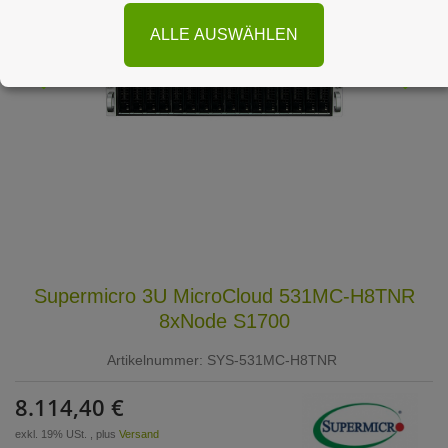
ALLE AUSWÄHLEN
Supermicro 3U MicroCloud 531MC-H8TNR
8xNode S1700
Artikelnummer:
SYS-531MC-H8TNR
8.114,40 €
exkl. 19% USt. , plus
Versand