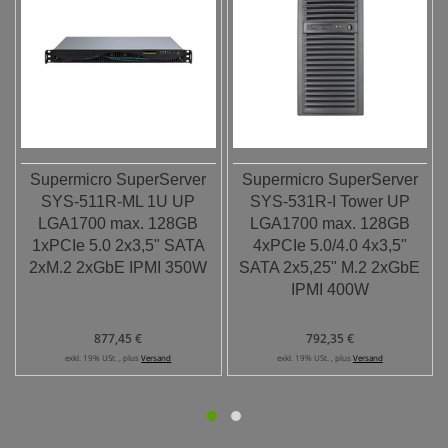
Supermicro SuperServer
Supermicro SuperServer
SYS-511R-ML 1U UP
SYS-531R-I Tower UP
LGA1700 max. 128GB
LGA1700 max. 128GB
1xPCIe 5.0 2x3,5" SATA
4xPCIe 5.0/4.0 4x3,5"
2xM.2 2xGbE IPMI 350W
SATA 2x5,25" M.2 2xGbE
IPMI 400W
877,45 €
792,35 €
exkl. 19% USt. , plus
Versand
exkl. 19% USt. , plus
Versand