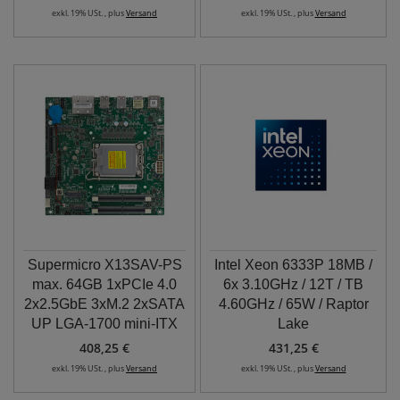
exkl. 19% USt. , plus
Versand
exkl. 19% USt. , plus
Versand
Supermicro X13SAV-PS
Intel Xeon 6333P 18MB /
max. 64GB 1xPCIe 4.0
6x 3.10GHz / 12T / TB
2x2.5GbE 3xM.2 2xSATA
4.60GHz / 65W / Raptor
UP LGA-1700 mini-ITX
Lake
408,25 €
431,25 €
exkl. 19% USt. , plus
Versand
exkl. 19% USt. , plus
Versand