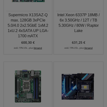
Supermicro X13SAZ-Q
Intel Xeon 6337P 18MB /
max. 128GB 3xPCIe
6x 3.50GHz / 12T / TB
5.0/4.0 2x2.5GbE 1xM.2
5.30GHz / 80W / Raptor
1xU.2 4xSATA UP LGA-
Lake
1700 mATX
600,30 €
631,25 €
exkl. 19% USt. , plus
Versand
exkl. 19% USt. , plus
Versand