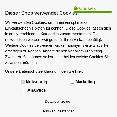
B2B Hinweis:
Das servershop-bayern.de Angebot richtet sich nur an
Unternehmen i.S.d. § 14 BGB sowie die öffentliche Hand. Ein Verkauf
Dieser Shop verwendet Cookies
an Privatpersonen ist nicht möglich.
Wir verwenden Cookies, um Ihnen ein optimales
Einkaufserlebnis bieten zu können. Diese Cookies lassen sich
in drei verschiedene Kategorien zusammenfassen. Die
notwendigen werden zwingend für Ihren Einkauf benötigt.
Weitere Cookies verwenden wir, um anonymisierte Statistiken
anfertigen zu können. Andere dienen vor allem Marketing-
Zwecken. Sie können selbst entscheiden welche Cookies Sie
zulassen möchten.
Unsere Datenschutzerklärung finden Sie
hier.
MENÜ
Notwendig
Marketing
LGA 1700
Analytics
Details anzeigen
Filtern nach
Auswahl bestätigen