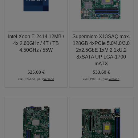
Intel Xeon E-2414 12MB /
Supermicro X13SAQ max.
4x 2.60GHz / 4T / TB
128GB 4xPCIe 5.0/4.0/3.0
4.50GHz / 55W
2x2.5GbE 1xM.2 1xU.2
8xSATA UP LGA-1700
mATX
525,00 €
533,60 €
exkl. 19% USt. , plus
Versand
exkl. 19% USt. , plus
Versand