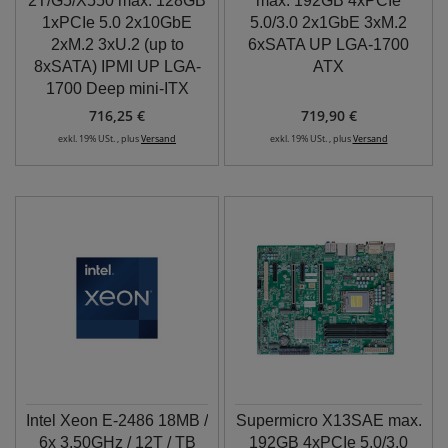
2T/G5/X550 max. 128GB
max. 192GB 4xPCIe
1xPCIe 5.0 2x10GbE
5.0/3.0 2x1GbE 3xM.2
2xM.2 3xU.2 (up to
6xSATA UP LGA-1700
8xSATA) IPMI UP LGA-
ATX
1700 Deep mini-ITX
716,25 €
719,90 €
exkl. 19% USt. , plus
Versand
exkl. 19% USt. , plus
Versand
Intel Xeon E-2486 18MB /
Supermicro X13SAE max.
6x 3.50GHz / 12T / TB
192GB 4xPCIe 5.0/3.0