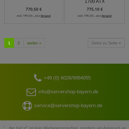
1700 ATX
770,50 €
775,10 €
exkl. 19% USt. , plus
Versand
exkl. 19% USt. , plus
Versand
1
2
weiter »
Gehe zu Seite
+49 (0) 6026/9994055
info@servershop-bayern.de
service@servershop-bayern.de
"... der hat`s!" ist kein Werbeversprechen, sondern ein Anspruch an