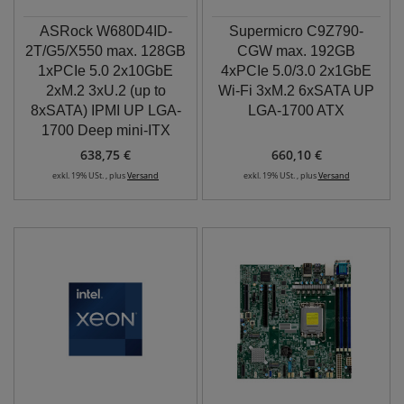
ASRock W680D4ID-
Supermicro C9Z790-
2T/G5/X550 max. 128GB
CGW max. 192GB
1xPCIe 5.0 2x10GbE
4xPCIe 5.0/3.0 2x1GbE
2xM.2 3xU.2 (up to
Wi-Fi 3xM.2 6xSATA UP
8xSATA) IPMI UP LGA-
LGA-1700 ATX
1700 Deep mini-ITX
638,75 €
660,10 €
exkl. 19% USt. , plus
Versand
exkl. 19% USt. , plus
Versand