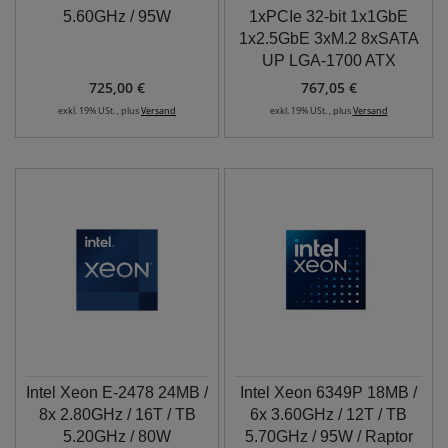
5.60GHz / 95W
1xPCIe 32-bit 1x1GbE
1x2.5GbE 3xM.2 8xSATA
UP LGA-1700 ATX
725,00 €
767,05 €
exkl. 19% USt. , plus
Versand
exkl. 19% USt. , plus
Versand
Intel Xeon E-2478 24MB /
Intel Xeon 6349P 18MB /
8x 2.80GHz / 16T / TB
6x 3.60GHz / 12T / TB
5.20GHz / 80W
5.70GHz / 95W / Raptor