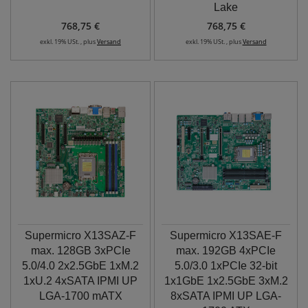
Lake
768,75 €
768,75 €
exkl. 19% USt. , plus
Versand
exkl. 19% USt. , plus
Versand
Supermicro X13SAZ-F
Supermicro X13SAE-F
max. 128GB 3xPCIe
max. 192GB 4xPCIe
5.0/4.0 2x2.5GbE 1xM.2
5.0/3.0 1xPCIe 32-bit
1xU.2 4xSATA IPMI UP
1x1GbE 1x2.5GbE 3xM.2
LGA-1700 mATX
8xSATA IPMI UP LGA-