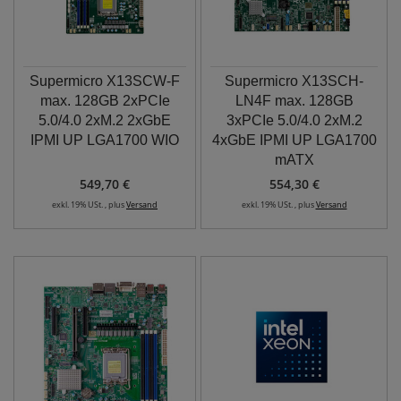
Supermicro X13SCW-F
Supermicro X13SCH-
max. 128GB 2xPCIe
LN4F max. 128GB
5.0/4.0 2xM.2 2xGbE
3xPCIe 5.0/4.0 2xM.2
IPMI UP LGA1700 WIO
4xGbE IPMI UP LGA1700
mATX
549,70 €
554,30 €
exkl. 19% USt. , plus
Versand
exkl. 19% USt. , plus
Versand