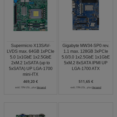
Supermicro X13SAV-
Gigabyte MW34-SP0 rev.
LVDS max. 64GB 1xPCIe
1.1 max. 128GB 3xPCIe
5.0 1x1GbE 1x2.5GbE
5.0/3.0 1x2.5GbE 1x1GbE
2xM.2 1xSATA (up to
5xM.2 8xSATA IPMI UP
5xSATA) UP LGA-1700
LGA-1700 ATX
mini-ITX
469,20 €
511,65 €
exkl. 19% USt. , plus
Versand
exkl. 19% USt. , plus
Versand