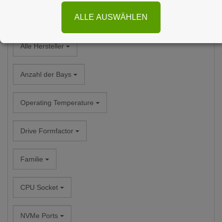
ALLE AUSWÄHLEN
Alle Kategorien
Alle Hersteller
Anzahl der Bays
Operating Temperature
Drive Formfactor
Familie
CPU Socket
NVMe Ports