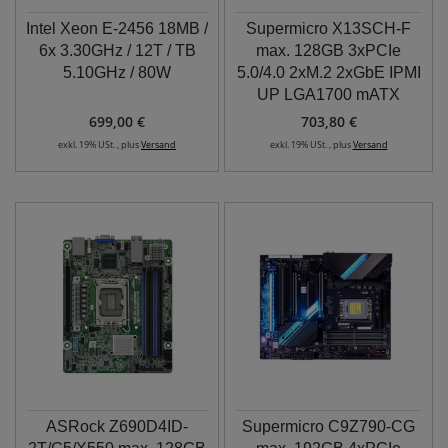
Intel Xeon E-2456 18MB /
Supermicro X13SCH-F
6x 3.30GHz / 12T / TB
max. 128GB 3xPCIe
5.10GHz / 80W
5.0/4.0 2xM.2 2xGbE IPMI
UP LGA1700 mATX
699,00 €
703,80 €
exkl. 19% USt. , plus
Versand
exkl. 19% USt. , plus
Versand
ASRock Z690D4ID-
Supermicro C9Z790-CG