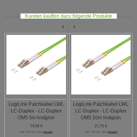
Kunden kauften dazu folgende Produkte
LogiLink Patchkabel LWL
LogiLink Patchkabel LWL
LC-Duplex - LC-Duplex
LC-Duplex - LC-Duplex
OM5 5m lindgrün
OM5 10m lindgrün
14,50 €
21,75 €
exkl. 19% USt. , plus
Versand
exkl. 19% USt. , plus
Versand