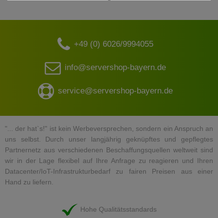
+49 (0) 6026/9994055
info@servershop-bayern.de
service@servershop-bayern.de
"... der hat`s!" ist kein Werbeversprechen, sondern ein Anspruch an
uns selbst. Durch unser langjährig geknüpftes und gepflegtes
Partnernetz aus verschiedenen Beschaffungsquellen weltweit sind
wir in der Lage flexibel auf Ihre Anfrage zu reagieren und Ihren
Datacenter/IoT-Infrastrukturbedarf zu fairen Preisen aus einer
Hand zu liefern.
Hohe Qualitätsstandards