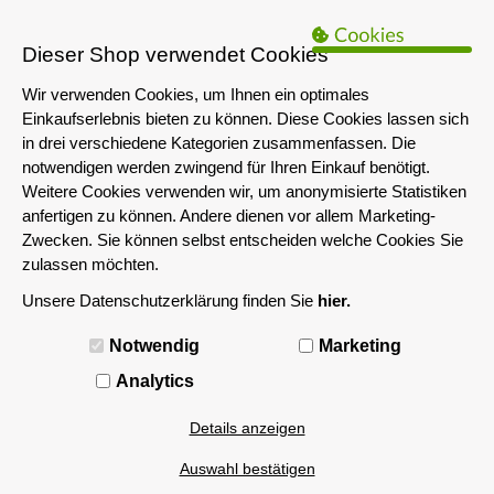
B2B Hinweis:
Das servershop-bayern.de Angebot richtet sich nur an
Unternehmen i.S.d. § 14 BGB sowie die öffentliche Hand. Ein Verkauf
Dieser Shop verwendet Cookies
an Privatpersonen ist nicht möglich.
Wir verwenden Cookies, um Ihnen ein optimales
Einkaufserlebnis bieten zu können. Diese Cookies lassen sich
in drei verschiedene Kategorien zusammenfassen. Die
notwendigen werden zwingend für Ihren Einkauf benötigt.
Weitere Cookies verwenden wir, um anonymisierte Statistiken
anfertigen zu können. Andere dienen vor allem Marketing-
Zwecken. Sie können selbst entscheiden welche Cookies Sie
zulassen möchten.
Unsere Datenschutzerklärung finden Sie
hier.
MENÜ
Notwendig
Marketing
Analytics
Details anzeigen
Auswahl bestätigen