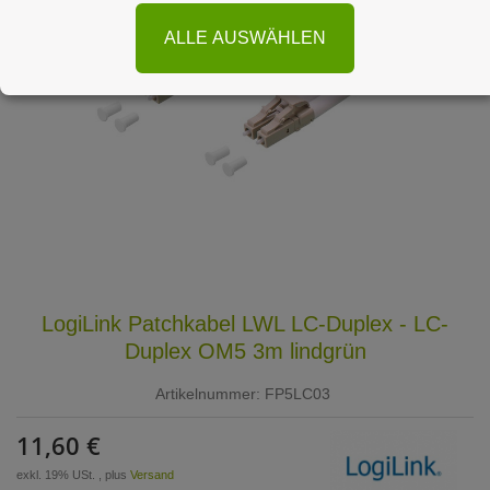
ALLE AUSWÄHLEN
LogiLink Patchkabel LWL LC-Duplex - LC-
Duplex OM5 3m lindgrün
Artikelnummer:
FP5LC03
11,60 €
exkl. 19% USt. , plus
Versand