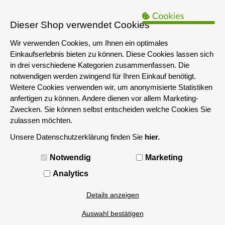
B2B Hinweis:
Das servershop-bayern.de Angebot richtet sich nur an
Unternehmen i.S.d. § 14 BGB sowie die öffentliche Hand. Ein Verkauf
Dieser Shop verwendet Cookies
an Privatpersonen ist nicht möglich.
Wir verwenden Cookies, um Ihnen ein optimales
Einkaufserlebnis bieten zu können. Diese Cookies lassen sich
in drei verschiedene Kategorien zusammenfassen. Die
notwendigen werden zwingend für Ihren Einkauf benötigt.
Weitere Cookies verwenden wir, um anonymisierte Statistiken
anfertigen zu können. Andere dienen vor allem Marketing-
Zwecken. Sie können selbst entscheiden welche Cookies Sie
zulassen möchten.
Unsere Datenschutzerklärung finden Sie
hier.
MENÜ
Notwendig
Marketing
Analytics
Details anzeigen
Auswahl bestätigen