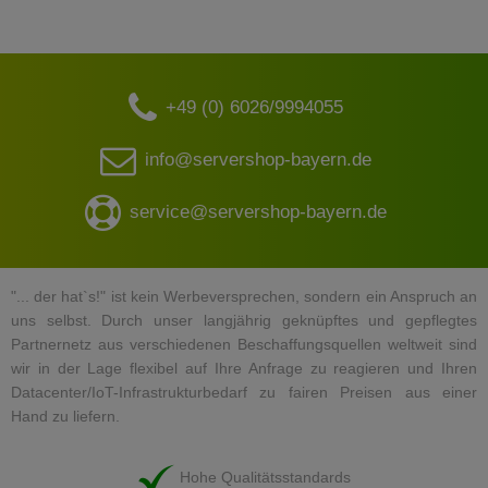
+49 (0) 6026/9994055
info@servershop-bayern.de
service@servershop-bayern.de
"... der hat`s!" ist kein Werbeversprechen, sondern ein Anspruch an
uns selbst. Durch unser langjährig geknüpftes und gepflegtes
Partnernetz aus verschiedenen Beschaffungsquellen weltweit sind
wir in der Lage flexibel auf Ihre Anfrage zu reagieren und Ihren
Datacenter/IoT-Infrastrukturbedarf zu fairen Preisen aus einer
Hand zu liefern.
Hohe Qualitätsstandards