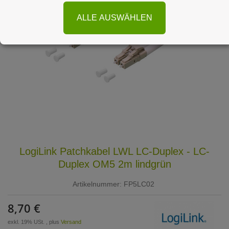
ALLE AUSWÄHLEN
LogiLink Patchkabel LWL LC-Duplex - LC-
Duplex OM5 2m lindgrün
Artikelnummer:
FP5LC02
8,70 €
exkl. 19% USt. , plus
Versand