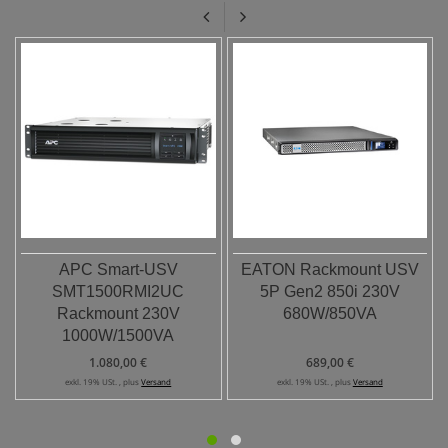
APC Smart-USV
EATON Rackmount USV
SMT1500RMI2UC
5P Gen2 850i 230V
Rackmount 230V
680W/850VA
1000W/1500VA
1.080,00 €
689,00 €
exkl. 19% USt. , plus
Versand
exkl. 19% USt. , plus
Versand