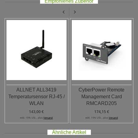
Empfohlenes Zubehör
ALLNET ALL3419
CyberPower Remote
Temperatursensor RJ-45 /
Management Card
WLAN
RMCARD205
143,00 €
174,15 €
exkl. 19% USt. , plus
Versand
exkl. 19% USt. , plus
Versand
Ähnliche Artikel