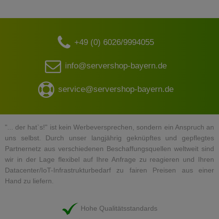
+49 (0) 6026/9994055
info@servershop-bayern.de
service@servershop-bayern.de
"... der hat`s!" ist kein Werbeversprechen, sondern ein Anspruch an
uns selbst. Durch unser langjährig geknüpftes und gepflegtes
Partnernetz aus verschiedenen Beschaffungsquellen weltweit sind
wir in der Lage flexibel auf Ihre Anfrage zu reagieren und Ihren
Datacenter/IoT-Infrastrukturbedarf zu fairen Preisen aus einer
Hand zu liefern.
Hohe Qualitätsstandards