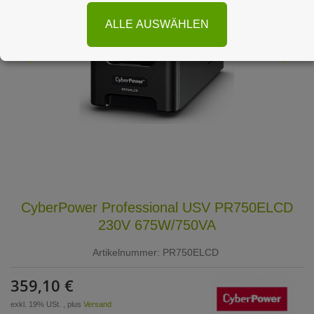
ALLE AUSWÄHLEN
CyberPower Professional USV PR750ELCD
230V 675W/750VA
Artikelnummer:
PR750ELCD
359,10 €
exkl. 19% USt. , plus
Versand