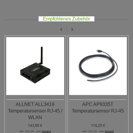
Empfohlenes Zubehör
ALLNET ALL3419
APC AP9335T
Temperatursensor RJ-45 /
Temperatursensor RJ-45
WLAN
143,00 €
110,25 €
exkl. 19% USt. , plus
Versand
exkl. 19% USt. , plus
Versand