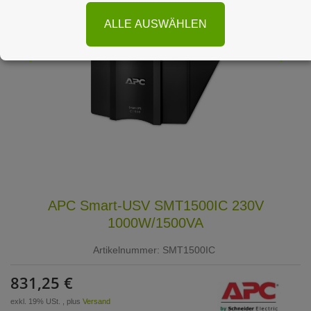
ALLE AUSWÄHLEN
APC Smart-USV SMT1500IC 230V
1000W/1500VA
Artikelnummer:
SMT1500IC
831,25 €
exkl. 19% USt. , plus
Versand