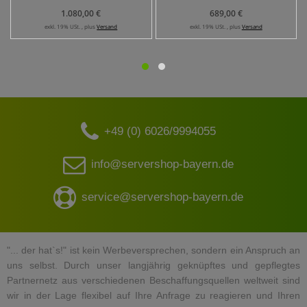
1.080,00 €
689,00 €
exkl. 19% USt. , plus
Versand
exkl. 19% USt. , plus
Versand
+49 (0) 6026/9994055
info@servershop-bayern.de
service@servershop-bayern.de
"... der hat`s!" ist kein Werbeversprechen, sondern ein Anspruch an
uns selbst. Durch unser langjährig geknüpftes und gepflegtes
Partnernetz aus verschiedenen Beschaffungsquellen weltweit sind
wir in der Lage flexibel auf Ihre Anfrage zu reagieren und Ihren