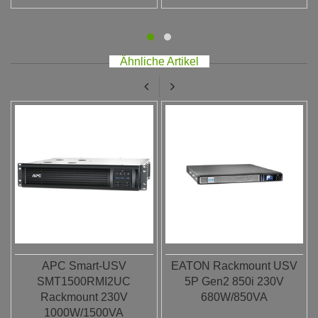
Ähnliche Artikel
APC Smart-USV
EATON Rackmount USV
SMT1500RMI2UC
5P Gen2 850i 230V
Rackmount 230V
680W/850VA
1000W/1500VA