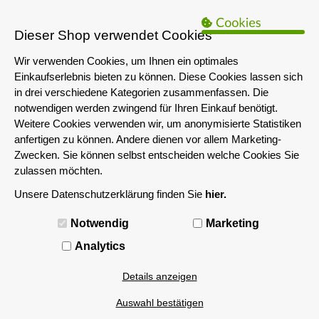
B2B Hinweis:
Das servershop-bayern.de Angebot richtet sich nur an
Unternehmen i.S.d. § 14 BGB sowie die öffentliche Hand. Ein Verkauf
Dieser Shop verwendet Cookies
an Privatpersonen ist nicht möglich.
Wir verwenden Cookies, um Ihnen ein optimales
Einkaufserlebnis bieten zu können. Diese Cookies lassen sich
in drei verschiedene Kategorien zusammenfassen. Die
notwendigen werden zwingend für Ihren Einkauf benötigt.
Weitere Cookies verwenden wir, um anonymisierte Statistiken
anfertigen zu können. Andere dienen vor allem Marketing-
Zwecken. Sie können selbst entscheiden welche Cookies Sie
zulassen möchten.
Unsere Datenschutzerklärung finden Sie
hier.
MENÜ
Notwendig
Marketing
Analytics
Details anzeigen
Auswahl bestätigen