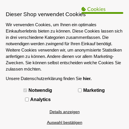
B2B Hinweis:
Das servershop-bayern.de Angebot richtet sich nur an
Unternehmen i.S.d. § 14 BGB sowie die öffentliche Hand. Ein Verkauf
Dieser Shop verwendet Cookies
an Privatpersonen ist nicht möglich.
Wir verwenden Cookies, um Ihnen ein optimales
Einkaufserlebnis bieten zu können. Diese Cookies lassen sich
in drei verschiedene Kategorien zusammenfassen. Die
notwendigen werden zwingend für Ihren Einkauf benötigt.
Weitere Cookies verwenden wir, um anonymisierte Statistiken
anfertigen zu können. Andere dienen vor allem Marketing-
Zwecken. Sie können selbst entscheiden welche Cookies Sie
zulassen möchten.
Unsere Datenschutzerklärung finden Sie
hier.
MENÜ
Notwendig
Marketing
Analytics
Details anzeigen
Auswahl bestätigen