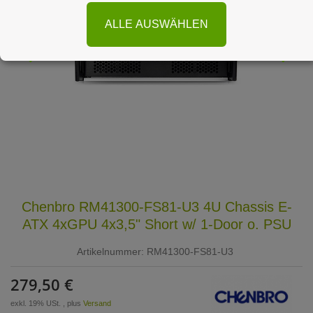
ALLE AUSWÄHLEN
Chenbro RM41300-FS81-U3 4U Chassis E-
ATX 4xGPU 4x3,5" Short w/ 1-Door o. PSU
Artikelnummer:
RM41300-FS81-U3
279,50 €
exkl. 19% USt. , plus
Versand