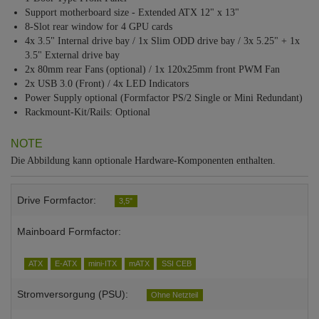
Support motherboard size - Extended ATX 12" x 13"
8-Slot rear window for 4 GPU cards
4x 3.5" Internal drive bay / 1x Slim ODD drive bay / 3x 5.25" + 1x
3.5" External drive bay
2x 80mm rear Fans (optional) / 1x 120x25mm front PWM Fan
2x USB 3.0 (Front) / 4x LED Indicators
Power Supply optional (Formfactor PS/2 Single or Mini Redundant)
Rackmount-Kit/Rails: Optional
NOTE
Die Abbildung kann optionale Hardware-Komponenten enthalten.
Drive Formfactor:
3,5"
Mainboard Formfactor:
ATX
E-ATX
mini-ITX
mATX
SSI CEB
Stromversorgung (PSU):
Ohne Netzteil