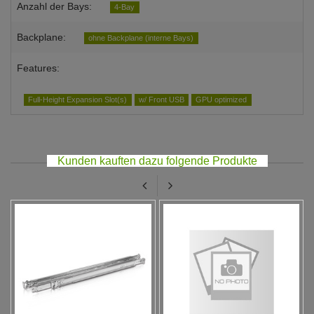
Anzahl der Bays:
4-Bay
Backplane:
ohne Backplane (interne Bays)
Features:
Full-Height Expansion Slot(s)
w/ Front USB
GPU optimized
Kunden kauften dazu folgende Produkte