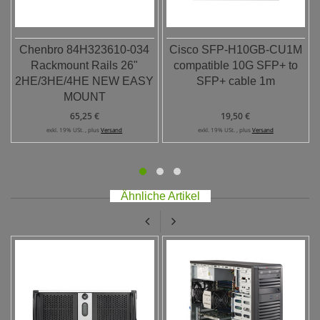
Chenbro 84H323610-034
Cisco SFP-H10GB-CU1M
Rackmount Rails 26"
compatible 10G SFP+ to
2HE/3HE/4HE NEW EASY
SFP+ cable 1m
MOUNT
65,25 €
19,50 €
exkl. 19% USt. , plus
Versand
exkl. 19% USt. , plus
Versand
Ähnliche Artikel