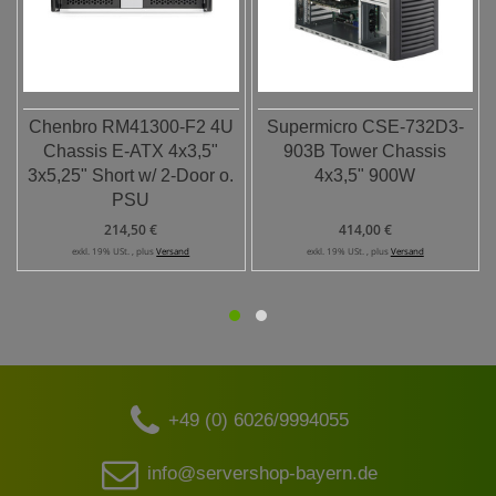
Chenbro RM41300-F2 4U
Supermicro CSE-732D3-
Chassis E-ATX 4x3,5"
903B Tower Chassis
3x5,25" Short w/ 2-Door o.
4x3,5" 900W
PSU
214,50 €
414,00 €
exkl. 19% USt. , plus
Versand
exkl. 19% USt. , plus
Versand
+49 (0) 6026/9994055
info@servershop-bayern.de