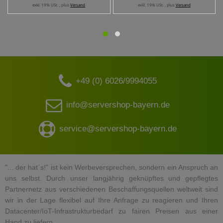
exkl. 19% USt. , plus
Versand
exkl. 19% USt. , plus
Versand
+49 (0) 6026/9994055
info@servershop-bayern.de
service@servershop-bayern.de
"... der hat`s!" ist kein Werbeversprechen, sondern ein Anspruch an
uns selbst. Durch unser langjährig geknüpftes und gepflegtes
Partnernetz aus verschiedenen Beschaffungsquellen weltweit sind
wir in der Lage flexibel auf Ihre Anfrage zu reagieren und Ihren
Datacenter/IoT-Infrastrukturbedarf zu fairen Preisen aus einer
Hand zu liefern.