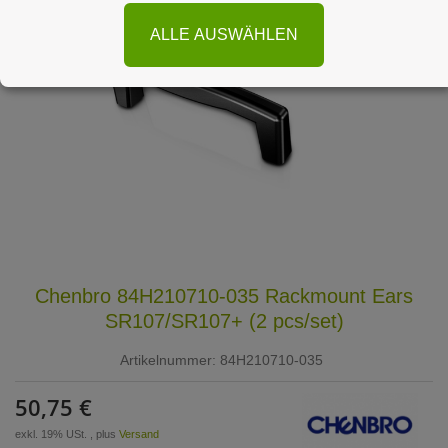
ALLE AUSWÄHLEN
Chenbro 84H210710-035 Rackmount Ears
SR107/SR107+ (2 pcs/set)
Artikelnummer:
84H210710-035
50,75 €
exkl. 19% USt. , plus
Versand