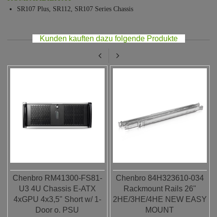
SR107 Plus, SR112, SR107 Series Chassis
Kunden kauften dazu folgende Produkte
Chenbro RM41300-FS81-
Chenbro 84H323610-034
U3 4U Chassis E-ATX
Rackmount Rails 26"
4xGPU 4x3,5" Short w/ 1-
2HE/3HE/4HE NEW EASY
Door o. PSU
MOUNT