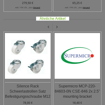
279,50 €
65,25 €
exkl. 19% USt. , plus
Versand
exkl. 19% USt. , plus
Versand
Ähnliche Artikel
Silence Rack
Supermicro MCP-220-
Schwerlastrollen Satz
84603-0N CSE-846 2x 2.5"
Befestigungsschraube M12
mounting bracket
78,00 €
18,40 €