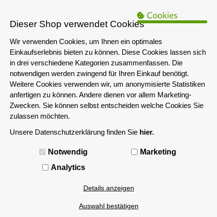
B2B Hinweis:
Das servershop-bayern.de Angebot richtet sich nur an
Unternehmen i.S.d. § 14 BGB sowie die öffentliche Hand. Ein Verkauf
Dieser Shop verwendet Cookies
an Privatpersonen ist nicht möglich.
Wir verwenden Cookies, um Ihnen ein optimales
Einkaufserlebnis bieten zu können. Diese Cookies lassen sich
in drei verschiedene Kategorien zusammenfassen. Die
notwendigen werden zwingend für Ihren Einkauf benötigt.
Weitere Cookies verwenden wir, um anonymisierte Statistiken
anfertigen zu können. Andere dienen vor allem Marketing-
Zwecken. Sie können selbst entscheiden welche Cookies Sie
zulassen möchten.
Unsere Datenschutzerklärung finden Sie
hier.
MENÜ
Notwendig
Marketing
Analytics
Details anzeigen
Auswahl bestätigen