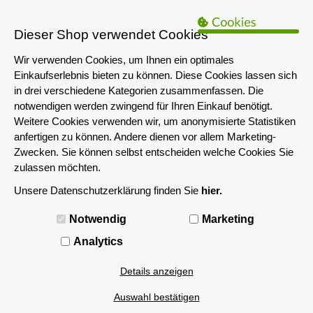
B2B Hinweis:
Das servershop-bayern.de Angebot richtet sich nur an
Unternehmen i.S.d. § 14 BGB sowie die öffentliche Hand. Ein Verkauf
Dieser Shop verwendet Cookies
an Privatpersonen ist nicht möglich.
Wir verwenden Cookies, um Ihnen ein optimales
Einkaufserlebnis bieten zu können. Diese Cookies lassen sich
in drei verschiedene Kategorien zusammenfassen. Die
notwendigen werden zwingend für Ihren Einkauf benötigt.
Weitere Cookies verwenden wir, um anonymisierte Statistiken
anfertigen zu können. Andere dienen vor allem Marketing-
Zwecken. Sie können selbst entscheiden welche Cookies Sie
zulassen möchten.
Unsere Datenschutzerklärung finden Sie
hier.
MENÜ
Notwendig
Marketing
Analytics
Details anzeigen
Auswahl bestätigen