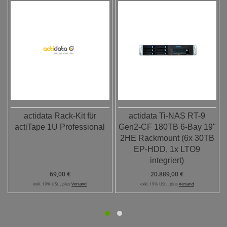
actidata Rack-Kit für
actidata Ti-NAS RT-9
actiTape 1U Professional
Gen2-CF 180TB 6-Bay 19"
2HE Rackmount (6x 30TB
EP-HDD, 1x LTO9
integriert)
69,00 €
20.889,00 €
exkl. 19% USt. , plus
Versand
exkl. 19% USt. , plus
Versand