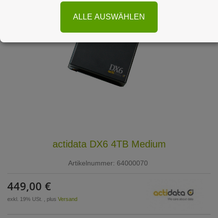
ALLE AUSWÄHLEN
actidata DX6 4TB Medium
Artikelnummer:
64000070
449,00 €
exkl. 19% USt. , plus
Versand