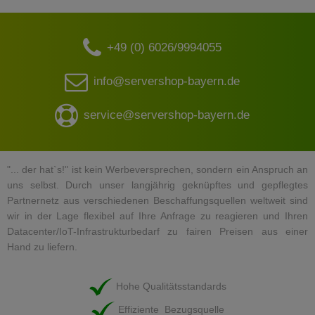
+49 (0) 6026/9994055
info@servershop-bayern.de
service@servershop-bayern.de
"... der hat`s!" ist kein Werbeversprechen, sondern ein Anspruch an
uns selbst. Durch unser langjährig geknüpftes und gepflegtes
Partnernetz aus verschiedenen Beschaffungsquellen weltweit sind
wir in der Lage flexibel auf Ihre Anfrage zu reagieren und Ihren
Datacenter/IoT-Infrastrukturbedarf zu fairen Preisen aus einer
Hand zu liefern.
Hohe Qualitätsstandards
Effiziente Bezugsquelle