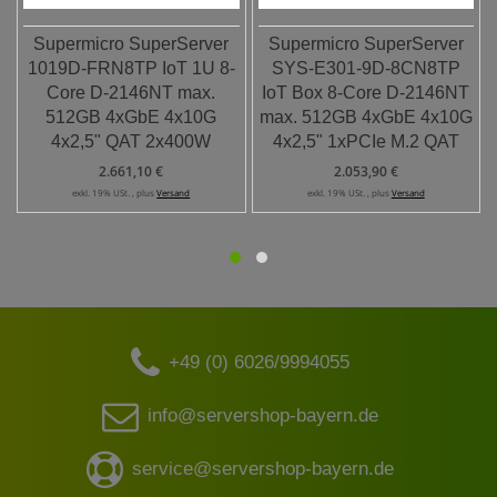
Supermicro SuperServer
Supermicro SuperServer
1019D-FRN8TP IoT 1U 8-
SYS-E301-9D-8CN8TP
Core D-2146NT max.
IoT Box 8-Core D-2146NT
512GB 4xGbE 4x10G
max. 512GB 4xGbE 4x10G
4x2,5" QAT 2x400W
4x2,5" 1xPCIe M.2 QAT
2.661,10 €
2.053,90 €
exkl. 19% USt. , plus
Versand
exkl. 19% USt. , plus
Versand
+49 (0) 6026/9994055
info@servershop-bayern.de
service@servershop-bayern.de