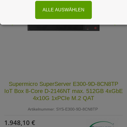
ALLE AUSWÄHLEN
Supermicro SuperServer E300-9D-8CN8TP
IoT Box 8-Core D-2146NT max. 512GB 4xGbE
4x10G 1xPCIe M.2 QAT
Artikelnummer:
SYS-E300-9D-8CN8TP
1.948,10 €