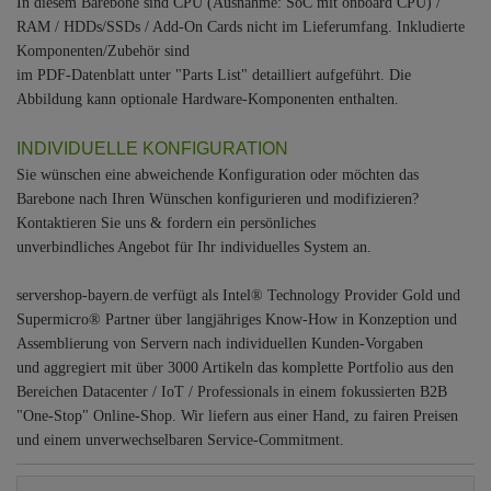
In diesem Barebone sind CPU (Ausnahme: SoC mit onboard CPU) /
RAM / HDDs/SSDs / Add-On Cards nicht im Lieferumfang. Inkludierte
Komponenten/Zubehör sind
im PDF-Datenblatt unter "Parts List" detailliert aufgeführt. Die
Abbildung kann optionale Hardware-Komponenten enthalten.
INDIVIDUELLE KONFIGURATION
Sie wünschen eine abweichende Konfiguration oder möchten das
Barebone nach Ihren Wünschen konfigurieren und modifizieren?
Kontaktieren Sie uns & fordern ein persönliches
unverbindliches Angebot für Ihr individuelles System an.
servershop-bayern.de verfügt als Intel® Technology Provider Gold und
Supermicro® Partner über langjähriges Know-How in Konzeption und
Assemblierung von Servern nach individuellen Kunden-Vorgaben
und aggregiert mit über 3000 Artikeln das komplette Portfolio aus den
Bereichen Datacenter / IoT / Professionals in einem fokussierten B2B
"One-Stop" Online-Shop. Wir liefern aus einer Hand, zu fairen Preisen
und einem unverwechselbaren Service-Commitment.