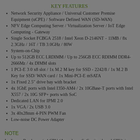
KEY FEATURES
Network Security Appliance / Universal Customer Premise
Equipment (uCPE) / Software Defined WAN (SD-WAN)
NFV Edge Computing Server / Virtualization Server / IoT Edge
Computing - Gateway
Single Socket FCBGA 2518 / Intel Xeon D-2146NT - 11MB / 8x
2.3GHz / 16T / TB 3.0GHz / 80W
System-on-Chip
Up to 512GB ECC LRDIMM / Up to 256GB ECC RDIMM DDR4-
2666Mz / 4x DIMM slots
1 PCI-E 3.0 x8 slot / 1x M.2 M key for SSD - 2242/8 / 1x M.2 B
Key for SSD/ WAN card / 1x Mini-PCI-E mSATA
1x Fixed 2.5" drive bay with bracket
4x 1GbE ports with Intel I350-AM4 / 2x 10GBase-T ports with Intel
X557 / 2x 10G SFP+ ports with SoC
Dedicated LAN for IPMI 2.0
1x VGA / 2x USB 3.0
3x 40x28mm 4-PIN PWM Fan
Low-noise DC Power Adapter
NOTE