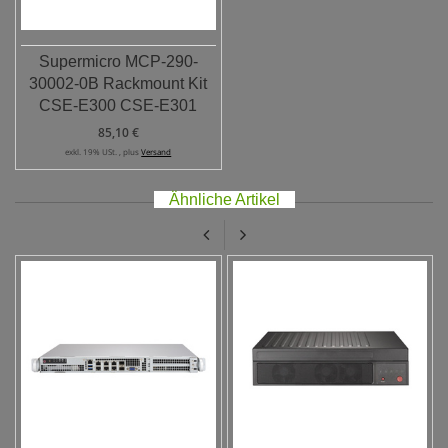
Supermicro MCP-290-
30002-0B Rackmount Kit
CSE-E300 CSE-E301
85,10 €
exkl. 19% USt. , plus
Versand
Ähnliche Artikel