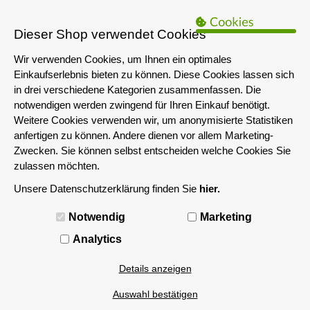
B2B Hinweis:
Das servershop-bayern.de Angebot richtet sich nur an
Unternehmen i.S.d. § 14 BGB sowie die öffentliche Hand. Ein Verkauf
Dieser Shop verwendet Cookies
an Privatpersonen ist nicht möglich.
Wir verwenden Cookies, um Ihnen ein optimales
Einkaufserlebnis bieten zu können. Diese Cookies lassen sich
in drei verschiedene Kategorien zusammenfassen. Die
notwendigen werden zwingend für Ihren Einkauf benötigt.
Weitere Cookies verwenden wir, um anonymisierte Statistiken
anfertigen zu können. Andere dienen vor allem Marketing-
Zwecken. Sie können selbst entscheiden welche Cookies Sie
zulassen möchten.
Unsere Datenschutzerklärung finden Sie
hier.
MENÜ
Notwendig
Marketing
Analytics
Details anzeigen
Auswahl bestätigen