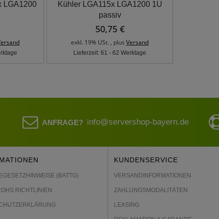
x LGA1200
Kühler LGA115x LGA1200 1U
passiv
50,75 €
Versand
exkl. 19% USt. , plus
Versand
erktage
Lieferzeit: 61 - 62 Werktage
info@servershop-bayern.de
ANFRAGE?
MATIONEN
KUNDENSERVICE
EGESETZHINWEISE (BATTG)
VERSANDINFORMATIONEN
ROHS RICHTLINIEN
ZAHLUNGSMODALITÄTEN
CHUTZERKLÄRUNG
LEASING