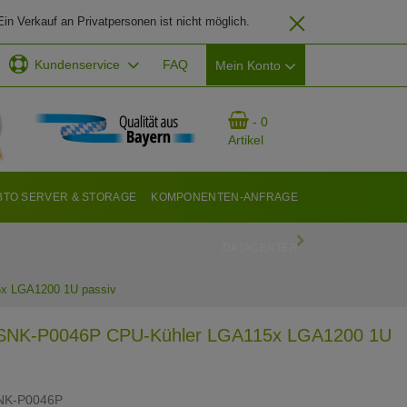
in Verkauf an Privatpersonen ist nicht möglich.
Kundenservice
FAQ
Mein Konto
EMAIL-ADRESSE
- 0
Artikel
PASSWORT
BTO SERVER & STORAGE
KOMPONENTEN-ANFRAGE
DATACENTER
ANMELDEN
x LGA1200 1U passiv
 SNK-P0046P CPU-Kühler LGA115x LGA1200 1U
NK-P0046P