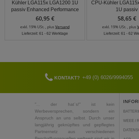
Kühler LGA115x LGA1200 1U
CPU-Kühler LGA115
passiv Enhanced Performance
1U passiv
60,95 €
58,65 €
exkl. 19% USt. , plus
Versand
exkl. 19% USt. , plus
Lieferzeit: 61 - 62 Werktage
Lieferzeit: 61 - 62 W
+49 (0) 6026/9994055
KONTAKT?
INFOR
"... der hat`s!" ist kein
Werbeversprechen, sondern ein
BATTERI
Anspruch an uns selbst. Durch unser
WEEE / 
langjährig geknüpftes und gepflegtes
DATENS
Partnernetz aus verschiedenen
Beschaffungsquellen weltweit sind wir in