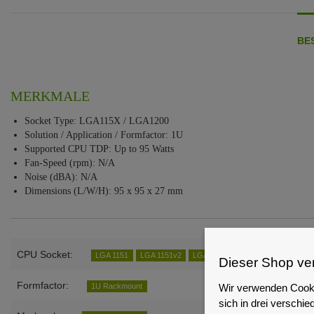
BE
MERKMALE
Socket Type: LGA115X / LGA1200
Solution / Application / Formfactor: 1U
Supported CPU TDP: Up to 95 Watts
Fan-Speed (rpm): N/A
Noise (dBA): N/A
Dimensions (L/W/H): 95 x 95 x 27 mm
CPU Socket:
LGA 1151
LGA 1151v2
LGA 1200
Dieser Shop ve
Formfactor:
Wir verwenden Cooki
1U Rackmount
sich in drei versch