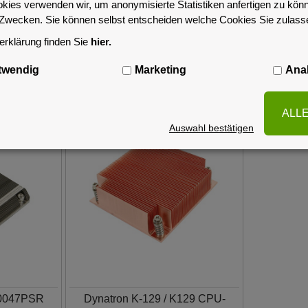
okies verwenden wir, um anonymisierte Statistiken anfertigen zu kön
-Zwecken. Sie können selbst entscheiden welche Cookies Sie zulas
rklärung finden Sie
hier.
Ähnliche Artikel
twendig
Marketing
Anal
ALL
Auswahl bestätigen
P0047PSR
Dynatron K-129 / K129 CPU-