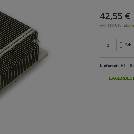
42,55 €
exkl. 19% USt. , plus
V
Stk
Lieferzeit
: 61 - 