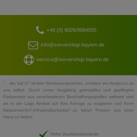
+49 (0) 6026/9994055
info@servershop-bayern.de
service@servershop-bayern.de
"... der hat`s!" ist kein Werbeversprechen, sondern ein Anspruch an
uns selbst. Durch unser langjährig geknüpftes und gepflegtes
Partnernetz aus verschiedenen Beschaffungsquellen weltweit sind
wir in der Lage flexibel auf Ihre Anfrage zu reagieren und Ihren
Datacenter/IoT-Infrastrukturbedarf zu fairen Preisen aus einer
Hand zu liefern.
Hohe Qualitätsstandards