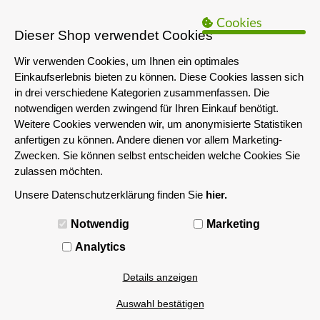
B2B Hinweis:
Das servershop-bayern.de Angebot richtet sich nur an
Unternehmen i.S.d. § 14 BGB sowie die öffentliche Hand. Ein Verkauf
Dieser Shop verwendet Cookies
an Privatpersonen ist nicht möglich.
Wir verwenden Cookies, um Ihnen ein optimales
Einkaufserlebnis bieten zu können. Diese Cookies lassen sich
in drei verschiedene Kategorien zusammenfassen. Die
notwendigen werden zwingend für Ihren Einkauf benötigt.
Weitere Cookies verwenden wir, um anonymisierte Statistiken
anfertigen zu können. Andere dienen vor allem Marketing-
Zwecken. Sie können selbst entscheiden welche Cookies Sie
zulassen möchten.
Unsere Datenschutzerklärung finden Sie
hier.
MENÜ
Notwendig
Marketing
Analytics
Details anzeigen
Auswahl bestätigen