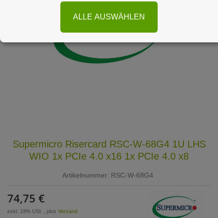
ALLE AUSWÄHLEN
Supermicro Risercard RSC-W-68G4 1U LHS
WIO 1x PCIe 4.0 x16 1x PCIe 4.0 x8
Artikelnummer:
RSC-W-68G4
74,75 €
exkl. 19% USt. , plus
Versand