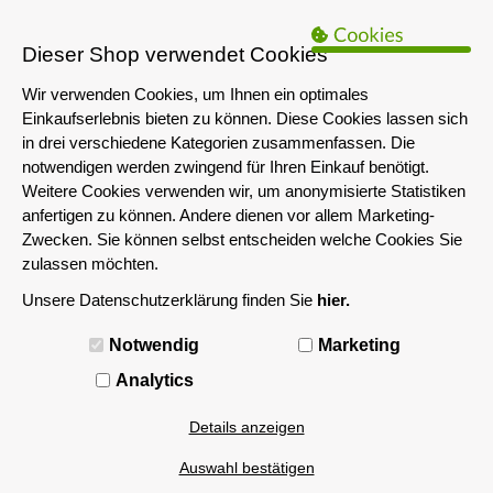
B2B Hinweis:
Das servershop-bayern.de Angebot richtet sich nur an
Unternehmen i.S.d. § 14 BGB sowie die öffentliche Hand. Ein Verkauf
Dieser Shop verwendet Cookies
an Privatpersonen ist nicht möglich.
Wir verwenden Cookies, um Ihnen ein optimales
Einkaufserlebnis bieten zu können. Diese Cookies lassen sich
in drei verschiedene Kategorien zusammenfassen. Die
notwendigen werden zwingend für Ihren Einkauf benötigt.
Weitere Cookies verwenden wir, um anonymisierte Statistiken
anfertigen zu können. Andere dienen vor allem Marketing-
Zwecken. Sie können selbst entscheiden welche Cookies Sie
zulassen möchten.
Unsere Datenschutzerklärung finden Sie
hier.
MENÜ
Notwendig
Marketing
Analytics
Details anzeigen
Auswahl bestätigen