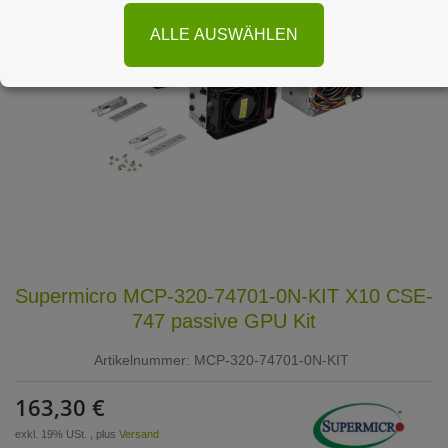
ALLE AUSWÄHLEN
Supermicro MCP-320-74701-0N-KIT X10 CSE-
747 passive GPU Kit
Artikelnummer:
MCP-320-74701-0N-KIT
163,30 €
exkl. 19% USt. , plus
Versand