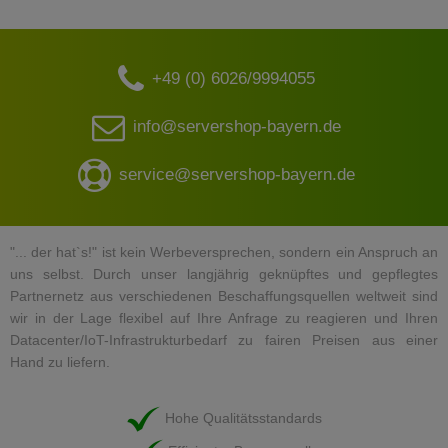
+49 (0) 6026/9994055
info@servershop-bayern.de
service@servershop-bayern.de
"... der hat`s!" ist kein Werbeversprechen, sondern ein Anspruch an
uns selbst. Durch unser langjährig geknüpftes und gepflegtes
Partnernetz aus verschiedenen Beschaffungsquellen weltweit sind
wir in der Lage flexibel auf Ihre Anfrage zu reagieren und Ihren
Datacenter/IoT-Infrastrukturbedarf zu fairen Preisen aus einer
Hand zu liefern.
Hohe Qualitätsstandards