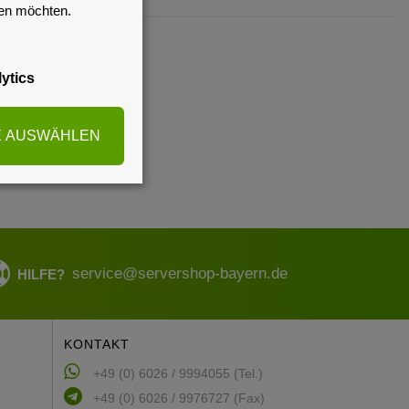
sen möchten.
ytics
E AUSWÄHLEN
service@servershop-bayern.de
HILFE?
KONTAKT
+49 (0) 6026 / 9994055 (Tel.)
+49 (0) 6026 / 9976727 (Fax)