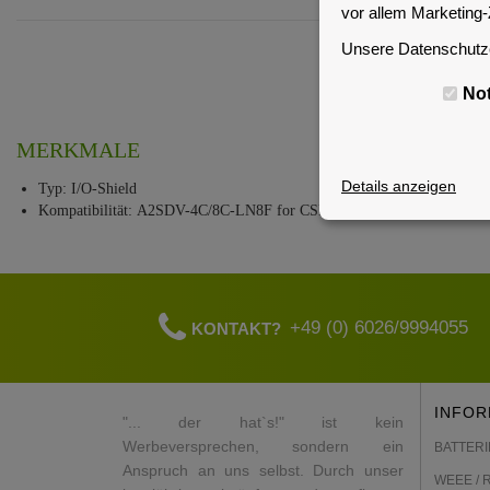
vor allem Marketing
Unsere Datenschutze
No
MERKMALE
Details anzeigen
Typ: I/O-Shield
Kompatibilität: A2SDV-4C/8C-LN8F for CSE-E300 / CSE-E301
+49 (0) 6026/9994055
KONTAKT?
INFOR
"... der hat`s!" ist kein
Werbeversprechen, sondern ein
BATTERI
Anspruch an uns selbst. Durch unser
WEEE / 