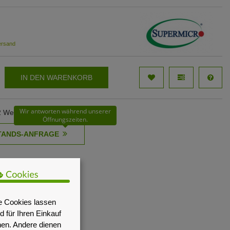
ersand
IN DEN WARENKORB
Wir antworten während unserer
62 Werktage
Öffnungszeiten.
e Cookies lassen
 für Ihren Einkauf
nen. Andere dienen