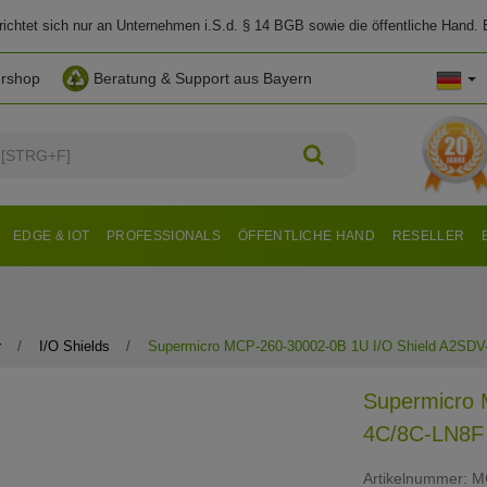
chtet sich nur an Unternehmen i.S.d. § 14 BGB sowie die öffentliche Hand. E
ershop
Beratung & Support aus Bayern
EDGE & IOT
PROFESSIONALS
ÖFFENTLICHE HAND
RESELLER
r
I/O Shields
Supermicro MCP-260-30002-0B 1U I/O Shield A2SD
Supermicro 
4C/8C-LN8F
Artikelnummer:
M