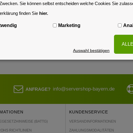
-Zwecken. Sie können selbst entscheiden welche Cookies Sie zulas
rklärung finden Sie
hier.
BESCHREIBUNG
HERSTELLER-KONTAKTINFORMATIONEN
twendig
Marketing
Anal
ALL
Auswahl bestätigen
info@servershop-bayern.de
ANFRAGE?
MATIONEN
KUNDENSERVICE
EGESETZHINWEISE (BATTG)
VERSANDINFORMATIONEN
ROHS RICHTLINIEN
ZAHLUNGSMODALITÄTEN