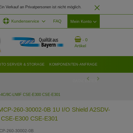
in Verkauf an Privatpersonen ist nicht möglich.
Kundenservice
FAQ
Mein Konto
EMAIL-ADRESSE
- 0
Artikel
PASSWORT
BTO SERVER & STORAGE
KOMPONENTEN-ANFRAGE
DATACENTER
ANMELDEN
V-4C/8C-LN8F CSE-E300 CSE-E301
MCP-260-30002-0B 1U I/O Shield A2SDV-
 CSE-E300 CSE-E301
CP-260-30002-0B