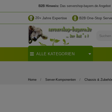
B2B Hinweis:
Das servershop-bayern.de Angebot ri
20
+ Jahre Expertise
B2B One-Stop Serv
ALLE KATEGORIEN
Home
Server-Komponenten
Chassis & Zubehö