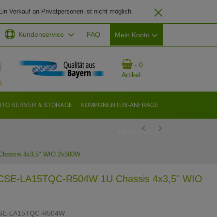
in Verkauf an Privatpersonen ist nicht möglich.
Kundenservice
FAQ
Mein Konto
EMAIL-ADRESSE
- 0
Artikel
PASSWORT
BTO SERVER & STORAGE
KOMPONENTEN-ANFRAGE
DATACENTER
ANMELDEN
hassis 4x3,5" WIO 2x500W
 CSE-LA15TQC-R504W 1U Chassis 4x3,5" WIO
SE-LA15TQC-R504W