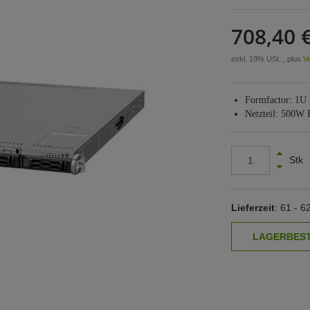
708,40 
exkl. 19% USt. , plus
V
Formfactor: 1U
Netzteil: 500W
Stk
Lieferzeit
: 61 - 