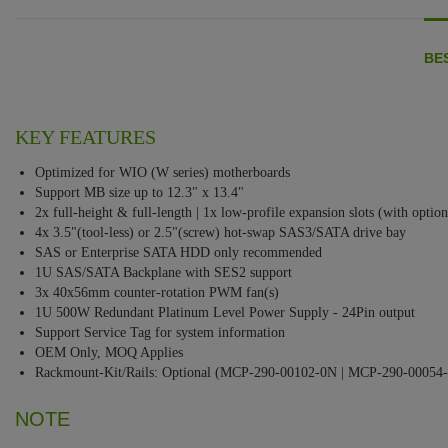
BE
KEY FEATURES
Optimized for WIO (W series) motherboards
Support MB size up to 12.3" x 13.4"
2x full-height & full-length | 1x low-profile expansion slots (with option
4x 3.5"(tool-less) or 2.5"(screw) hot-swap SAS3/SATA drive bay
SAS or Enterprise SATA HDD only recommended
1U SAS/SATA Backplane with SES2 support
3x 40x56mm counter-rotation PWM fan(s)
1U 500W Redundant Platinum Level Power Supply - 24Pin output
Support Service Tag for system information
OEM Only, MOQ Applies
Rackmount-Kit/Rails: Optional (MCP-290-00102-0N | MCP-290-00054
NOTE