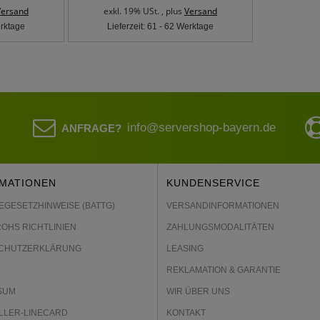
Versand
exkl. 19% USt. , plus
Versand
erktage
Lieferzeit: 61 - 62 Werktage
info@servershop-bayern.de
ANFRAGE?
MATIONEN
KUNDENSERVICE
EGESETZHINWEISE (BATTG)
VERSANDINFORMATIONEN
ROHS RICHTLINIEN
ZAHLUNGSMODALITÄTEN
CHUTZERKLÄRUNG
LEASING
REKLAMATION & GARANTIE
SUM
WIR ÜBER UNS
LLER-LINECARD
KONTAKT