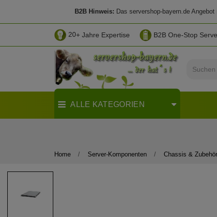
B2B Hinweis:
Das servershop-bayern.de Angebot ri
20
+ Jahre Expertise
B2B One-Stop Serv
ALLE KATEGORIEN
Home
Server-Komponenten
Chassis & Zubehö