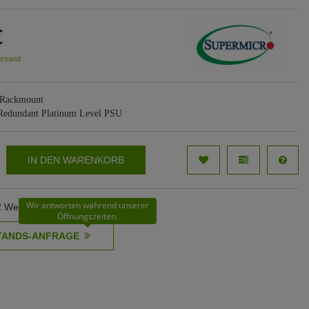
€
ersand
 Rackmount
 Redundant Platinum Level PSU
IN DEN WARENKORB
Wir antworten während unserer
62 Werktage
Öffnungszeiten.