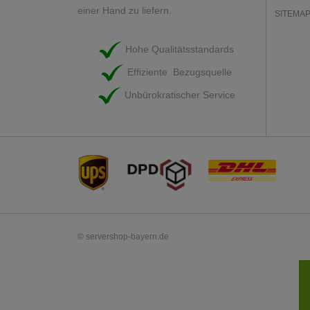
einer Hand zu liefern.
SITEMA
Hohe Qualitätsstandards
Effiziente Bezugsquelle
Unbürokratischer Service
© servershop-bayern.de