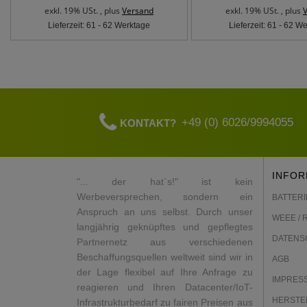
exkl. 19% USt. , plus
Versand
exkl. 19% USt. , plus
Lieferzeit: 61 - 62 Werktage
Lieferzeit: 61 - 62 W
+49 (0) 6026/9994055
KONTAKT?
INFOR
"... der hat`s!" ist kein
Werbeversprechen, sondern ein
BATTERI
Anspruch an uns selbst. Durch unser
WEEE / 
langjährig geknüpftes und gepflegtes
DATENS
Partnernetz aus verschiedenen
Beschaffungsquellen weltweit sind wir in
AGB
der Lage flexibel auf Ihre Anfrage zu
IMPRES
reagieren und Ihren Datacenter/IoT-
HERSTE
Infrastrukturbedarf zu fairen Preisen aus