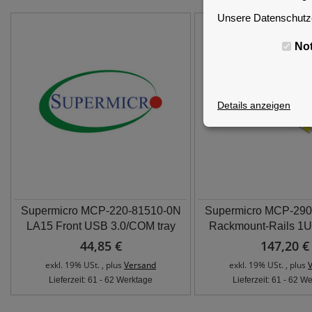
Unsere Datenschutze
No
Details anzeigen
Supermicro MCP-220-81510-0N
Supermicro MCP-290
LA15 Front USB 3.0/COM tray
Rackmount-Rails 1U
44,85 €
147,20 €
exkl. 19% USt. , plus
Versand
exkl. 19% USt. , plus
Lieferzeit: 61 - 62 Werktage
Lieferzeit: 61 - 62 W