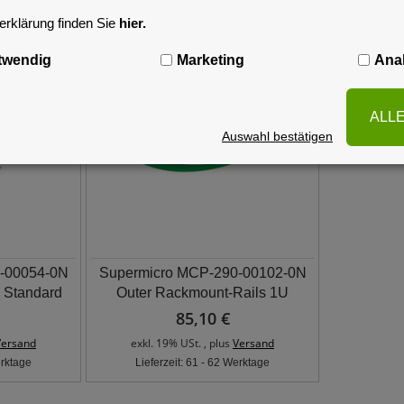
rklärung finden Sie
hier.
twendig
Marketing
Anal
ALL
Auswahl bestätigen
-00054-0N
Supermicro MCP-290-00102-0N
 Standard
Outer Rackmount-Rails 1U
85,10 €
Versand
exkl. 19% USt. , plus
Versand
erktage
Lieferzeit: 61 - 62 Werktage