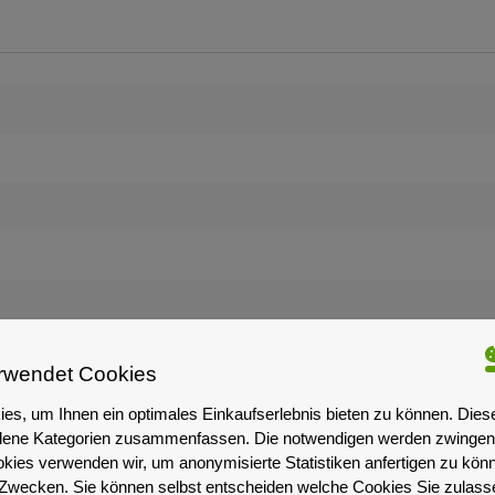
rwendet Cookies
es, um Ihnen ein optimales Einkaufserlebnis bieten zu können. Dies
iedene Kategorien zusammenfassen. Die notwendigen werden zwingend
Empfohlenes Zubehör
okies verwenden wir, um anonymisierte Statistiken anfertigen zu kön
-Zwecken. Sie können selbst entscheiden welche Cookies Sie zulas