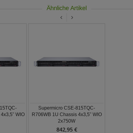
Ähnliche Artikel
815TQC-
Supermicro CSE-815TQC-
4x3,5" WIO
R706WB 1U Chassis 4x3,5" WIO
2x750W
842,95 €