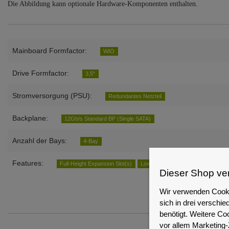
Die Abbildung kann optionale Hardware-Komponenten enthalten.
Mainboard Formfactor:
WIO
Drive Formfactor:
3,5"
Stromversorgung (PSU):
Redundantes Netzteil
Backplane:
12Gb/s Standard BP (Single SATA)
Anzahl der Bays:
4-Bay
Features:
Full-Height Expansion Slot(s)
Low-profile Expansion Slot(s)
Dieser Shop ve
Wir verwenden Cooki
sich in drei versch
benötigt. Weitere Co
vor allem Marketing