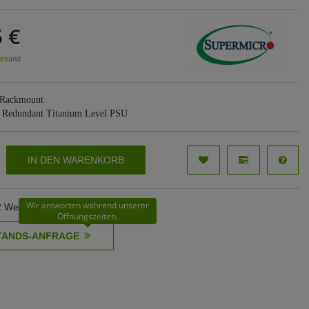
 €
ersand
 Rackmount
W Redundant Titanium Level PSU
IN DEN WARENKORB
Wir antworten während unserer
62 Werktage
Öffnungszeiten.