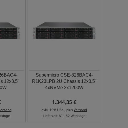
26BAC4-
Supermicro CSE-826BAC4-
s 12x3,5"
R1K23LPB 2U Chassis 12x3,5"
20W
4xNVMe 2x1200W
€
1.344,35 €
Versand
exkl. 19% USt. , plus
Versand
erktage
Lieferzeit: 61 - 62 Werktage