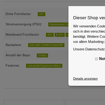
Drive Formfactor:
3,5"
Dieser Shop ve
Stromversorgung (PSU):
Redundantes Netzteil
Wir verwenden Cooki
sich in drei versch
Mainboard Formfactor:
ATX
E-ATX
mini-ITX
mATX
SSI CEB
benötigt. Weitere Co
vor allem Marketing
Backplane:
12G SAS / NVMe3 Hybrid BP
Unsere Datenschutze
Anzahl der Bays:
16-Bay
No
Features:
Low-profile Expansion Slot(s)
Details anzeigen