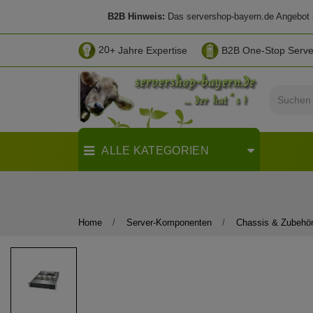
B2B Hinweis:
Das servershop-bayern.de Angebot ri
20
+ Jahre Expertise
B2B One-Stop Serv
ALLE KATEGORIEN
Home
Server-Komponenten
Chassis & Zubehö