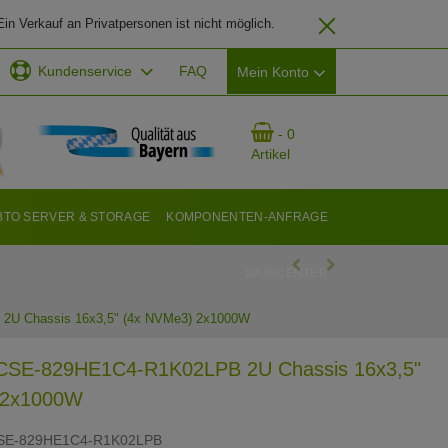
in Verkauf an Privatpersonen ist nicht möglich.
Kundenservice
FAQ
Mein Konto
EMAIL-ADRESSE
- 0
Artikel
PASSWORT
BTO SERVER & STORAGE
KOMPONENTEN-ANFRAGE
DATACENTER
ANMELDEN
2U Chassis 16x3,5" (4x NVMe3) 2x1000W
 CSE-829HE1C4-R1K02LPB 2U Chassis 16x3,5"
 2x1000W
SE-829HE1C4-R1K02LPB