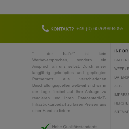
+49 (0) 6026/9994055
KONTAKT?
INFOR
"... der hat`s!" ist kein
Werbeversprechen, sondern ein
BATTERI
Anspruch an uns selbst. Durch unser
WEEE / 
langjährig geknüpftes und gepflegtes
DATENS
Partnernetz aus verschiedenen
Beschaffungsquellen weltweit sind wir in
AGB
der Lage flexibel auf Ihre Anfrage zu
IMPRES
reagieren und Ihren Datacenter/IoT-
HERSTE
Infrastrukturbedarf zu fairen Preisen aus
einer Hand zu liefern.
SITEMA
Hohe Qualitätsstandards