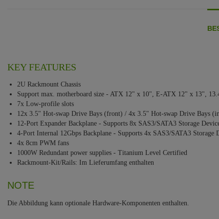
BE
KEY FEATURES
2U Rackmount Chassis
Support max. motherboard size - ATX 12" x 10", E-ATX 12" x 13", 13.
7x Low-profile slots
12x 3.5" Hot-swap Drive Bays (front) / 4x 3.5" Hot-swap Drive Bays (in
12-Port Expander Backplane - Supports 8x SAS3/SATA3 Storage Devi
4-Port Internal 12Gbps Backplane - Supports 4x SAS3/SATA3 Storage 
4x 8cm PWM fans
1000W Redundant power supplies - Titanium Level Certified
Rackmount-Kit/Rails: Im Lieferumfang enthalten
NOTE
Die Abbildung kann optionale Hardware-Komponenten enthalten.