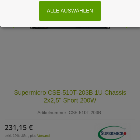
ALLE AUSWÄHLEN
Supermicro CSE-510T-203B 1U Chassis
2x2,5" Short 200W
Artikelnummer:
CSE-510T-203B
231,15 €
exkl. 19% USt. , plus
Versand