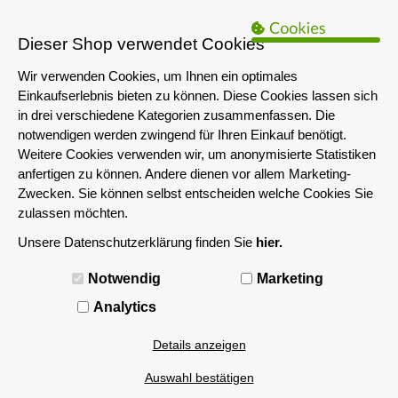
B2B Hinweis:
Das servershop-bayern.de Angebot richtet sich nur an
Unternehmen i.S.d. § 14 BGB sowie die öffentliche Hand. Ein Verkauf
Dieser Shop verwendet Cookies
an Privatpersonen ist nicht möglich.
Wir verwenden Cookies, um Ihnen ein optimales
Einkaufserlebnis bieten zu können. Diese Cookies lassen sich
in drei verschiedene Kategorien zusammenfassen. Die
notwendigen werden zwingend für Ihren Einkauf benötigt.
Weitere Cookies verwenden wir, um anonymisierte Statistiken
anfertigen zu können. Andere dienen vor allem Marketing-
Zwecken. Sie können selbst entscheiden welche Cookies Sie
zulassen möchten.
Unsere Datenschutzerklärung finden Sie
hier.
MENÜ
Notwendig
Marketing
Analytics
Details anzeigen
Auswahl bestätigen