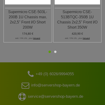
Supermicro CSE-503L-
Supermicro CSE-
200B 1U Chassis max.
513BTQC-350B 1U
2x2,5" Front I/O Short
Chassis 2x2,5" Front I/O
200W
Short 350W
174,80 €
420,90 €
exkl. 19% USt. , plus
Versand
exkl. 19% USt. , plus
Versand
+49 (0) 6026/9994055
info@servershop-bayern.de
service@servershop-bayern.de