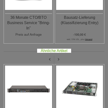
36 Monate CTO/BTO
Bausatz-Lieferung
Business Service "Bring-
(Klassifizierung Entry)
In"
Preis auf Anfrage
-100,00 €
exkl. 19% USt. , plus
Versand
Ähnliche Artikel