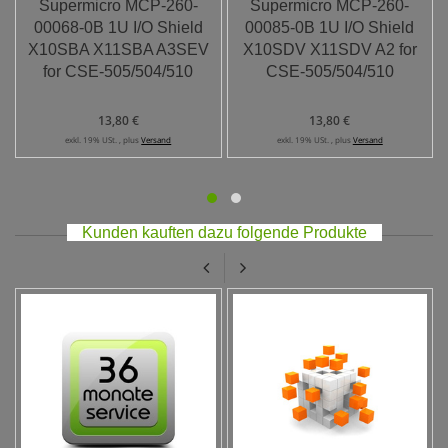
Supermicro MCP-260-
Supermicro MCP-260-
00068-0B 1U I/O Shield
00085-0B 1U I/O Shield
X10SBA X11SBA A3SEV
X10SDV X11SDV A2 for
for CSE-505/504/510
CSE-505/504/510
13,80 €
13,80 €
exkl. 19% USt. , plus
Versand
exkl. 19% USt. , plus
Versand
Kunden kauften dazu folgende Produkte