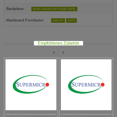
Backplane:
6Gb/s Standard BP (Single SATA)
Mainboard Formfactor:
mini-ITX
mATX
Empfohlenes Zubehör