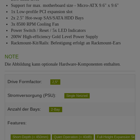
Support for max. motherboard size - Micro-ATX 9.6" x 9.6"
1x Low-profile PCI expansion slot
2x 2.5" Hot-swap SAS/SATA HDD Bays
3x 8500 RPM Cooling Fan
Power Switch / Reset / 5x LED Indicators
200W High-efficiency Gold Level Power Supply
Rackmount-Kit/Rails: Befestigung erfolgt an Rackmount-Ears
NOTE
Die Abbildung kann optionale Hardware-Komponenten enthalten.
Drive Formfactor:
2,5"
Stromversorgung (PSU):
Single Netzteil
Anzahl der Bays:
2-Bay
Features:
Short-Depth (< 450mm)
Quiet Operation (< 40dB)
Full-Height Expansion Slot(s