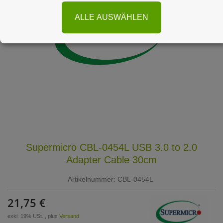
ALLE AUSWÄHLEN
Supermicro CBL-0454L USB 3.0 to 2.0
Adapter Cable 30cm
Artikelnummer:
CBL-0454L
21,75 €
exkl. 19% USt. , plus
Versand