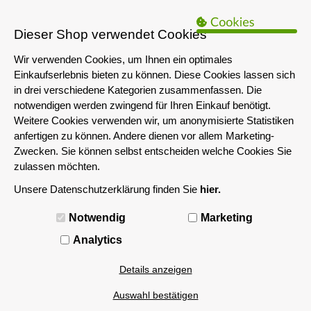
B2B Hinweis:
Das servershop-bayern.de Angebot richtet sich nur an
Unternehmen i.S.d. § 14 BGB sowie die öffentliche Hand. Ein Verkauf
Dieser Shop verwendet Cookies
an Privatpersonen ist nicht möglich.
Wir verwenden Cookies, um Ihnen ein optimales
Einkaufserlebnis bieten zu können. Diese Cookies lassen sich
in drei verschiedene Kategorien zusammenfassen. Die
notwendigen werden zwingend für Ihren Einkauf benötigt.
Weitere Cookies verwenden wir, um anonymisierte Statistiken
anfertigen zu können. Andere dienen vor allem Marketing-
Zwecken. Sie können selbst entscheiden welche Cookies Sie
zulassen möchten.
Unsere Datenschutzerklärung finden Sie
hier.
MENÜ
Notwendig
Marketing
Analytics
Details anzeigen
Auswahl bestätigen