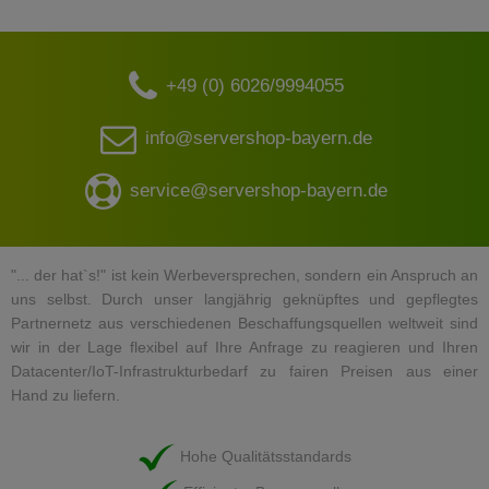
+49 (0) 6026/9994055
info@servershop-bayern.de
service@servershop-bayern.de
"... der hat`s!" ist kein Werbeversprechen, sondern ein Anspruch an
uns selbst. Durch unser langjährig geknüpftes und gepflegtes
Partnernetz aus verschiedenen Beschaffungsquellen weltweit sind
wir in der Lage flexibel auf Ihre Anfrage zu reagieren und Ihren
Datacenter/IoT-Infrastrukturbedarf zu fairen Preisen aus einer
Hand zu liefern.
Hohe Qualitätsstandards