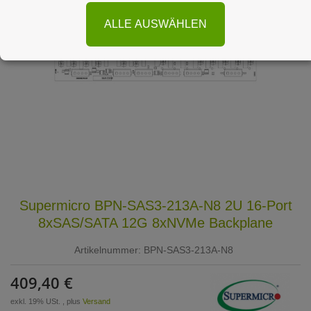
ALLE AUSWÄHLEN
Supermicro BPN-SAS3-213A-N8 2U 16-Port
8xSAS/SATA 12G 8xNVMe Backplane
Artikelnummer:
BPN-SAS3-213A-N8
409,40 €
exkl. 19% USt. , plus
Versand