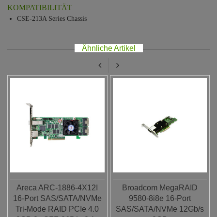
KOMPATIBILITÄT
CSE-213A Series Chassis
Ähnliche Artikel
Areca ARC-1886-4X12I
Broadcom MegaRAID
16-Port SAS/SATA/NVMe
9580-8i8e 16-Port
Tri-Mode RAID PCIe 4.0
SAS/SATA/NVMe 12Gb/s