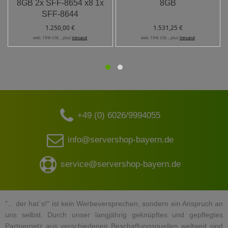
8GB 2x SFF-8654 x8 1x
8GB
SFF-8644
1.250,00 €
1.531,25 €
exkl. 19% USt. , plus
Versand
exkl. 19% USt. , plus
Versand
+49 (0) 6026/9994055
info@servershop-bayern.de
service@servershop-bayern.de
"... der hat`s!" ist kein Werbeversprechen, sondern ein Anspruch an
uns selbst. Durch unser langjährig geknüpftes und gepflegtes
Partnernetz aus verschiedenen Beschaffungsquellen weltweit sind