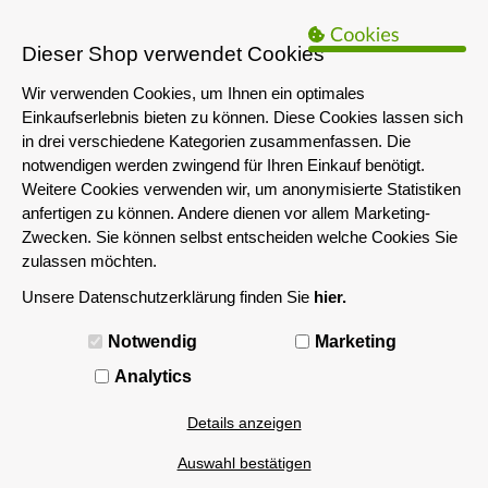
B2B Hinweis:
Das servershop-bayern.de Angebot richtet sich nur an
Unternehmen i.S.d. § 14 BGB sowie die öffentliche Hand. Ein Verkauf
Dieser Shop verwendet Cookies
an Privatpersonen ist nicht möglich.
Wir verwenden Cookies, um Ihnen ein optimales
Einkaufserlebnis bieten zu können. Diese Cookies lassen sich
in drei verschiedene Kategorien zusammenfassen. Die
notwendigen werden zwingend für Ihren Einkauf benötigt.
Weitere Cookies verwenden wir, um anonymisierte Statistiken
anfertigen zu können. Andere dienen vor allem Marketing-
Zwecken. Sie können selbst entscheiden welche Cookies Sie
zulassen möchten.
Unsere Datenschutzerklärung finden Sie
hier.
MENÜ
Notwendig
Marketing
Analytics
Details anzeigen
Auswahl bestätigen