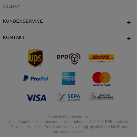
SITEMAP
KUNDENSERVICE
KONTAKT
© servershop-bayern.de
Unser Angebot richtet sich nur an Unternehmen i.S.d. § 14 BGB sowie die
öffentliche Hand. Alle Preise verstehen sich zzgl. gesetzlicher MwSt. und
zzgl. Versandkosten.