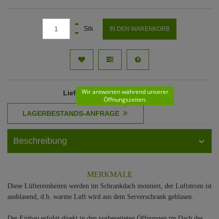
Stk
IN DEN WARENKORB
Wir antworten während unserer
Lieferzeit
: 22 - 23 Werktage
Öffnungszeiten.
Beschreibung
MERKMALE
Diese Lüftereinheiten werden im Schrankdach montiert, der Luftstrom ist
ausblasend, d.h. warme Luft wird aus dem Serverschrank geblasen.
Der Einbau erfolgt direkt in den vorbereiteten Öffnungen im Dach des