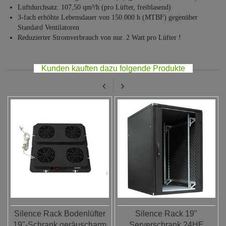
Luftdurchsatz: 107,50 qm³/h (pro Lüfter, freiblasend)
3-fach erhöhte Lebensdauer von 150.000 h (MTBF) gegenüber
Standard Ventilatoren
Reduzierter Stromverbrauch von nur. 2 Watt pro Lüfter !
Kunden kauften dazu folgende Produkte
Silence Rack Bodenlüfter
Silence Rack 19"
19"-Schrank geräuscharm
Serverschrank 24HE