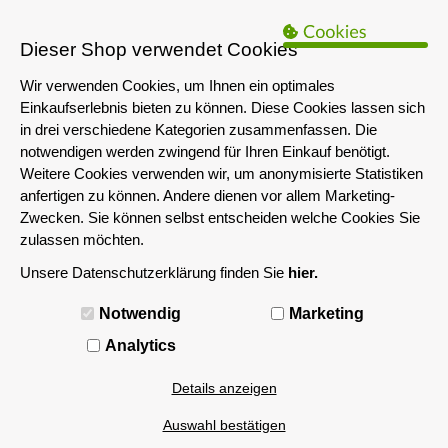
B2B Hinweis:
Das servershop-bayern.de Angebot richtet sich nur an
Unternehmen i.S.d. § 14 BGB sowie die öffentliche Hand. Ein Verkauf
Dieser Shop verwendet Cookies
an Privatpersonen ist nicht möglich.
Wir verwenden Cookies, um Ihnen ein optimales
Einkaufserlebnis bieten zu können. Diese Cookies lassen sich
in drei verschiedene Kategorien zusammenfassen. Die
notwendigen werden zwingend für Ihren Einkauf benötigt.
Weitere Cookies verwenden wir, um anonymisierte Statistiken
anfertigen zu können. Andere dienen vor allem Marketing-
Zwecken. Sie können selbst entscheiden welche Cookies Sie
zulassen möchten.
Unsere Datenschutzerklärung finden Sie
hier.
MENÜ
Notwendig
Marketing
Analytics
Details anzeigen
Auswahl bestätigen