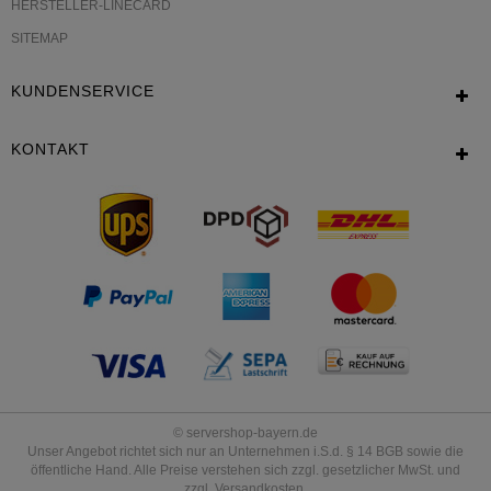
HERSTELLER-LINECARD
SITEMAP
KUNDENSERVICE
KONTAKT
© servershop-bayern.de
Unser Angebot richtet sich nur an Unternehmen i.S.d. § 14 BGB sowie die
öffentliche Hand. Alle Preise verstehen sich zzgl. gesetzlicher MwSt. und
zzgl. Versandkosten.