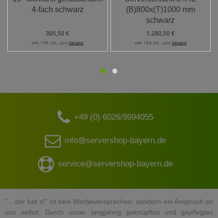
4-fach schwarz
(B)800x(T)1000 mm
schwarz
305,50 €
1.280,50 €
exkl. 19% USt. , plus
Versand
exkl. 19% USt. , plus
Versand
+49 (0) 6026/9994055
info@servershop-bayern.de
service@servershop-bayern.de
"... der hat`s!" ist kein Werbeversprechen, sondern ein Anspruch an
uns selbst. Durch unser langjährig geknüpftes und gepflegtes