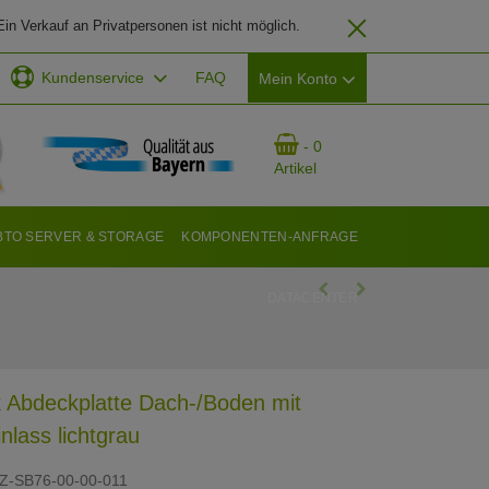
in Verkauf an Privatpersonen ist nicht möglich.
Kundenservice
FAQ
Mein Konto
EMAIL-ADRESSE
- 0
Artikel
PASSWORT
BTO SERVER & STORAGE
KOMPONENTEN-ANFRAGE
DATACENTER
ANMELDEN
 Abdeckplatte Dach-/Boden mit
inlass lichtgrau
Z-SB76-00-00-011