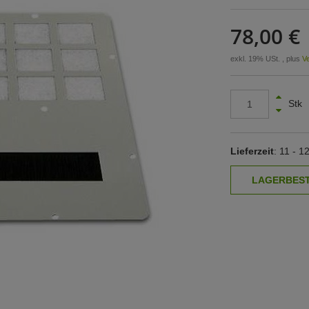
78,00 €
exkl. 19% USt. , plus
V
Stk
Lieferzeit
: 11 - 