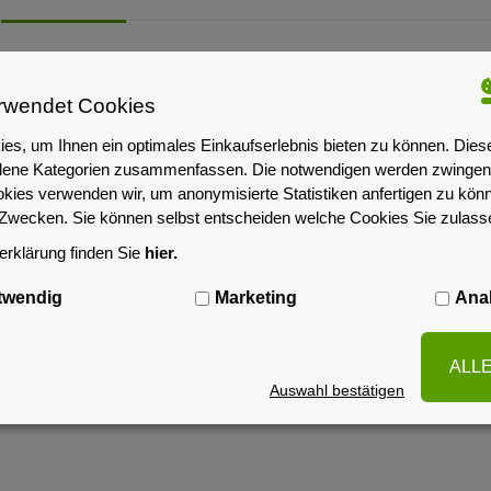
BESCHREIBUNG
HERSTELLER-KONTAKTINFORMATIONEN
rwendet Cookies
es, um Ihnen ein optimales Einkaufserlebnis bieten zu können. Dies
iedene Kategorien zusammenfassen. Die notwendigen werden zwingend
 Schrankes SILENCE RACK montiert.
okies verwenden wir, um anonymisierte Statistiken anfertigen zu kön
n Staub und Schmutz wird verhindert.
-Zwecken. Sie können selbst entscheiden welche Cookies Sie zulas
ine Öffnung mit Bürstenleiste.
rklärung finden Sie
hier.
twendig
Marketing
Anal
ALL
Auswahl bestätigen