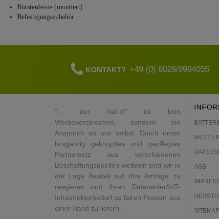
Bürstenleiste (montiert)
Befestigungszubehör
+49 (0) 6026/9994055
KONTAKT?
INFOR
"... der hat`s!" ist kein
Werbeversprechen, sondern ein
BATTERI
Anspruch an uns selbst. Durch unser
WEEE / 
langjährig geknüpftes und gepflegtes
DATENS
Partnernetz aus verschiedenen
Beschaffungsquellen weltweit sind wir in
AGB
der Lage flexibel auf Ihre Anfrage zu
IMPRES
reagieren und Ihren Datacenter/IoT-
HERSTE
Infrastrukturbedarf zu fairen Preisen aus
einer Hand zu liefern.
SITEMA