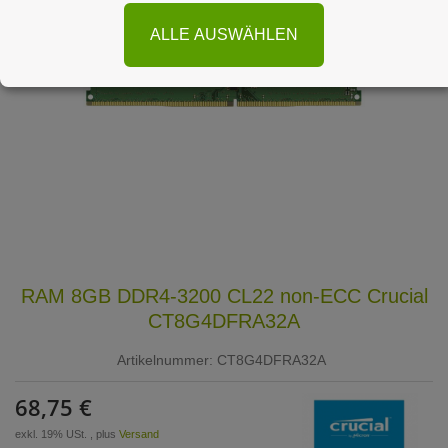
ALLE AUSWÄHLEN
RAM 8GB DDR4-3200 CL22 non-ECC Crucial
CT8G4DFRA32A
Artikelnummer:
CT8G4DFRA32A
68,75 €
exkl. 19% USt. , plus
Versand