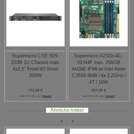
Supermicro CSE-505-
Supermicro A2SDi-4C-
203B 1U Chassis max.
HLN4F max. 256GB
4x2,5" Front I/O Short
4xGbE IPMI w/ Intel Atom
200W
C3558 8MB / 4x 2.2GHz /
4T / 16W
172,50 €
451,95 €
exkl. 19% USt. , plus
Versand
exkl. 19% USt. , plus
Versand
Ähnliche Artikel