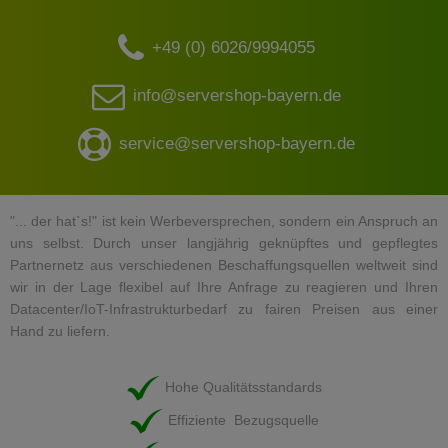
+49 (0) 6026/9994055
info@servershop-bayern.de
service@servershop-bayern.de
"... der hat`s!" ist kein Werbeversprechen, sondern ein Anspruch an
uns selbst. Durch unser langjährig geknüpftes und gepflegtes
Partnernetz aus verschiedenen Beschaffungsquellen weltweit sind
wir in der Lage flexibel auf Ihre Anfrage zu reagieren und Ihren
Datacenter/IoT-Infrastrukturbedarf zu fairen Preisen aus einer
Hand zu liefern.
Hohe Qualitätsstandards
Effiziente Bezugsquelle