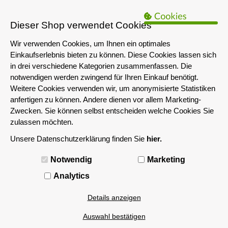
B2B Hinweis:
Das servershop-bayern.de Angebot richtet sich nur an
Unternehmen i.S.d. § 14 BGB sowie die öffentliche Hand. Ein Verkauf
Dieser Shop verwendet Cookies
an Privatpersonen ist nicht möglich.
Wir verwenden Cookies, um Ihnen ein optimales
Einkaufserlebnis bieten zu können. Diese Cookies lassen sich
in drei verschiedene Kategorien zusammenfassen. Die
notwendigen werden zwingend für Ihren Einkauf benötigt.
Weitere Cookies verwenden wir, um anonymisierte Statistiken
anfertigen zu können. Andere dienen vor allem Marketing-
Zwecken. Sie können selbst entscheiden welche Cookies Sie
zulassen möchten.
Unsere Datenschutzerklärung finden Sie
hier.
MENÜ
Notwendig
Marketing
Analytics
Details anzeigen
Auswahl bestätigen