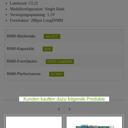
Latenzzeit: CL22
Modulkonfiguration: Single Rank
Versorgungsspannung: 1.2V
Formfaktor: 288pin LongDIMM
RAM-Merkmale:
non-ECC
RAM-Kapazität:
8GB
RAM-Formfactor:
DDR4 LongDIMM
RAM-Performance:
PC3200
Kunden kauften dazu folgende Produkte