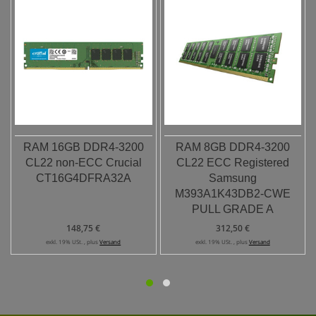
RAM 16GB DDR4-3200
RAM 8GB DDR4-3200
CL22 non-ECC Crucial
CL22 ECC Registered
CT16G4DFRA32A
Samsung
M393A1K43DB2-CWE
PULL GRADE A
148,75 €
312,50 €
exkl. 19% USt. , plus
Versand
exkl. 19% USt. , plus
Versand