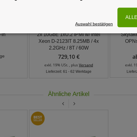
ALL
Auswahl bestätigen
 Business
Supermicro X11SDV-4C-TLN2F
Supermicr
-In"
2x 10GbE 1xU.2 IPMI w/ Intel
Skylak
Xeon D-2123IT 8.25MB / 4x
OPNs
2.2GHz / 8T / 60W
729,10 €
a
age
exkl. 19% USt. , plus
Versand
exkl. 1
Lieferzeit: 61 - 62 Werktage
Liefer
Ähnliche Artikel