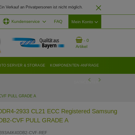
in Verkauf an Privatpersonen ist nicht möglich.
Kundenservice
FAQ
Mein Konto
EMAIL-ADRESSE
- 0
Artikel
PASSWORT
BTO SERVER & STORAGE
KOMPONENTEN-ANFRAGE
DATACENTER
ANMELDEN
-CVF PULL GRADE A
DR4-2933 CL21 ECC Registered Samsung
DB2-CVF PULL GRADE A
393A4K40DB2-CVF-REF