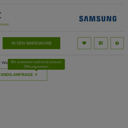
€
ersand
IN DEN WARENKORB
Wir antworten während unserer
32 Werktage
Öffnungszeiten.