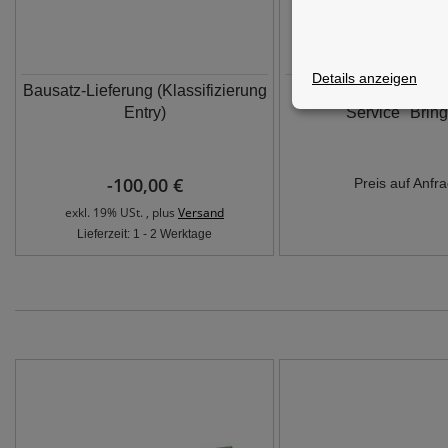
Details anzeigen
Bausatz-Lieferung (Klassifizierung
36 Monate CTO/BTO
Entry)
Service "Bring
-100,00 €
Preis auf Anfr
exkl. 19% USt. , plus
Versand
Lieferzeit: 1 - 2 Werktage