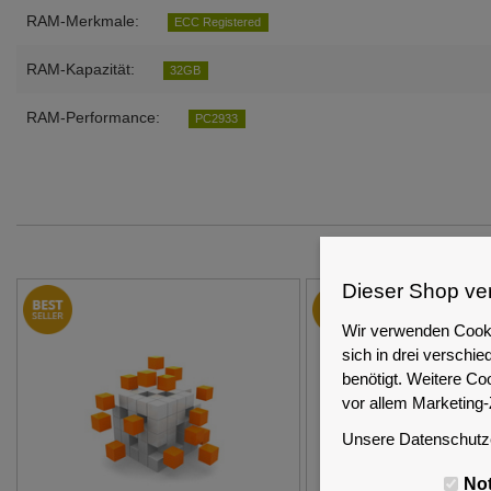
RAM-Merkmale:
ECC Registered
RAM-Kapazität:
32GB
RAM-Performance:
PC2933
Dieser Shop ve
Wir verwenden Cooki
sich in drei versch
benötigt. Weitere Co
vor allem Marketing
Unsere Datenschutze
No