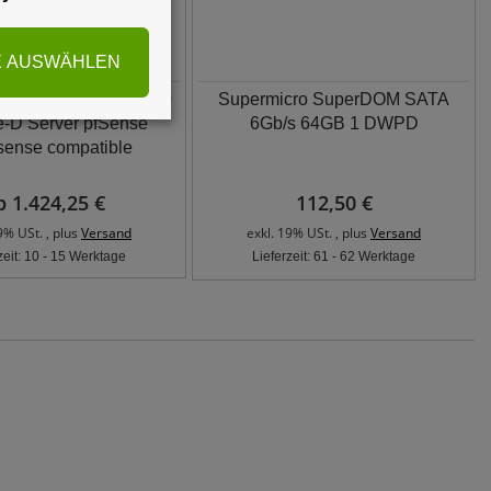
E AUSWÄHLEN
o 1U UP Xeon D-2100
Supermicro SuperDOM SATA
e-D Server pfSense
6Gb/s 64GB 1 DWPD
ense compatible
b 1.424,25 €
112,50 €
9% USt. , plus
Versand
exkl. 19% USt. , plus
Versand
zeit: 10 - 15 Werktage
Lieferzeit: 61 - 62 Werktage