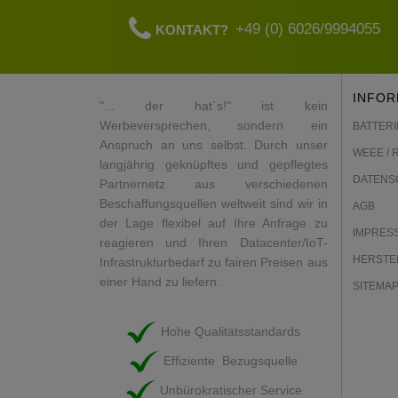
+49 (0) 6026/9994055
KONTAKT?
INFOR
"... der hat`s!" ist kein
Werbeversprechen, sondern ein
BATTERI
Anspruch an uns selbst. Durch unser
WEEE / 
langjährig geknüpftes und gepflegtes
DATENS
Partnernetz aus verschiedenen
Beschaffungsquellen weltweit sind wir in
AGB
der Lage flexibel auf Ihre Anfrage zu
IMPRES
reagieren und Ihren Datacenter/IoT-
HERSTE
Infrastrukturbedarf zu fairen Preisen aus
einer Hand zu liefern.
SITEMA
Hohe Qualitätsstandards
Effiziente Bezugsquelle
Unbürokratischer Service