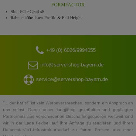
FORMFACTOR
Slot: PCIe Gen4 x8
Rahmenhöhe: Low Profile & Full Height
+49 (0) 6026/9994055
info@servershop-bayern.de
service@servershop-bayern.de
"... der hat`s!" ist kein Werbeversprechen, sondern ein Anspruch an
uns selbst. Durch unser langjährig geknüpftes und gepflegtes
Partnernetz aus verschiedenen Beschaffungsquellen weltweit sind
wir in der Lage flexibel auf Ihre Anfrage zu reagieren und Ihren
Datacenter/IoT-Infrastrukturbedarf zu fairen Preisen aus einer