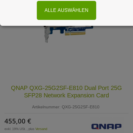
ALLE AUSWÄHLEN
QNAP QXG-25G2SF-E810 Dual Port 25G
SFP28 Network Expansion Card
Artikelnummer:
QXG-25G2SF-E810
455,00 €
exkl. 19% USt. , plus
Versand