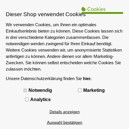
B2B Hinweis:
Das servershop-bayern.de Angebot richtet sich nur an
Unternehmen i.S.d. § 14 BGB sowie die öffentliche Hand. Ein Verkauf
Dieser Shop verwendet Cookies
an Privatpersonen ist nicht möglich.
Wir verwenden Cookies, um Ihnen ein optimales
Einkaufserlebnis bieten zu können. Diese Cookies lassen sich
in drei verschiedene Kategorien zusammenfassen. Die
notwendigen werden zwingend für Ihren Einkauf benötigt.
Weitere Cookies verwenden wir, um anonymisierte Statistiken
anfertigen zu können. Andere dienen vor allem Marketing-
Zwecken. Sie können selbst entscheiden welche Cookies Sie
zulassen möchten.
Unsere Datenschutzerklärung finden Sie
hier.
MENÜ
Notwendig
Marketing
Analytics
Details anzeigen
Auswahl bestätigen