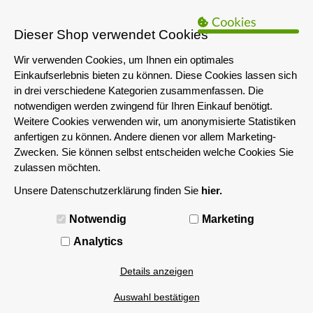
B2B Hinweis:
Das servershop-bayern.de Angebot richtet sich nur an
Unternehmen i.S.d. § 14 BGB sowie die öffentliche Hand. Ein Verkauf
Dieser Shop verwendet Cookies
an Privatpersonen ist nicht möglich.
Wir verwenden Cookies, um Ihnen ein optimales
Einkaufserlebnis bieten zu können. Diese Cookies lassen sich
in drei verschiedene Kategorien zusammenfassen. Die
notwendigen werden zwingend für Ihren Einkauf benötigt.
Weitere Cookies verwenden wir, um anonymisierte Statistiken
anfertigen zu können. Andere dienen vor allem Marketing-
Zwecken. Sie können selbst entscheiden welche Cookies Sie
zulassen möchten.
Unsere Datenschutzerklärung finden Sie
hier.
MENÜ
Notwendig
Marketing
Analytics
Details anzeigen
Auswahl bestätigen