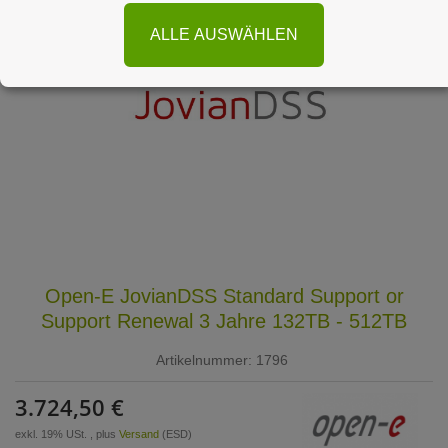
ALLE AUSWÄHLEN
Open-E JovianDSS Standard Support or
Support Renewal 3 Jahre 132TB - 512TB
Artikelnummer:
1796
3.724,50 €
exkl. 19% USt. , plus
Versand
(ESD)