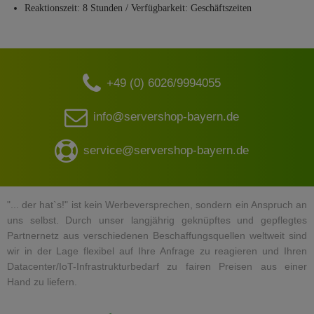
Reaktionszeit: 8 Stunden / Verfügbarkeit: Geschäftszeiten
+49 (0) 6026/9994055
info@servershop-bayern.de
service@servershop-bayern.de
"... der hat`s!" ist kein Werbeversprechen, sondern ein Anspruch an
uns selbst. Durch unser langjährig geknüpftes und gepflegtes
Partnernetz aus verschiedenen Beschaffungsquellen weltweit sind
wir in der Lage flexibel auf Ihre Anfrage zu reagieren und Ihren
Datacenter/IoT-Infrastrukturbedarf zu fairen Preisen aus einer
Hand zu liefern.